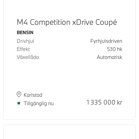
M4 Competition xDrive Coupé
Bränsle
BENSIN
Drivhjul
Fyrhjulsdriven
Effekt
530
hk
Växellåda
Automatisk
Plats
Leveranstid
Karlstad
Kontantpris
1 335 000
kr
Tillgänglig nu