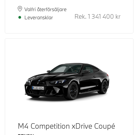
Plats
Leveranstid
Valfri återförsäljare
Rek.
1 341 400
kr
Rek. or
Leveransklar
M4 Competition xDrive Coupé