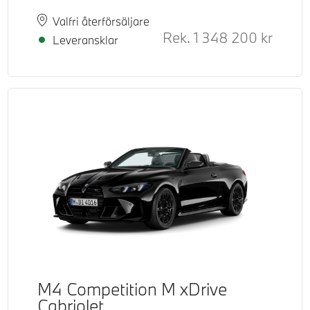
Plats
Leveranstid
Valfri återförsäljare
d pris
Rek.
1 348 200
kr
Rek. or
Leveransklar
M4 Competition M xDrive
Cabriolet