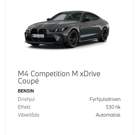
M4 Competition M xDrive
Coupé
Bränsle
BENSIN
Drivhjul
Fyrhjulsdriven
Effekt
530
hk
Växellåda
Automatisk