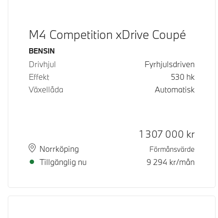
M4 Competition xDrive Coupé
Bränsle
BENSIN
Drivhjul
Fyrhjulsdriven
Effekt
530
hk
Växellåda
Automatisk
Kontantpris
1 307 000
kr
Plats
Leveranstid
Norrköping
Förmånsvärde
Tillgänglig nu
9 294
kr/mån