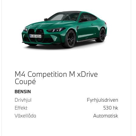
M4 Competition M xDrive
Coupé
Bränsle
BENSIN
Drivhjul
Fyrhjulsdriven
Effekt
530
hk
Växellåda
Automatisk