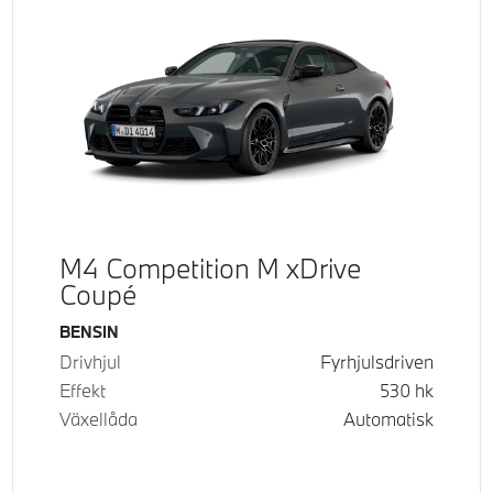
M4 Competition M xDrive
Coupé
Bränsle
BENSIN
Drivhjul
Fyrhjulsdriven
Effekt
530
hk
Växellåda
Automatisk