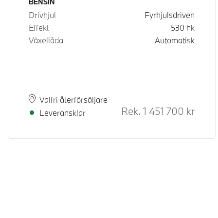
Bränsle
BENSIN
Drivhjul
Fyrhjulsdriven
Effekt
530
hk
Växellåda
Automatisk
Plats
Leveranstid
Valfri återförsäljare
Rek.
1 451 700
kr
Rek. or
Leveransklar