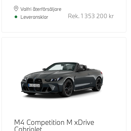
Plats
Leveranstid
Valfri återförsäljare
d pris
Rek.
1 353 200
kr
Rek. ord
Leveransklar
M4 Competition M xDrive
Cabriolet