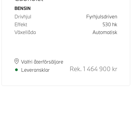
Bränsle
BENSIN
Drivhjul
Fyrhjulsdriven
Effekt
530
hk
Växellåda
Automatisk
Plats
Leveranstid
Valfri återförsäljare
d pris
Rek.
1 464 900
kr
Rek. ord
Leveransklar