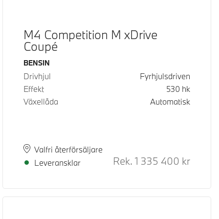
M4 Competition M xDrive
Coupé
Bränsle
BENSIN
Drivhjul
Fyrhjulsdriven
Effekt
530
hk
Växellåda
Automatisk
Plats
Leveranstid
Valfri återförsäljare
Rek.
1 335 400
kr
Rek. ord
Leveransklar