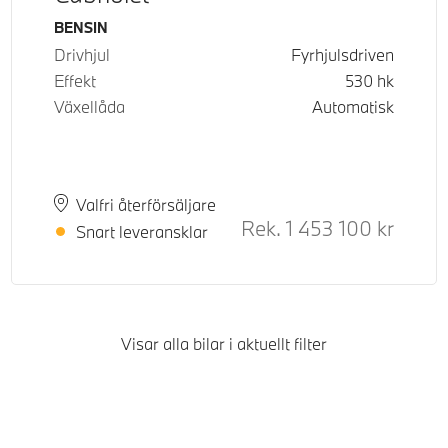
Bränsle
BENSIN
Drivhjul
Fyrhjulsdriven
Effekt
530
hk
Växellåda
Automatisk
Plats
Leveranstid
Valfri återförsäljare
d pris
Rek.
1 453 100
kr
Rek. or
Snart leveransklar
Visar alla bilar i aktuellt filter