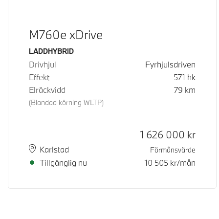
M760e xDrive
Bränsle
LADDHYBRID
Drivhjul
Fyrhjulsdriven
Effekt
571
hk
Elräckvidd
79
km
(Blandad körning WLTP)
Kontantpris
1 626 000
kr
Plats
Leveranstid
Karlstad
Förmånsvärde
Tillgänglig nu
10 505
kr/mån