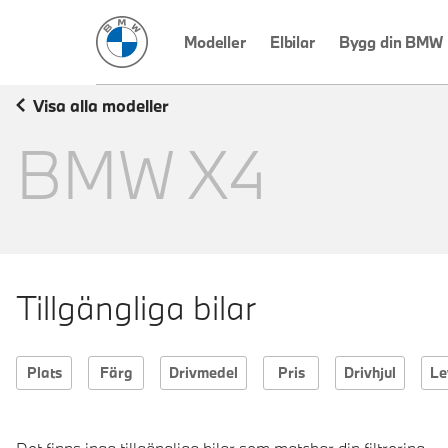
BMW Sverige
Modeller
Elbilar
Bygg din BMW
Visa alla modeller
BMW
X4
Tillgängliga bilar
Plats
Färg
Drivmedel
Pris
Drivhjul
Le