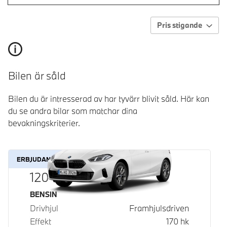
Pris stigande
Bilen är såld
Bilen du är intresserad av har tyvärr blivit såld. Här kan
du se andra bilar som matchar dina
bevakningskriterier.
ERBJUDANDE
120
Bränsle
BENSIN
Drivhjul
Framhjulsdriven
Effekt
170
hk