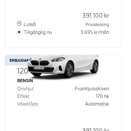
Kontantpris
391 100
kr
Plats
Leveranstid
Luleå
Privatleasing
Tillgänglig nu
3 695
kr/mån
ERBJUDANDE
120
Bränsle
BENSIN
Drivhjul
Framhjulsdriven
Effekt
170
hk
Växellåda
Automatisk
Kontantpris
391 100
kr