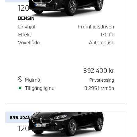
120
Bränsle
BENSIN
Drivhjul
Framhjulsdriven
Effekt
170
hk
Växellåda
Automatisk
Kontantpris
392 400
kr
Plats
Leveranstid
Malmö
Privatleasing
Tillgänglig nu
3 295
kr/mån
ERBJUDANDE
120