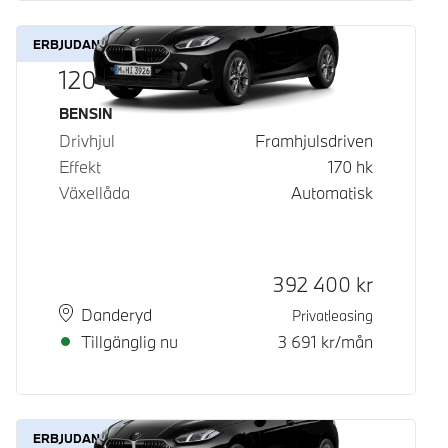
ERBJUDANDE
120
Bränsle
BENSIN
Drivhjul
Framhjulsdriven
Effekt
170
hk
Växellåda
Automatisk
Kontantpris
392 400
kr
Plats
Leveranstid
Danderyd
Privatleasing
Tillgänglig nu
3 691
kr/mån
ERBJUDANDE