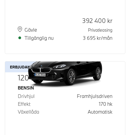
Kontantpris
392 400
kr
Plats
Leveranstid
Gävle
Privatleasing
Tillgänglig nu
3 695
kr/mån
ERBJUDANDE
120
Bränsle
BENSIN
Drivhjul
Framhjulsdriven
Effekt
170
hk
Växellåda
Automatisk