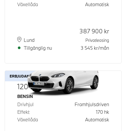
Växellåda
Automatisk
Kontantpris
387 900
kr
Plats
Leveranstid
Lund
Privatleasing
Tillgänglig nu
3 545
kr/mån
ERBJUDANDE
120
Bränsle
BENSIN
Drivhjul
Framhjulsdriven
Effekt
170
hk
Växellåda
Automatisk