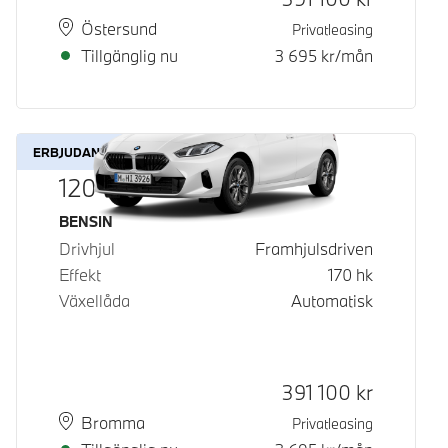
Plats
Leveranstid
Östersund
Privatleasing
Tillgänglig nu
3 695
kr/mån
ERBJUDANDE
120
Bränsle
BENSIN
Drivhjul
Framhjulsdriven
Effekt
170
hk
Växellåda
Automatisk
Kontantpris
391 100
kr
Plats
Leveranstid
Bromma
Privatleasing