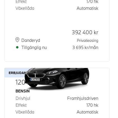
Effekt
170
hk
Växellåda
Automatisk
Kontantpris
392 400
kr
Plats
Leveranstid
Danderyd
Privatleasing
Tillgänglig nu
3 695
kr/mån
ERBJUDANDE
120
Bränsle
BENSIN
Drivhjul
Framhjulsdriven
Effekt
170
hk
Växellåda
Automatisk