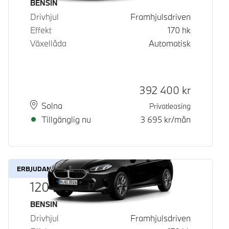
Bränsle
BENSIN
Drivhjul
Framhjulsdriven
Effekt
170
hk
Växellåda
Automatisk
Kontantpris
392 400
kr
Plats
Leveranstid
Solna
Privatleasing
Tillgänglig nu
3 695
kr/mån
ERBJUDANDE
120
Bränsle
BENSIN
Drivhjul
Framhjulsdriven