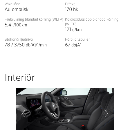
Växellåda
Effekt
Automatisk
170
hk
Förbrukning blandad körning
(WLTP)
Koldioxidutsläpp blandad körning
5,4
(WLTP)
l/100km
121
g/km
Stationär ljudnivå
Förbifartsbuller
78
/
3750
67
db(A)/1/min
db(A)
Interiör
Prevoius
Next