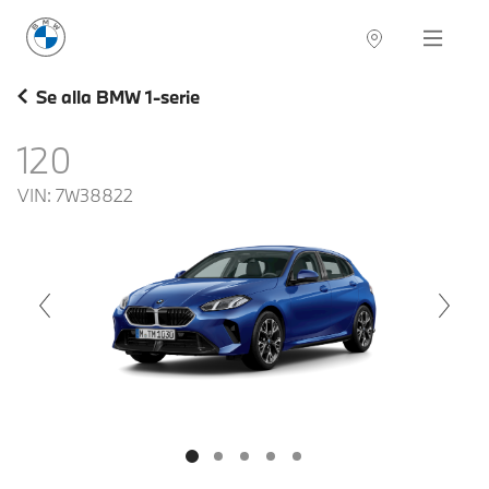
BMW Sverige
Navigation
Hitta återförsäljare
Se alla BMW 1-serie
120
VIN:
7W38822
voius
Next