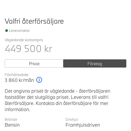
Valfri återförsäljare
Leveransklar
Vägledande kontantpris
449 500
kr
Privat
Företag
Förmånsvärde
3 860
kr/mån
Förklaring
Det angivna priset är vägledande - återförsäljaren
fastställer det slutgiltiga priset. Leverans till valfri
återförsäljare. Kontakta din återförsäljare för mer
information.
Bränsle
Drivhjul
Bensin
Framhjulsdriven