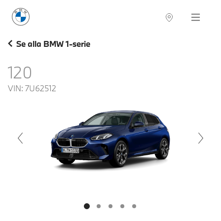
BMW Sverige
Navigation
Hitta återförsäljare
Se alla BMW 1-serie
120
VIN:
7U62512
voius
Next