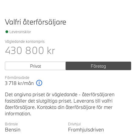
Valfri återförsäljare
Leveransklar
Vägledande kontantpris
430 800
kr
Privat
Företag
Förmånsvärde
3 718
kr/mån
Förklaring
Det angivna priset är vägledande - återförsäljaren
fastställer det slutgiltiga priset. Leverans till valfri
återförsäljare. Kontakta din återförsäljare för mer
information.
Bränsle
Drivhjul
Bensin
Framhjulsdriven