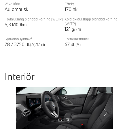
Växellåda
Effekt
Automatisk
170
hk
Förbrukning blandad körning
(WLTP)
Koldioxidutsläpp blandad körning
5,3
(WLTP)
l/100km
121
g/km
Stationär ljudnivå
Förbifartsbuller
78
/
3750
67
db(A)/1/min
db(A)
Interiör
Prevoius
Next