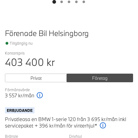
Förenade Bil Helsingborg
Tillgänglig nu
Kontantpris
403 400
kr
Privat
Företag
Förmånsvärde
3 557
kr/mån
Förklaring
ERBJUDANDE
Privatleasa en BMW 1-serie 120 från 3 695 kr/mån inkl
servicepaket + 396 kr/mån för vinterhjul*
Förklaring
Bränsle
Drivhjul