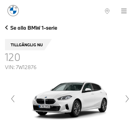
BMW Sverige
Navigation
Hitta återförsäljare
Se alla BMW 1-serie
TILLGÄNGLIG NU
120
VIN:
7W12876
voius
Next