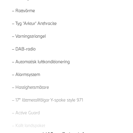
Rattvärme
Tyg 'Arktur' Anthracite
Varningstriangel
DAB-radio
Automatisk luftkonditionering
Alarmsystem
Läs mer
Hastighetsmätare
17" lättmetallfälgar Y-spoke style 971
Active Guard
Kallt landspaket