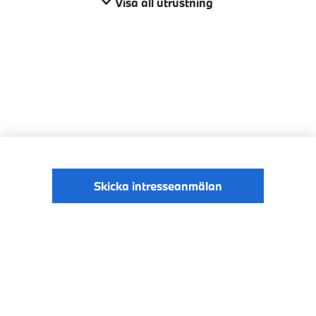
Visa all utrustning
Skicka intresseanmälan
© BMW Sverige
Digital Services Act
Data Privacy
2026
Cookies