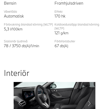
Bensin
Framhjulsdriven
Växellåda
Effekt
Automatisk
170
hk
Förbrukning blandad körning
(WLTP)
Koldioxidutsläpp blandad körning
5,3
(WLTP)
l/100km
121
g/km
Stationär ljudnivå
Förbifartsbuller
78
/
3750
67
db(A)/1/min
db(A)
Interiör
Prevoius