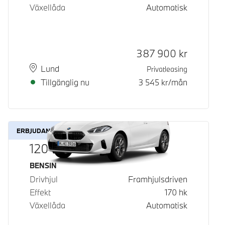
Växellåda
Automatisk
Kontantpris
387 900
kr
Plats
Leveranstid
Lund
Privatleasing
Tillgänglig nu
3 545
kr/mån
ERBJUDANDE
120
Bränsle
BENSIN
Drivhjul
Framhjulsdriven
Effekt
170
hk
Växellåda
Automatisk