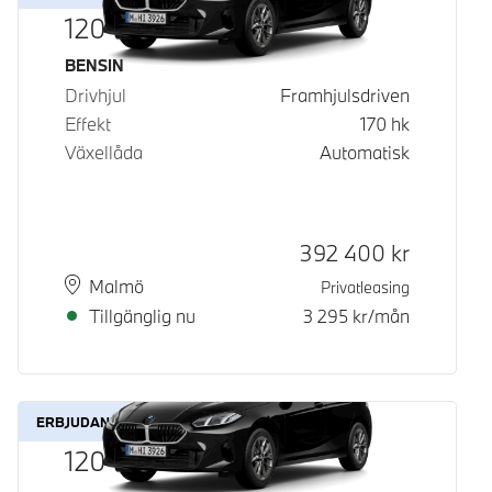
120
Bränsle
BENSIN
Drivhjul
Framhjulsdriven
Effekt
170
hk
Växellåda
Automatisk
Kontantpris
392 400
kr
Plats
Leveranstid
Malmö
Privatleasing
Tillgänglig nu
3 295
kr/mån
ERBJUDANDE
120