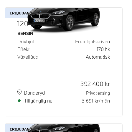
ERBJUDANDE
120
Bränsle
BENSIN
Drivhjul
Framhjulsdriven
Effekt
170
hk
Växellåda
Automatisk
Kontantpris
392 400
kr
Plats
Leveranstid
Danderyd
Privatleasing
Tillgänglig nu
3 691
kr/mån
ERBJUDANDE