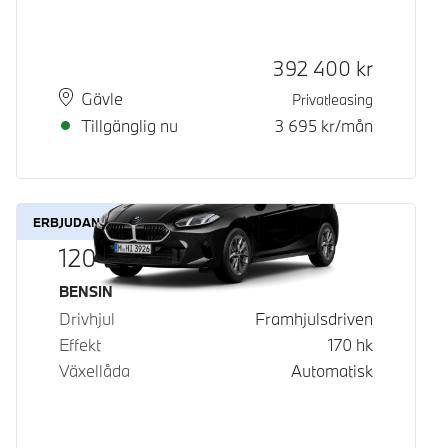
Kontantpris
392 400
kr
Plats
Leveranstid
Gävle
Privatleasing
Tillgänglig nu
3 695
kr/mån
ERBJUDANDE
120
Bränsle
BENSIN
Drivhjul
Framhjulsdriven
Effekt
170
hk
Växellåda
Automatisk