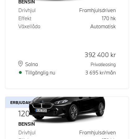
Bränsle
BENSIN
Drivhjul
Framhjulsdriven
Effekt
170
hk
Växellåda
Automatisk
Kontantpris
392 400
kr
Plats
Leveranstid
Solna
Privatleasing
Tillgänglig nu
3 695
kr/mån
ERBJUDANDE
120
Bränsle
BENSIN
Drivhjul
Framhjulsdriven