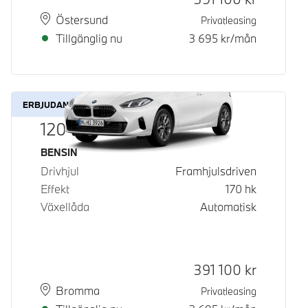
Plats
Leveranstid
Östersund
Privatleasing
Tillgänglig nu
3 695
kr/mån
ERBJUDANDE
120
Bränsle
BENSIN
Drivhjul
Framhjulsdriven
Effekt
170
hk
Växellåda
Automatisk
Kontantpris
391 100
kr
Plats
Leveranstid
Bromma
Privatleasing