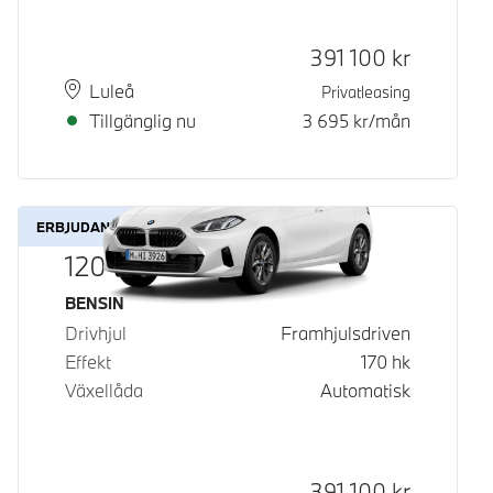
Kontantpris
391 100
kr
Plats
Leveranstid
Luleå
Privatleasing
Tillgänglig nu
3 695
kr/mån
ERBJUDANDE
120
Bränsle
BENSIN
Drivhjul
Framhjulsdriven
Effekt
170
hk
Växellåda
Automatisk
Kontantpris
391 100
kr