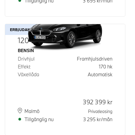
Tillgänglig nu
3 695
kr/mån
ERBJUDANDE
120
Bränsle
BENSIN
Drivhjul
Framhjulsdriven
Effekt
170
hk
Växellåda
Automatisk
Kontantpris
392 399
kr
Plats
Leveranstid
Malmö
Privatleasing
Tillgänglig nu
3 295
kr/mån