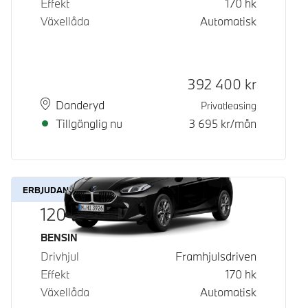
Effekt
170
hk
Växellåda
Automatisk
Kontantpris
392 400
kr
Plats
Leveranstid
Danderyd
Privatleasing
Tillgänglig nu
3 695
kr/mån
ERBJUDANDE
120
Bränsle
BENSIN
Drivhjul
Framhjulsdriven
Effekt
170
hk
Växellåda
Automatisk