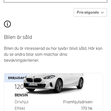
Pris stigande
Bilen är såld
Bilen du är intresserad av har tyvärr blivit såld. Här kan
du se andra bilar som matchar dina
bevakningskriterier.
ERBJUDANDE
120
Bränsle
BENSIN
Drivhjul
Framhjulsdriven
Effekt
170
hk