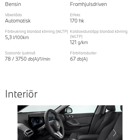
Bensin
Framhjulsdriven
Växellåda
Effekt
Automatisk
170
hk
Förbrukning blandad körning
(WLTP)
Koldioxidutsläpp blandad körning
5,3
(WLTP)
l/100km
121
g/km
Stationär ljudnivå
Förbifartsbuller
78
/
3750
67
db(A)/1/min
db(A)
Interiör
Prevoius