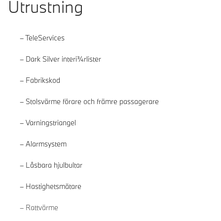
Utrustning
TeleServices
Dark Silver interi¾rlister
Fabrikskod
Stolsvärme förare och främre passagerare
Varningstriangel
Alarmsystem
Låsbara hjulbultar
Hastighetsmätare
Läs mer
Rattvärme