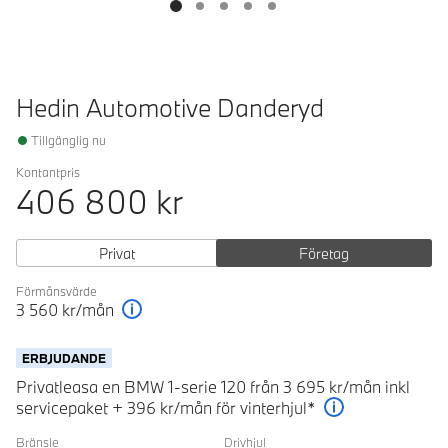
Hedin Automotive Danderyd
Tillgänglig nu
Kontantpris
406 800
kr
Privat
Företag
Förmånsvärde
3 560
kr/mån
Förklaring
ERBJUDANDE
Privatleasa en BMW 1-serie 120 från 3 695 kr/mån inkl
servicepaket + 396 kr/mån för vinterhjul*
Förklaring
Bränsle
Drivhjul