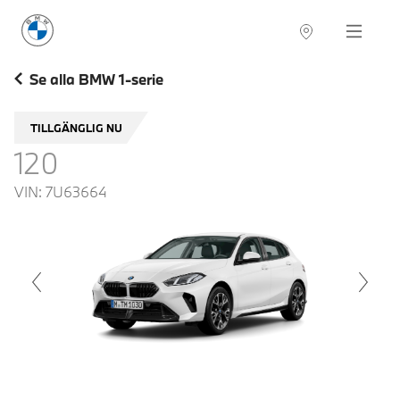
BMW Sverige
Navigation
Hitta återförsäljare
Se alla BMW 1-serie
TILLGÄNGLIG NU
120
VIN:
7U63664
voius
Next