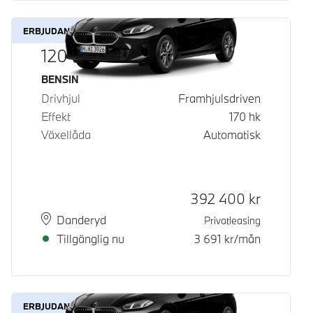
ERBJUDANDE
120
Bränsle
BENSIN
Drivhjul
Framhjulsdriven
Effekt
170
hk
Växellåda
Automatisk
Kontantpris
392 400
kr
Plats
Leveranstid
Danderyd
Privatleasing
Tillgänglig nu
3 691
kr/mån
ERBJUDANDE