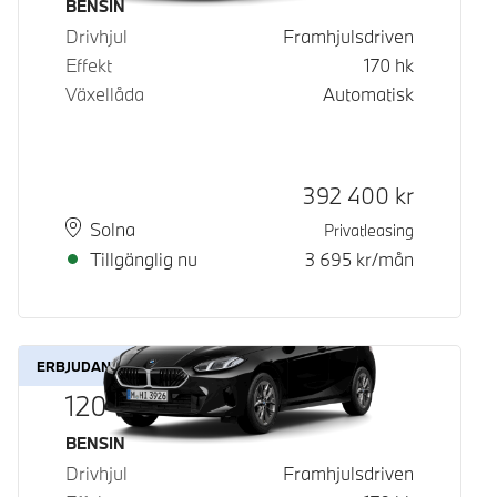
Bränsle
BENSIN
Drivhjul
Framhjulsdriven
Effekt
170
hk
Växellåda
Automatisk
Kontantpris
392 400
kr
Plats
Leveranstid
Solna
Privatleasing
Tillgänglig nu
3 695
kr/mån
ERBJUDANDE
120
Bränsle
BENSIN
Drivhjul
Framhjulsdriven