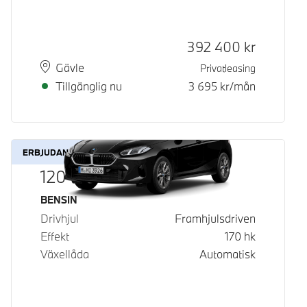
Kontantpris
392 400
kr
Plats
Leveranstid
Gävle
Privatleasing
Tillgänglig nu
3 695
kr/mån
ERBJUDANDE
120
Bränsle
BENSIN
Drivhjul
Framhjulsdriven
Effekt
170
hk
Växellåda
Automatisk