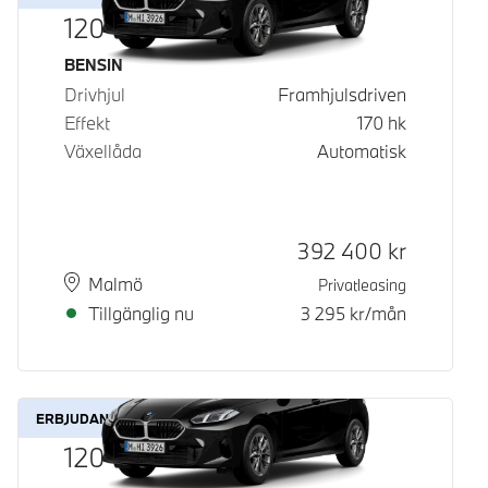
120
Bränsle
BENSIN
Drivhjul
Framhjulsdriven
Effekt
170
hk
Växellåda
Automatisk
Kontantpris
392 400
kr
Plats
Leveranstid
Malmö
Privatleasing
Tillgänglig nu
3 295
kr/mån
ERBJUDANDE
120