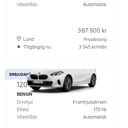
Växellåda
Automatisk
Kontantpris
387 900
kr
Plats
Leveranstid
Lund
Privatleasing
Tillgänglig nu
3 545
kr/mån
ERBJUDANDE
120
Bränsle
BENSIN
Drivhjul
Framhjulsdriven
Effekt
170
hk
Växellåda
Automatisk