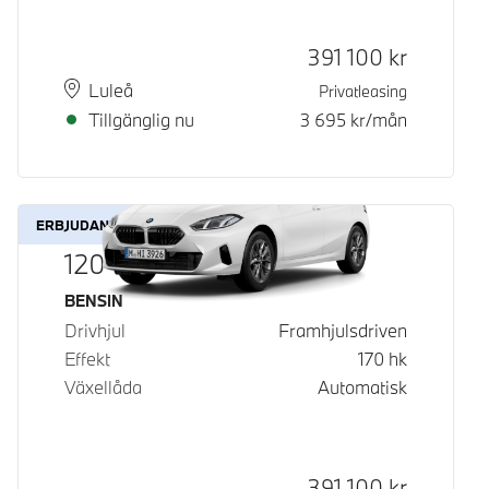
Kontantpris
391 100
kr
Plats
Leveranstid
Luleå
Privatleasing
Tillgänglig nu
3 695
kr/mån
ERBJUDANDE
120
Bränsle
BENSIN
Drivhjul
Framhjulsdriven
Effekt
170
hk
Växellåda
Automatisk
Kontantpris
391 100
kr