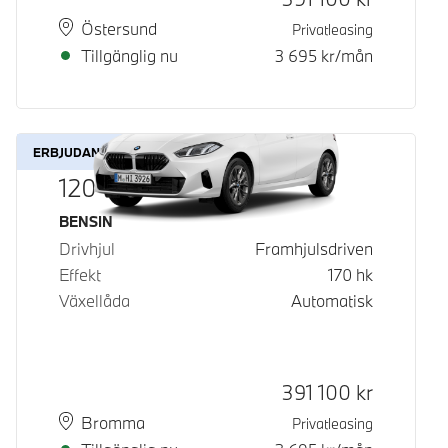
Plats
Leveranstid
Östersund
Privatleasing
Tillgänglig nu
3 695
kr/mån
ERBJUDANDE
120
Bränsle
BENSIN
Drivhjul
Framhjulsdriven
Effekt
170
hk
Växellåda
Automatisk
Kontantpris
391 100
kr
Plats
Leveranstid
Bromma
Privatleasing