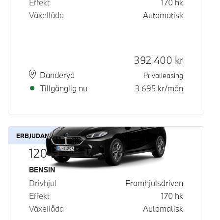
Effekt
170
hk
Växellåda
Automatisk
Kontantpris
392 400
kr
Plats
Leveranstid
Danderyd
Privatleasing
Tillgänglig nu
3 695
kr/mån
ERBJUDANDE
120
Bränsle
BENSIN
Drivhjul
Framhjulsdriven
Effekt
170
hk
Växellåda
Automatisk