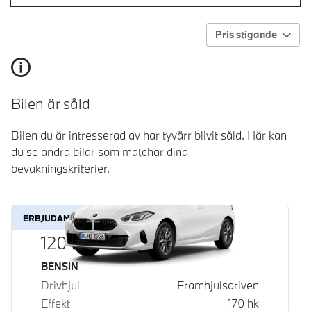
Pris stigande
Bilen är såld
Bilen du är intresserad av har tyvärr blivit såld. Här kan
du se andra bilar som matchar dina
bevakningskriterier.
ERBJUDANDE
120
Bränsle
BENSIN
Drivhjul
Framhjulsdriven
Effekt
170
hk