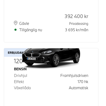
Kontantpris
392 400
kr
Plats
Leveranstid
Gävle
Privatleasing
Tillgänglig nu
3 695
kr/mån
ERBJUDANDE
120
Bränsle
BENSIN
Drivhjul
Framhjulsdriven
Effekt
170
hk
Växellåda
Automatisk