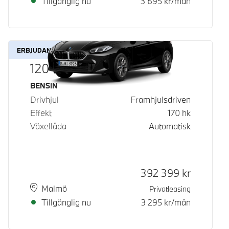
Tillgänglig nu
3 695
kr/mån
ERBJUDANDE
120
Bränsle
BENSIN
Drivhjul
Framhjulsdriven
Effekt
170
hk
Växellåda
Automatisk
Kontantpris
392 399
kr
Plats
Leveranstid
Malmö
Privatleasing
Tillgänglig nu
3 295
kr/mån