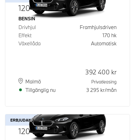
120
Bränsle
BENSIN
Drivhjul
Framhjulsdriven
Effekt
170
hk
Växellåda
Automatisk
Kontantpris
392 400
kr
Plats
Leveranstid
Malmö
Privatleasing
Tillgänglig nu
3 295
kr/mån
ERBJUDANDE
120