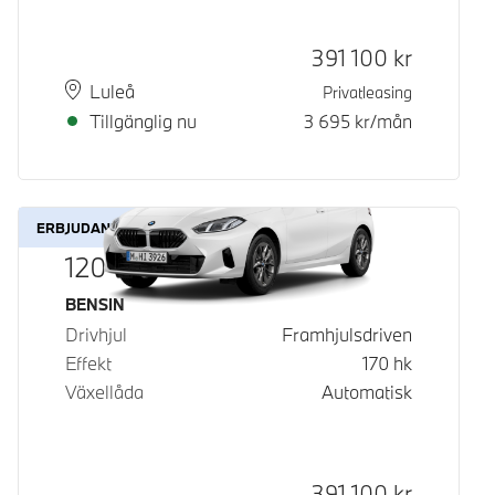
Kontantpris
391 100
kr
Plats
Leveranstid
Luleå
Privatleasing
Tillgänglig nu
3 695
kr/mån
ERBJUDANDE
120
Bränsle
BENSIN
Drivhjul
Framhjulsdriven
Effekt
170
hk
Växellåda
Automatisk
Kontantpris
391 100
kr