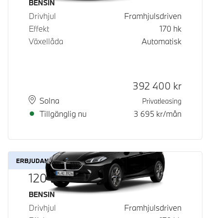
Bränsle
BENSIN
Drivhjul
Framhjulsdriven
Effekt
170
hk
Växellåda
Automatisk
Kontantpris
392 400
kr
Plats
Leveranstid
Solna
Privatleasing
Tillgänglig nu
3 695
kr/mån
ERBJUDANDE
120
Bränsle
BENSIN
Drivhjul
Framhjulsdriven