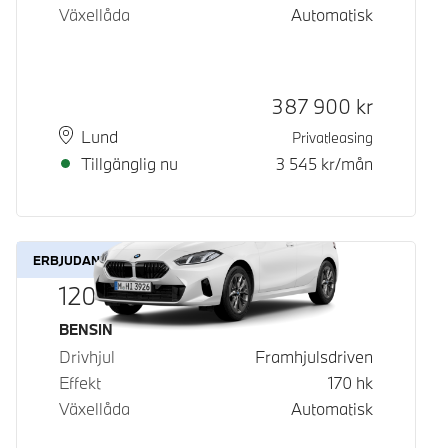
Växellåda
Automatisk
Kontantpris
387 900
kr
Plats
Leveranstid
Lund
Privatleasing
Tillgänglig nu
3 545
kr/mån
ERBJUDANDE
120
Bränsle
BENSIN
Drivhjul
Framhjulsdriven
Effekt
170
hk
Växellåda
Automatisk