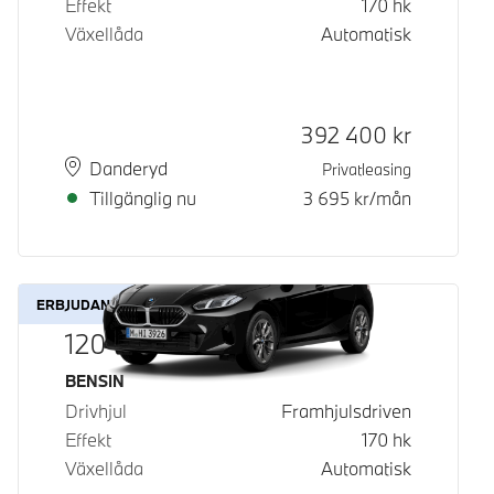
Effekt
170
hk
Växellåda
Automatisk
Kontantpris
392 400
kr
Plats
Leveranstid
Danderyd
Privatleasing
Tillgänglig nu
3 695
kr/mån
ERBJUDANDE
120
Bränsle
BENSIN
Drivhjul
Framhjulsdriven
Effekt
170
hk
Växellåda
Automatisk