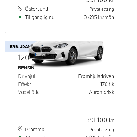
Plats
Leveranstid
Östersund
Privatleasing
Tillgänglig nu
3 695
kr/mån
ERBJUDANDE
120
Bränsle
BENSIN
Drivhjul
Framhjulsdriven
Effekt
170
hk
Växellåda
Automatisk
Kontantpris
391 100
kr
Plats
Leveranstid
Bromma
Privatleasing