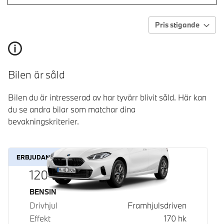
Pris stigande
Bilen är såld
Bilen du är intresserad av har tyvärr blivit såld. Här kan
du se andra bilar som matchar dina
bevakningskriterier.
ERBJUDANDE
120
Bränsle
BENSIN
Drivhjul
Framhjulsdriven
Effekt
170
hk