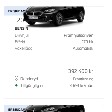
ERBJUDANDE
120
Bränsle
BENSIN
Drivhjul
Framhjulsdriven
Effekt
170
hk
Växellåda
Automatisk
Kontantpris
392 400
kr
Plats
Leveranstid
Danderyd
Privatleasing
Tillgänglig nu
3 691
kr/mån
ERBJUDANDE