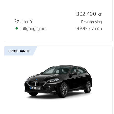
Kontantpris
392 400
kr
Plats
Leveranstid
Umeå
Privatleasing
Tillgänglig nu
3 695
kr/mån
ERBJUDANDE