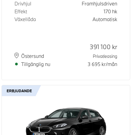
Drivhjul
Framhjulsdriven
Effekt
170
hk
Växellåda
Automatisk
Kontantpris
391 100
kr
Plats
Leveranstid
Östersund
Privatleasing
Tillgänglig nu
3 695
kr/mån
ERBJUDANDE