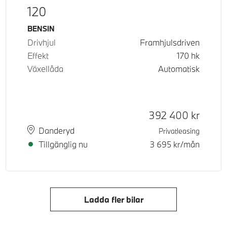
120
Bränsle
BENSIN
Drivhjul
Framhjulsdriven
Effekt
170
hk
Växellåda
Automatisk
Kontantpris
392 400
kr
Plats
Leveranstid
Danderyd
Privatleasing
Tillgänglig nu
3 695
kr/mån
Ladda fler bilar