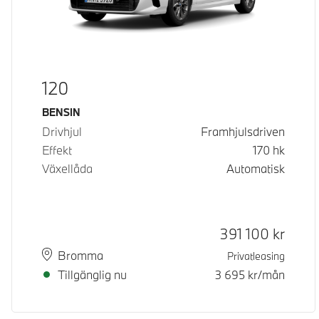
120
Bränsle
BENSIN
Drivhjul
Framhjulsdriven
Effekt
170
hk
Växellåda
Automatisk
Kontantpris
391 100
kr
Plats
Leveranstid
Bromma
Privatleasing
Tillgänglig nu
3 695
kr/mån