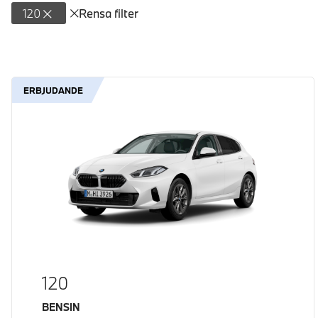
120
Rensa filter
ERBJUDANDE
120
Bränsle
BENSIN