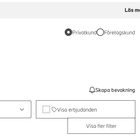
Läs m
Privatkund
Företagskund
Skapa bevakning
Visa erbjudanden
Visa fler filter