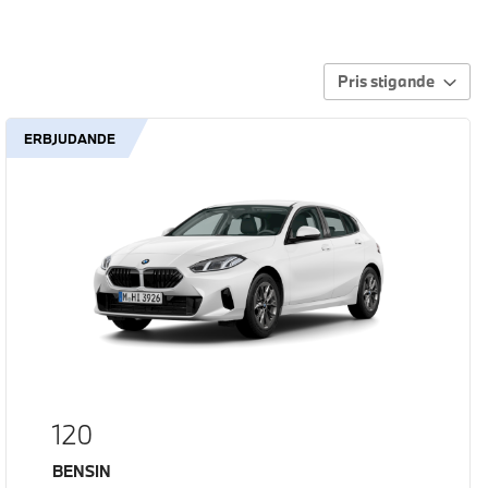
Pris stigande
ERBJUDANDE
120
Bränsle
BENSIN