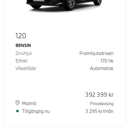
120
Bränsle
BENSIN
Drivhjul
Framhjulsdriven
Effekt
170
hk
Växellåda
Automatisk
Kontantpris
392 399
kr
Plats
Leveranstid
Malmö
Privatleasing
Tillgänglig nu
3 295
kr/mån