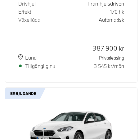
Drivhjul
Framhjulsdriven
Effekt
170
hk
Växellåda
Automatisk
Kontantpris
387 900
kr
Plats
Leveranstid
Lund
Privatleasing
Tillgänglig nu
3 545
kr/mån
ERBJUDANDE