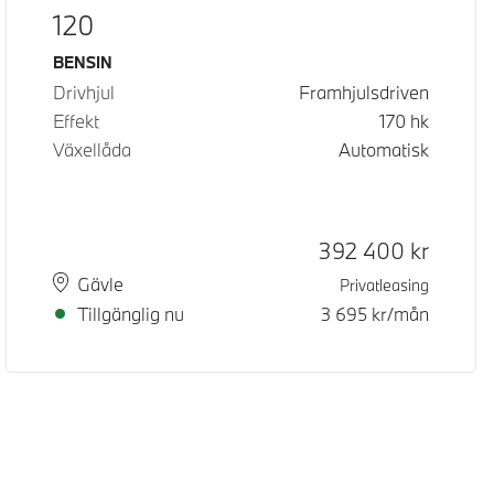
120
Bränsle
BENSIN
Drivhjul
Framhjulsdriven
Effekt
170
hk
Växellåda
Automatisk
Kontantpris
392 400
kr
Plats
Leveranstid
Gävle
Privatleasing
Tillgänglig nu
3 695
kr/mån