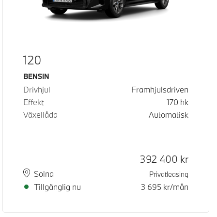
120
Bränsle
BENSIN
Drivhjul
Framhjulsdriven
Effekt
170
hk
Växellåda
Automatisk
Kontantpris
392 400
kr
Plats
Leveranstid
Solna
Privatleasing
Tillgänglig nu
3 695
kr/mån