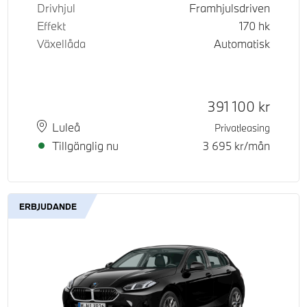
Drivhjul
Framhjulsdriven
Effekt
170
hk
Växellåda
Automatisk
Kontantpris
391 100
kr
Plats
Leveranstid
Luleå
Privatleasing
Tillgänglig nu
3 695
kr/mån
ERBJUDANDE