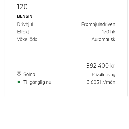
120
Bränsle
BENSIN
Drivhjul
Framhjulsdriven
Effekt
170
hk
Växellåda
Automatisk
Kontantpris
392 400
kr
Plats
Leveranstid
Solna
Privatleasing
Tillgänglig nu
3 695
kr/mån