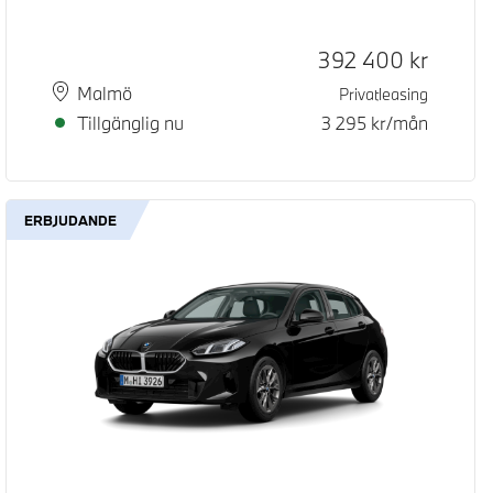
Kontantpris
392 400
kr
Plats
Leveranstid
Malmö
Privatleasing
Tillgänglig nu
3 295
kr/mån
ERBJUDANDE