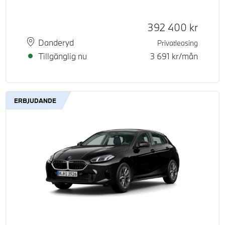
Kontantpris
392 400
kr
Plats
Leveranstid
Danderyd
Privatleasing
Tillgänglig nu
3 691
kr/mån
ERBJUDANDE