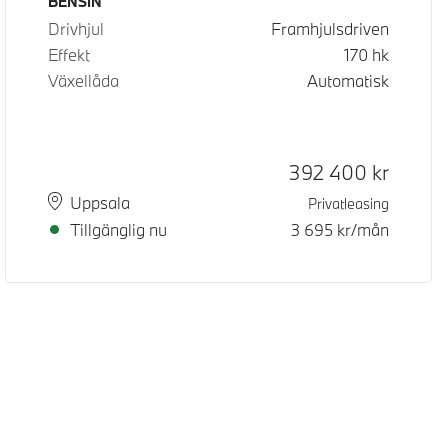
Bränsle
BENSIN
Drivhjul
Framhjulsdriven
Effekt
170
hk
Växellåda
Automatisk
Kontantpris
392 400
kr
Plats
Leveranstid
Uppsala
Privatleasing
Tillgänglig nu
3 695
kr/mån