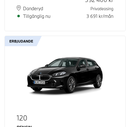
Plats
Leveranstid
Danderyd
Privatleasing
Tillgänglig nu
3 691
kr/mån
ERBJUDANDE
120