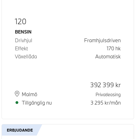
120
Bränsle
BENSIN
Drivhjul
Framhjulsdriven
Effekt
170
hk
Växellåda
Automatisk
Kontantpris
392 399
kr
Plats
Leveranstid
Malmö
Privatleasing
Tillgänglig nu
3 295
kr/mån
ERBJUDANDE