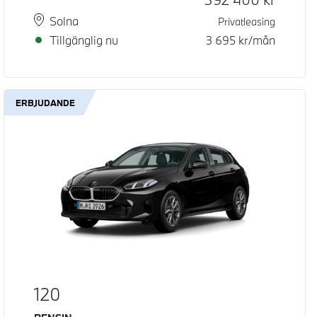
Plats
Leveranstid
Solna
Privatleasing
Tillgänglig nu
3 695
kr/mån
ERBJUDANDE
120