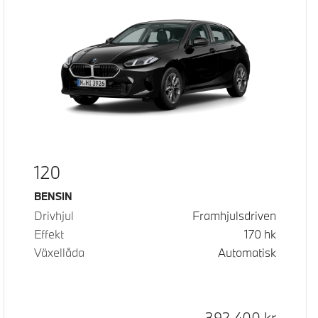
120
Bränsle
BENSIN
Drivhjul
Framhjulsdriven
Effekt
170
hk
Växellåda
Automatisk
Kontantpris
392 400
kr