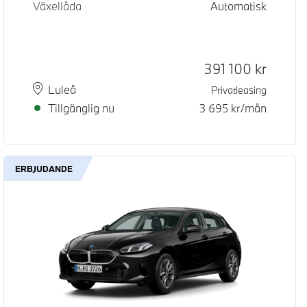
Växellåda
Automatisk
Kontantpris
391 100
kr
Plats
Leveranstid
Luleå
Privatleasing
Tillgänglig nu
3 695
kr/mån
ERBJUDANDE