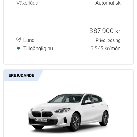
Växellåda
Automatisk
Kontantpris
387 900
kr
Plats
Leveranstid
Lund
Privatleasing
Tillgänglig nu
3 545
kr/mån
ERBJUDANDE