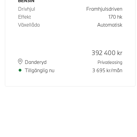
Bränsle
BENSIN
Drivhjul
Framhjulsdriven
Effekt
170
hk
Växellåda
Automatisk
Kontantpris
392 400
kr
Plats
Leveranstid
Danderyd
Privatleasing
Tillgänglig nu
3 695
kr/mån