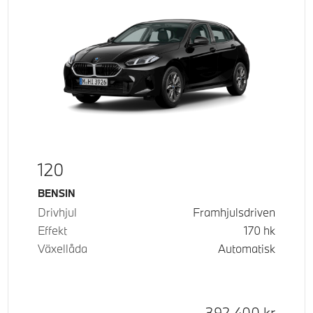
120
Bränsle
BENSIN
Drivhjul
Framhjulsdriven
Effekt
170
hk
Växellåda
Automatisk
Kontantpris
392 400
kr