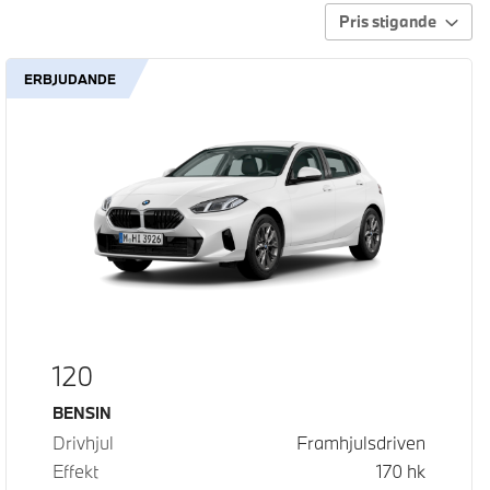
Pris stigande
ERBJUDANDE
120
Bränsle
BENSIN
Drivhjul
Framhjulsdriven
Effekt
170
hk