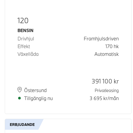
120
Bränsle
BENSIN
Drivhjul
Framhjulsdriven
Effekt
170
hk
Växellåda
Automatisk
Kontantpris
391 100
kr
Plats
Leveranstid
Östersund
Privatleasing
Tillgänglig nu
3 695
kr/mån
ERBJUDANDE