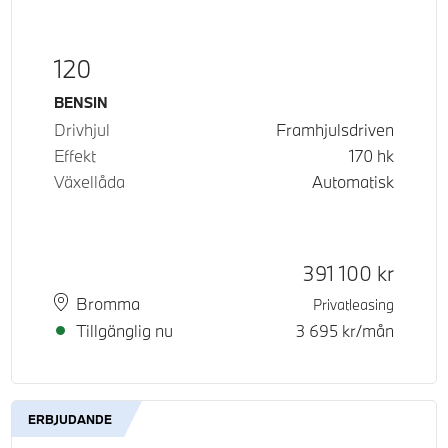
120
Bränsle
BENSIN
Drivhjul
Framhjulsdriven
Effekt
170
hk
Växellåda
Automatisk
Kontantpris
391 100
kr
Plats
Leveranstid
Bromma
Privatleasing
Tillgänglig nu
3 695
kr/mån
ERBJUDANDE