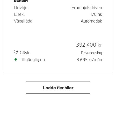
Bränsle
BENSIN
Drivhjul
Framhjulsdriven
Effekt
170
hk
Växellåda
Automatisk
Kontantpris
392 400
kr
Plats
Leveranstid
Gävle
Privatleasing
Tillgänglig nu
3 695
kr/mån
Ladda fler bilar