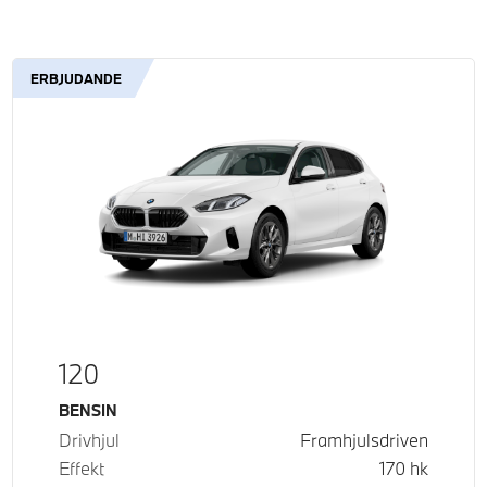
ERBJUDANDE
120
Bränsle
BENSIN
Drivhjul
Framhjulsdriven
Effekt
170
hk