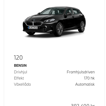
120
Bränsle
BENSIN
Drivhjul
Framhjulsdriven
Effekt
170
hk
Växellåda
Automatisk
Kontantpris
392 400
kr