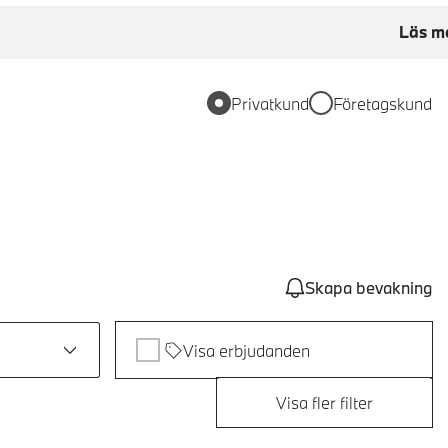
Läs m
Privatkund
Företagskund
Skapa bevakning
Visa erbjudanden
Visa fler filter