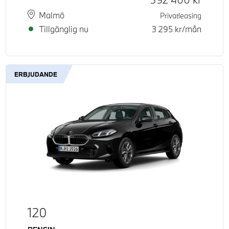
Plats
Leveranstid
Malmö
Privatleasing
Tillgänglig nu
3 295
kr/mån
ERBJUDANDE
120