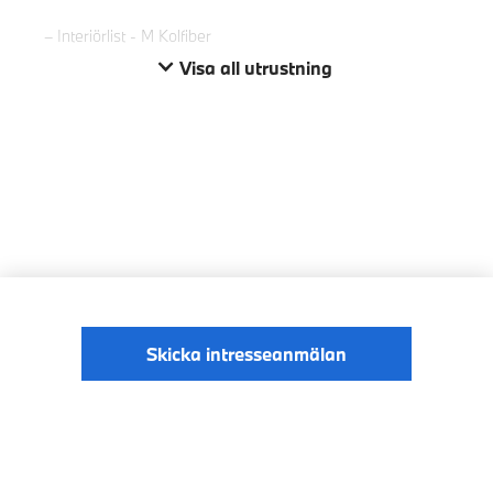
Interiörlist - M Kolfiber
Visa all utrustning
Skicka intresseanmälan
© BMW Sverige
Digital Services Act
Data Privacy