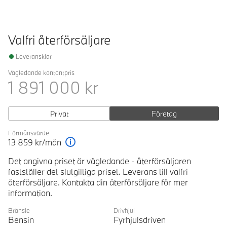
Valfri återförsäljare
Leveransklar
Vägledande kontantpris
1 891 000
kr
Privat
Företag
Förmånsvärde
13 859
kr/mån
Förklaring
Det angivna priset är vägledande - återförsäljaren
fastställer det slutgiltiga priset. Leverans till valfri
återförsäljare. Kontakta din återförsäljare för mer
information.
Bränsle
Drivhjul
Bensin
Fyrhjulsdriven