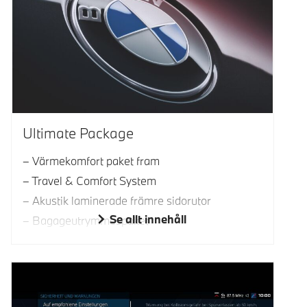
Ultimate Package
Värmekomfort paket fram
Travel & Comfort System
Akustik laminerade främre sidorutor
Se allt innehåll
Bagageutrymmespaket