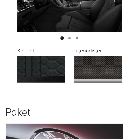
Next
Klädsel
Interiörlister
Paket