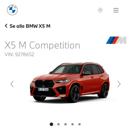
BMW Sverige
Navigation
Hitta återförsäljare
Se alla BMW X5 M
X5 M Competition
VIN:
9278652
voius
Next