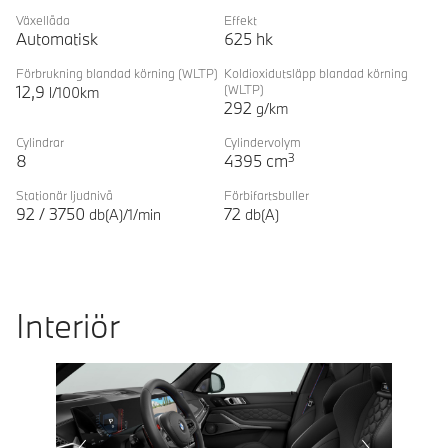
Växellåda
Effekt
Automatisk
625
hk
Förbrukning blandad körning
(WLTP)
Koldioxidutsläpp blandad körning
12,9
(WLTP)
l/100km
292
g/km
Cylindrar
Cylindervolym
3
8
4395
cm
Stationär ljudnivå
Förbifartsbuller
92
/
3750
72
db(A)/1/min
db(A)
Interiör
Prevoius