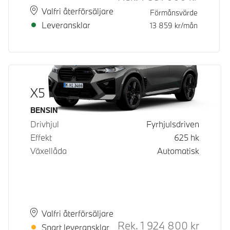
Plats
Leveranstid
Valfri återförsäljare
Förmånsvärde
Leveransklar
13 859
kr/mån
X5 M Competition
Bränsle
BENSIN
Drivhjul
Fyrhjulsdriven
Effekt
625
hk
Växellåda
Automatisk
Plats
Leveranstid
Valfri återförsäljare
Rek.
1 924 800
kr
Rek. ord
Snart leveransklar