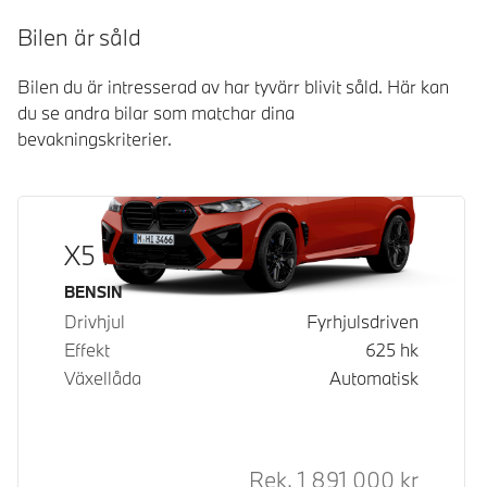
Bilen är såld
Bilen du är intresserad av har tyvärr blivit såld. Här kan
du se andra bilar som matchar dina
bevakningskriterier.
X5 M Competition
Bränsle
BENSIN
Drivhjul
Fyrhjulsdriven
Effekt
625
hk
Växellåda
Automatisk
Rek.
1 891 000
kr
Rek. ord 