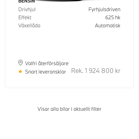
Bränsle
BENSIN
Drivhjul
Fyrhjulsdriven
Effekt
625
hk
Växellåda
Automatisk
Plats
Leveranstid
Valfri återförsäljare
Rek.
1 924 800
kr
Rek. ord
Snart leveransklar
Visar alla bilar i aktuellt filter