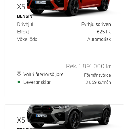
X5 M Competition
Bränsle
BENSIN
Drivhjul
Fyrhjulsdriven
Effekt
625
hk
Växellåda
Automatisk
Rek.
1 891 000
kr
Rek. ord 
Plats
Leveranstid
Valfri återförsäljare
Förmånsvärde
Leveransklar
13 859
kr/mån
X5 M Competition