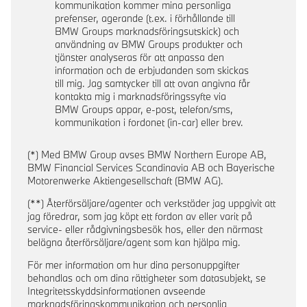
kommunikation kommer mina personliga
prefenser, agerande (t.ex. i förhållande till
BMW Groups marknadsföringsutskick) och
användning av BMW Groups produkter och
tjänster analyseras för att anpassa den
information och de erbjudanden som skickas
till mig. Jag samtycker till att ovan angivna får
kontakta mig i marknadsföringssyfte via
BMW Groups appar, e-post, telefon/sms,
kommunikation i fordonet (in-car) eller brev.
(*) Med BMW Group avses BMW Northern Europe AB,
BMW Financial Services Scandinavia AB och Bayerische
Motorenwerke Aktiengesellschaft (BMW AG).
(**) Återförsäljare/agenter och verkstäder jag uppgivit att
jag föredrar, som jag köpt ett fordon av eller varit på
service- eller rådgivningsbesök hos, eller den närmast
belägna återförsäljare/agent som kan hjälpa mig.
För mer information om hur dina personuppgifter
behandlas och om dina rättigheter som datasubjekt, se
Integritetsskyddsinformationen avseende
marknadsföringskommunikation och personlig