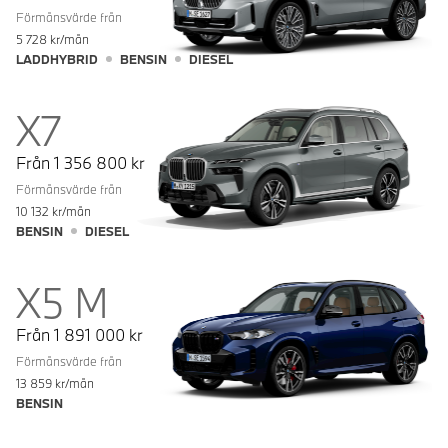
Förmånsvärde från
5 728
kr/mån
LADDHYBRID
BENSIN
DIESEL
X7
Från
1 356 800
kr
Förmånsvärde från
10 132
kr/mån
BENSIN
DIESEL
X5 M
Från
1 891 000
kr
Förmånsvärde från
13 859
kr/mån
BENSIN