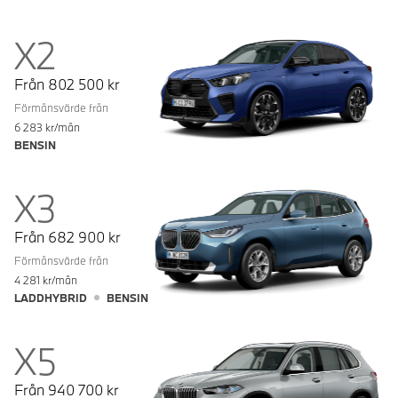
X2
Från
802 500
kr
Förmånsvärde från
6 283
kr/mån
BENSIN
X3
Från
682 900
kr
Förmånsvärde från
4 281
kr/mån
LADDHYBRID
BENSIN
X5
Från
940 700
kr