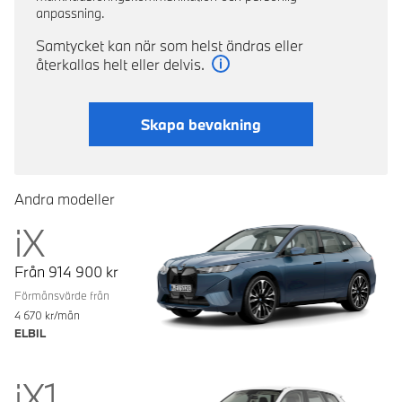
anpassning.
Samtycket kan när som helst ändras eller
återkallas helt eller delvis.
Läs mer
Skapa bevakning
Andra modeller
iX
Från
914 900
kr
Förmånsvärde från
4 670
kr/mån
ELBIL
iX1