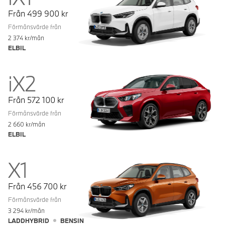
Från
499 900
kr
Förmånsvärde från
2 374
kr/mån
ELBIL
iX2
Från
572 100
kr
Förmånsvärde från
2 660
kr/mån
ELBIL
X1
Från
456 700
kr
Förmånsvärde från
3 294
kr/mån
LADDHYBRID
BENSIN