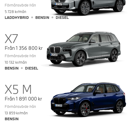
Förmånsvärde från
5 728
kr/mån
LADDHYBRID
BENSIN
DIESEL
X7
Från
1 356 800
kr
Förmånsvärde från
10 132
kr/mån
BENSIN
DIESEL
X5 M
Från
1 891 000
kr
Förmånsvärde från
13 859
kr/mån
BENSIN