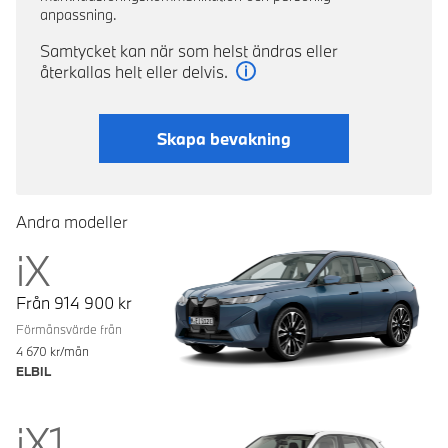
anpassning.
Samtycket kan när som helst ändras eller
återkallas helt eller delvis.
Läs mer
Skapa bevakning
Andra modeller
iX
Från
914 900
kr
Förmånsvärde från
4 670
kr/mån
ELBIL
iX1