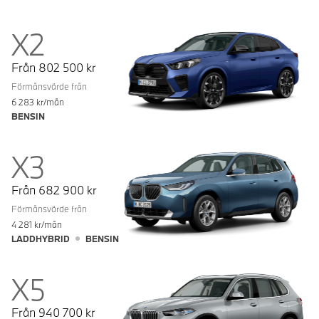
X2
Från
802 500
kr
Förmånsvärde från
6 283
kr/mån
BENSIN
X3
Från
682 900
kr
Förmånsvärde från
4 281
kr/mån
LADDHYBRID
BENSIN
X5
Från
940 700
kr