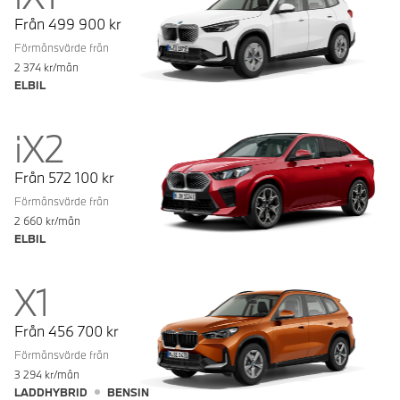
Från
499 900
kr
Förmånsvärde från
2 374
kr/mån
ELBIL
iX2
Från
572 100
kr
Förmånsvärde från
2 660
kr/mån
ELBIL
X1
Från
456 700
kr
Förmånsvärde från
3 294
kr/mån
LADDHYBRID
BENSIN