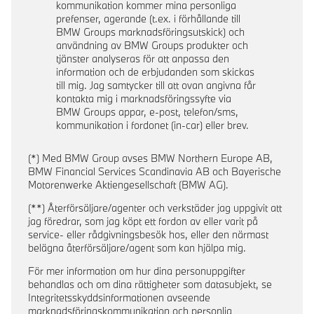
kommunikation kommer mina personliga
prefenser, agerande (t.ex. i förhållande till
BMW Groups marknadsföringsutskick) och
användning av BMW Groups produkter och
tjänster analyseras för att anpassa den
information och de erbjudanden som skickas
till mig. Jag samtycker till att ovan angivna får
kontakta mig i marknadsföringssyfte via
BMW Groups appar, e-post, telefon/sms,
kommunikation i fordonet (in-car) eller brev.
(*) Med BMW Group avses BMW Northern Europe AB,
BMW Financial Services Scandinavia AB och Bayerische
Motorenwerke Aktiengesellschaft (BMW AG).
(**) Återförsäljare/agenter och verkstäder jag uppgivit att
jag föredrar, som jag köpt ett fordon av eller varit på
service- eller rådgivningsbesök hos, eller den närmast
belägna återförsäljare/agent som kan hjälpa mig.
För mer information om hur dina personuppgifter
behandlas och om dina rättigheter som datasubjekt, se
Integritetsskyddsinformationen avseende
marknadsföringskommunikation och personlig