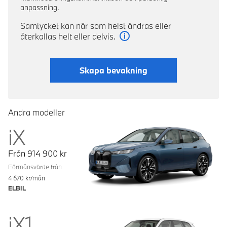
anpassning.
Samtycket kan när som helst ändras eller
återkallas helt eller delvis.
Läs mer
Skapa bevakning
Andra modeller
iX
Från
914 900
kr
Förmånsvärde från
4 670
kr/mån
ELBIL
iX1