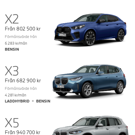
X2
Från
802 500
kr
Förmånsvärde från
6 283
kr/mån
BENSIN
X3
Från
682 900
kr
Förmånsvärde från
4 281
kr/mån
LADDHYBRID
BENSIN
X5
Från
940 700
kr