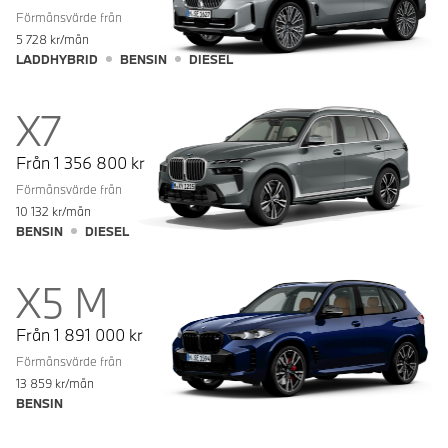
Förmånsvärde från
5 728
kr/mån
LADDHYBRID
BENSIN
DIESEL
X7
Från
1 356 800
kr
Förmånsvärde från
10 132
kr/mån
BENSIN
DIESEL
X5 M
Från
1 891 000
kr
Förmånsvärde från
13 859
kr/mån
BENSIN