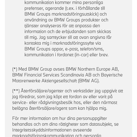
kommunikation kommer mina personliga
prefenser, agerande (t.ex. i förhållande till
BMW Groups marknadsföringsutskick) och
användning av BMW Groups produkter och
tjänster analyseras för att anpassa den
information och de erbjudanden som skickas
till mig. Jag samtycker till att ovan angivna får
kontakta mig i marknadsföringssyfte via
BMW Groups appar, e-post, telefon/sms,
kommunikation i fordonet (in-car) eller brev.
(*) Med BMW Group avses BMW Northern Europe AB,
BMW Financial Services Scandinavia AB och Bayerische
Motorenwerke Aktiengesellschaft (BMW AG).
(**) Återförsäljare/agenter och verkstäder jag uppgivit att
jag föredrar, som jag köpt ett fordon av eller varit på
service- eller rådgivningsbesök hos, eller den närmast
belägna återförsäljare/agent som kan hjälpa mig.
För mer information om hur dina personuppgifter
behandlas och om dina rättigheter som datasubjekt, se
Integritetsskyddsinformationen avseende
marknadsföringskommunikation och personlig