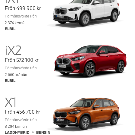
Från
499 900
kr
Förmånsvärde från
2 374
kr/mån
ELBIL
iX2
Från
572 100
kr
Förmånsvärde från
2 660
kr/mån
ELBIL
X1
Från
456 700
kr
Förmånsvärde från
3 294
kr/mån
LADDHYBRID
BENSIN