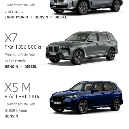
Förmånsvärde från
5 728
kr/mån
LADDHYBRID
BENSIN
DIESEL
X7
Från
1 356 800
kr
Förmånsvärde från
10 132
kr/mån
BENSIN
DIESEL
X5 M
Från
1 891 000
kr
Förmånsvärde från
13 859
kr/mån
BENSIN