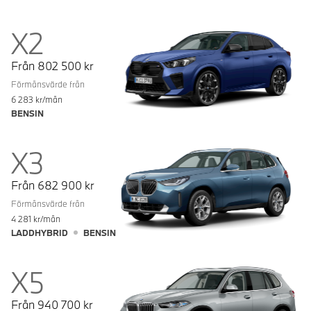
X2
Från
802 500
kr
Förmånsvärde från
6 283
kr/mån
BENSIN
X3
Från
682 900
kr
Förmånsvärde från
4 281
kr/mån
LADDHYBRID
BENSIN
X5
Från
940 700
kr