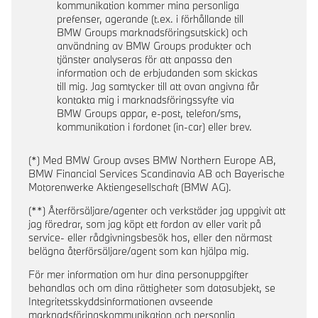
kommunikation kommer mina personliga
prefenser, agerande (t.ex. i förhållande till
BMW Groups marknadsföringsutskick) och
användning av BMW Groups produkter och
tjänster analyseras för att anpassa den
information och de erbjudanden som skickas
till mig. Jag samtycker till att ovan angivna får
kontakta mig i marknadsföringssyfte via
BMW Groups appar, e-post, telefon/sms,
kommunikation i fordonet (in-car) eller brev.
(*) Med BMW Group avses BMW Northern Europe AB,
BMW Financial Services Scandinavia AB och Bayerische
Motorenwerke Aktiengesellschaft (BMW AG).
(**) Återförsäljare/agenter och verkstäder jag uppgivit att
jag föredrar, som jag köpt ett fordon av eller varit på
service- eller rådgivningsbesök hos, eller den närmast
belägna återförsäljare/agent som kan hjälpa mig.
För mer information om hur dina personuppgifter
behandlas och om dina rättigheter som datasubjekt, se
Integritetsskyddsinformationen avseende
marknadsföringskommunikation och personlig