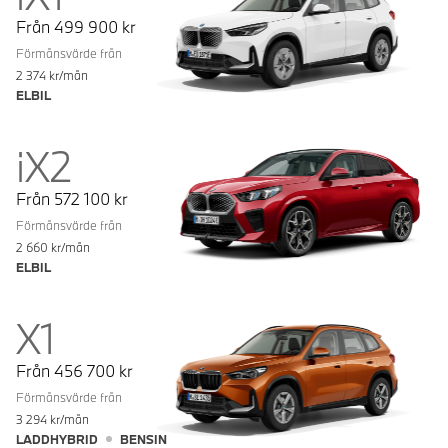
Från
499 900
kr
Förmånsvärde från
2 374
kr/mån
ELBIL
iX2
Från
572 100
kr
Förmånsvärde från
2 660
kr/mån
ELBIL
X1
Från
456 700
kr
Förmånsvärde från
3 294
kr/mån
LADDHYBRID
BENSIN