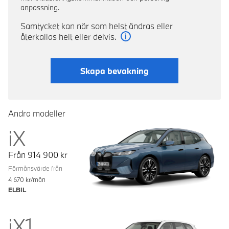
anpassning.
Samtycket kan när som helst ändras eller
återkallas helt eller delvis.
Läs mer
Skapa bevakning
Andra modeller
iX
Från
914 900
kr
Förmånsvärde från
4 670
kr/mån
ELBIL
iX1