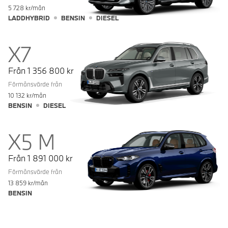
5 728
kr/mån
LADDHYBRID
BENSIN
DIESEL
X7
Från
1 356 800
kr
Förmånsvärde från
10 132
kr/mån
BENSIN
DIESEL
X5 M
Från
1 891 000
kr
Förmånsvärde från
13 859
kr/mån
BENSIN