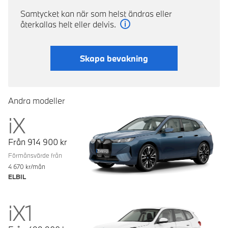
Samtycket kan när som helst ändras eller
återkallas helt eller delvis.
Läs mer
Skapa bevakning
Andra modeller
iX
Från
914 900
kr
Förmånsvärde från
4 670
kr/mån
ELBIL
iX1