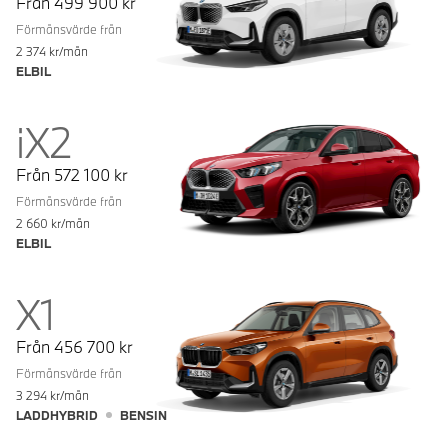
Från
499 900
kr
Förmånsvärde från
2 374
kr/mån
ELBIL
iX2
Från
572 100
kr
Förmånsvärde från
2 660
kr/mån
ELBIL
X1
Från
456 700
kr
Förmånsvärde från
3 294
kr/mån
LADDHYBRID
BENSIN