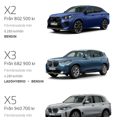
X2
Från
802 500
kr
Förmånsvärde från
6 283
kr/mån
BENSIN
X3
Från
682 900
kr
Förmånsvärde från
4 281
kr/mån
LADDHYBRID
BENSIN
X5
Från
940 700
kr
Förmånsvärde från