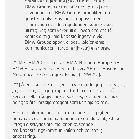
prefenser, agerande (t.ex. i förhållande till
BMW Groups marknadsföringsutskick) och
användning av BMW Groups produkter och
tjänster analyseras för att anpassa den
information och de erbjudanden som skickas
till mig. Jag samtycker till att ovan angivna får
kontakta mig i marknadsföringssyfte via
BMW Groups appar, e-post, telefon/sms,
kommunikation i fordonet (in-car) eller brev.
(*) Med BMW Group avses BMW Northern Europe AB,
BMW Financial Services Scandinavia AB och Bayerische
Motorenwerke Aktiengesellschaft (BMW AG).
(**) Återförsäljare/agenter och verkstäder jag uppgivit att
jag föredrar, som jag köpt ett fordon av eller varit på
service- eller rådgivningsbesök hos, eller den närmast
belägna återförsäljare/agent som kan hjälpa mig.
För mer information om hur dina personuppgifter
behandlas och om dina rättigheter som datasubjekt, se
Integritetsskyddsinformationen avseende
marknadsföringskommunikation och personlig
anpassning.