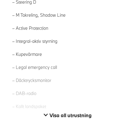
Steering D
M Takreling, Shadow Line
Active Protection
Integral-aktiv styrning
Kupevärmare
Läs mer
Legal emergency call
Däcktrycksmonitor
DAB-radio
Kallt landspaket
Visa all utrustning