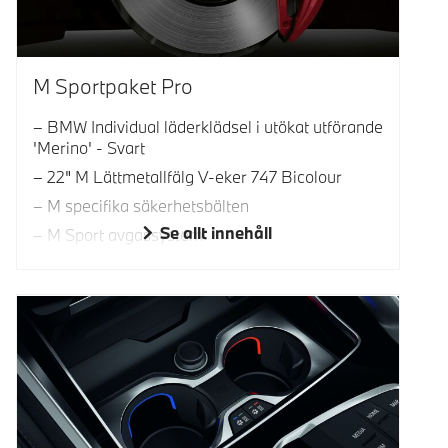
M Sportpaket Pro
BMW Individual läderklädsel i utökat utförande
'Merino' - Svart
22" M Lättmetallfälg V-eker 747 Bicolour
M specifika säkerhetsbälten
Se allt innehåll
M Sport avgassystem