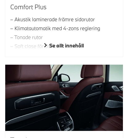
Comfort Plus
Akustik laminerade främre sidorutor
Klimatautomatik med 4-zons reglering
Tonade rutor
Se allt innehåll
Soft close för dörrar