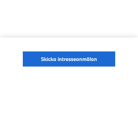
Skicka intresseanmälan
© BMW Sverige
Digital Services Act
Data Privacy
2026
Cookies