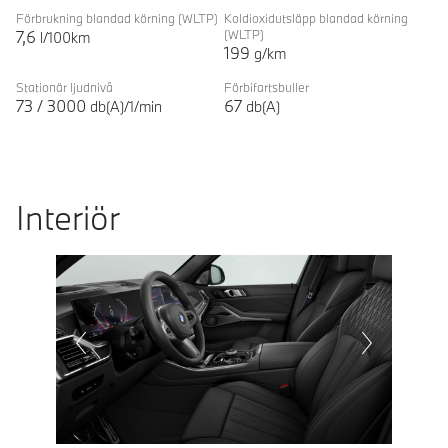
Förbrukning blandad körning
(WLTP)
Koldioxidutsläpp blandad körning
7,6
(WLTP)
l/100km
199
g/km
Stationär ljudnivå
Förbifartsbuller
73
/
3000
67
db(A)/1/min
db(A)
Interiör
Prevoius
Next