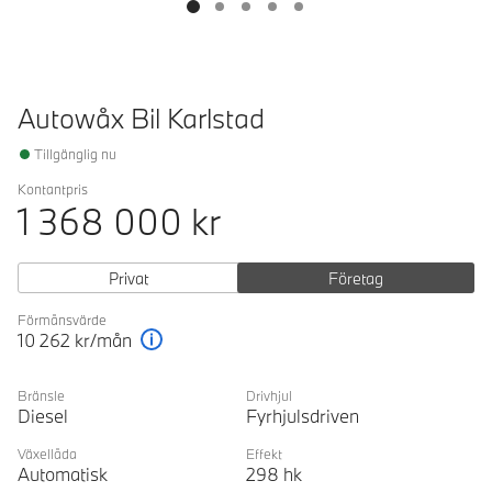
Autowåx Bil Karlstad
Tillgänglig nu
Kontantpris
1 368 000
kr
Privat
Företag
Förmånsvärde
10 262
kr/mån
Förklaring
Bränsle
Drivhjul
Diesel
Fyrhjulsdriven
Växellåda
Effekt
Automatisk
298
hk