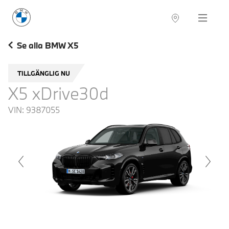
BMW Sverige
Navigation
Hitta återförsäljare
Se alla BMW X5
TILLGÄNGLIG NU
X5 xDrive30d
VIN:
9387055
voius
Next