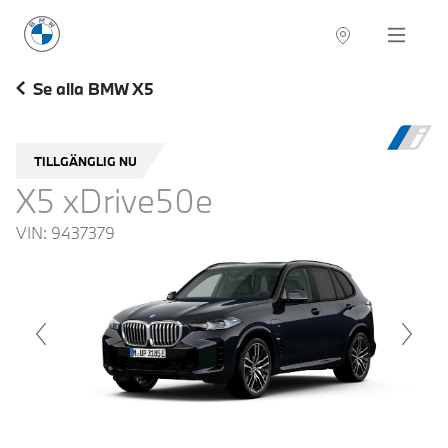
BMW Sverige
Navigation
Hitta återförsäljare
Se alla BMW X5
TILLGÄNGLIG NU
X5 xDrive50e
VIN:
9437379
voius
Next