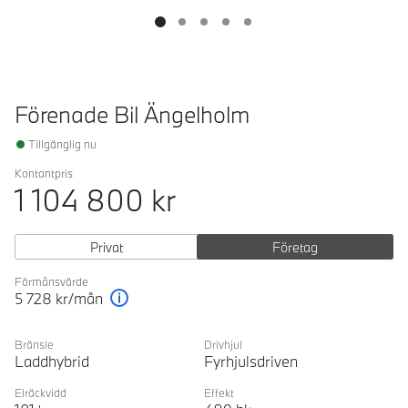
Förenade Bil Ängelholm
Tillgänglig nu
Kontantpris
1 104 800
kr
Privat
Företag
Förmånsvärde
5 728
kr/mån
Förklaring
Bränsle
Drivhjul
Laddhybrid
Fyrhjulsdriven
Elräckvidd
Effekt