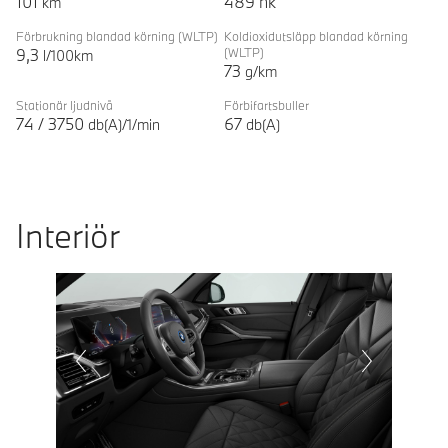
101
489
hk
km
Förbrukning blandad körning
(WLTP)
Koldioxidutsläpp blandad körning
9,3
(WLTP)
l/100km
73
g/km
Stationär ljudnivå
Förbifartsbuller
74
/
3750
67
db(A)/1/min
db(A)
Interiör
Prevoius
Next