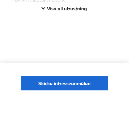
BMW IconicSounds Electric
Visa all utrustning
Skicka intresseanmälan
© BMW Sverige
Digital Services Act
Data Privacy
2026
Cookies