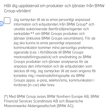
Håll dig uppdaterad om produkter och tjänster från BMW
Group-världen!
Jag samtycker till att ta emot personligt anpassad
information och erbjudanden från BMW Group* och
Läs mer
utvalda auktoriserade återförsäljare/agenter och
verkstäder** om BMW Groups produkter och
tjänster (inklusive BMW Groups varumärken). För att
jag ska kunna ta emot personligt anpassad
kommunikation kommer mina personliga prefenser,
agerande (t.ex. i förhållande till BMW Groups
marknadsföringsutskick) och användning av BMW
Groups produkter och tjänster analyseras för att
anpassa den information och de erbjudanden som
skickas till mig. Jag samtycker till att ovan angivna får
kontakta mig i marknadsföringssyfte via BMW
Groups appar, e-post, telefon/sms, kommunikation i
fordonet (in-car) eller brev.
(*) Med BMW Group avses BMW Northern Europe AB, BMW
Financial Services Scandinavia AB och Bayerische
Motorenwerke Aktiengesellschaft (BMW AG).