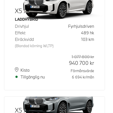
X5 xDrive50e
Bränsle
LADDHYBRID
Drivhjul
Fyrhjulsdriven
Effekt
489
hk
Elräckvidd
103
km
(Blandad körning WLTP)
1 077 800
kr
Rek. ord p
Kontantpri
940 700
kr
Plats
Leveranstid
Kista
Förmånsvärde
Tillgänglig nu
6 694
kr/mån
X5 xDrive50e