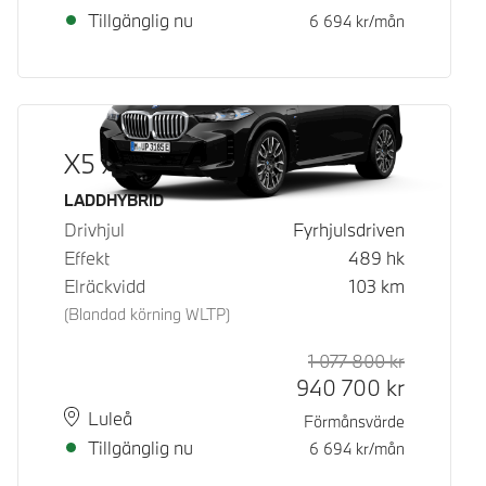
Tillgänglig nu
6 694
kr/mån
X5 xDrive50e
Bränsle
LADDHYBRID
Drivhjul
Fyrhjulsdriven
Effekt
489
hk
Elräckvidd
103
km
(Blandad körning WLTP)
1 077 800
kr
Rek. ord p
Kontantpri
940 700
kr
Plats
Leveranstid
Luleå
Förmånsvärde
Tillgänglig nu
6 694
kr/mån