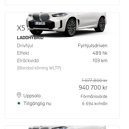
X5 xDrive50e
Bränsle
LADDHYBRID
Drivhjul
Fyrhjulsdriven
Effekt
489
hk
Elräckvidd
103
km
(Blandad körning WLTP)
1 077 800
kr
Rek. ord p
Kontantpri
940 700
kr
Plats
Leveranstid
Uppsala
Förmånsvärde
Tillgänglig nu
6 694
kr/mån