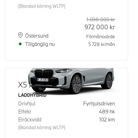
(Blandad körning WLTP)
1 038 000
kr
Rek. ord p
Kontantpri
972 000
kr
Plats
Leveranstid
Östersund
Förmånsvärde
Tillgänglig nu
5 728
kr/mån
X5 xDrive50e
Bränsle
LADDHYBRID
Drivhjul
Fyrhjulsdriven
Effekt
489
hk
Elräckvidd
102
km
(Blandad körning WLTP)