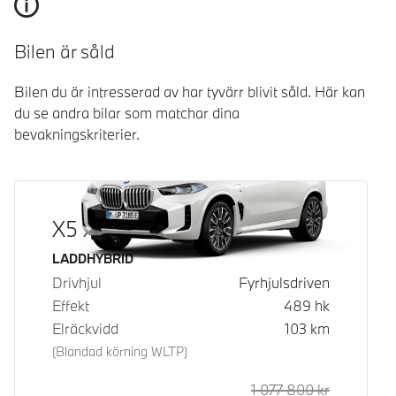
Bilen är såld
Bilen du är intresserad av har tyvärr blivit såld. Här kan
du se andra bilar som matchar dina
bevakningskriterier.
X5 xDrive50e
Bränsle
LADDHYBRID
Drivhjul
Fyrhjulsdriven
Effekt
489
hk
Elräckvidd
103
km
(Blandad körning WLTP)
1 077 800
kr
Rek. ord p
Kontantpri