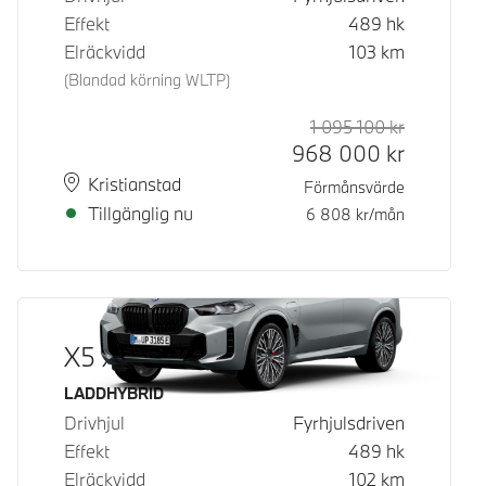
Effekt
489
hk
Elräckvidd
103
km
(Blandad körning WLTP)
1 095 100
kr
Rek. ord p
Kontantpri
968 000
kr
Plats
Leveranstid
Kristianstad
Förmånsvärde
Tillgänglig nu
6 808
kr/mån
X5 xDrive50e
Bränsle
LADDHYBRID
Drivhjul
Fyrhjulsdriven
Effekt
489
hk
Elräckvidd
102
km