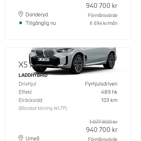
940 700
kr
Plats
Leveranstid
Danderyd
Förmånsvärde
Tillgänglig nu
6 694
kr/mån
X5 xDrive50e
Bränsle
LADDHYBRID
Drivhjul
Fyrhjulsdriven
Effekt
489
hk
Elräckvidd
103
km
(Blandad körning WLTP)
1 077 800
kr
Rek. ord p
Kontantpri
940 700
kr
Plats
Leveranstid
Umeå
Förmånsvärde