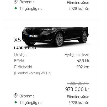
Plats
Leveranstid
Bromma
Förmånsvärde
Tillgänglig nu
5 728
kr/mån
X5 xDrive50e
Bränsle
LADDHYBRID
Drivhjul
Fyrhjulsdriven
Effekt
489
hk
Elräckvidd
102
km
(Blandad körning WLTP)
1 038 000
kr
Rek. ord p
Kontantpri
973 000
kr
Plats
Leveranstid
Bromma
Förmånsvärde
Tillgänglig nu
5 728
kr/mån