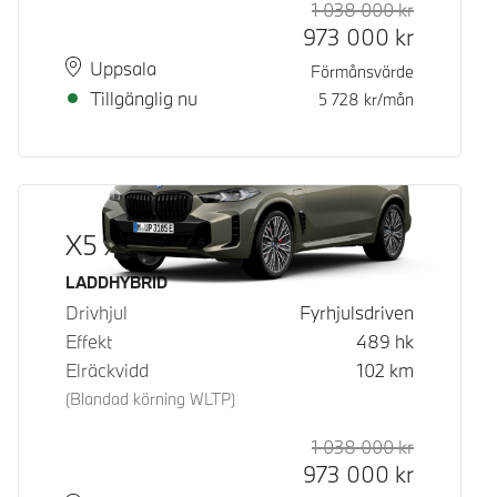
1 038 000
kr
Rek. ord p
Kontantpri
973 000
kr
Plats
Leveranstid
Uppsala
Förmånsvärde
Tillgänglig nu
5 728
kr/mån
X5 xDrive50e
Bränsle
LADDHYBRID
Drivhjul
Fyrhjulsdriven
Effekt
489
hk
Elräckvidd
102
km
(Blandad körning WLTP)
1 038 000
kr
Rek. ord p
Kontantpri
973 000
kr