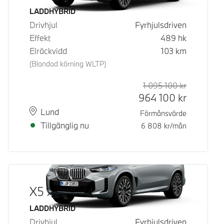
Bränsle
LADDHYBRID
Drivhjul
Fyrhjulsdriven
Effekt
489
hk
Elräckvidd
103
km
(Blandad körning WLTP)
1 095 100
kr
Rek. ord p
Kontantpri
964 100
kr
Plats
Leveranstid
Lund
Förmånsvärde
Tillgänglig nu
6 808
kr/mån
X5 xDrive50e
Bränsle
LADDHYBRID
Drivhjul
Fyrhjulsdriven