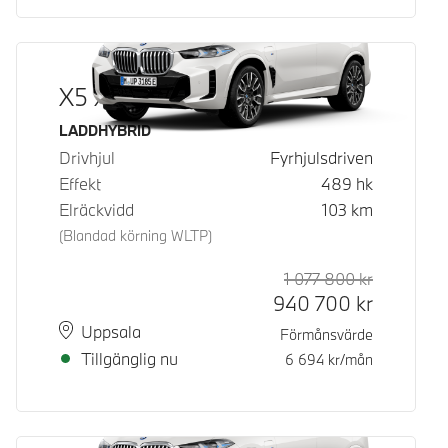
X5 xDrive50e
Bränsle
LADDHYBRID
Drivhjul
Fyrhjulsdriven
Effekt
489
hk
Elräckvidd
103
km
(Blandad körning WLTP)
1 077 800
kr
Rek. ord p
Kontantpri
940 700
kr
Plats
Leveranstid
Uppsala
Förmånsvärde
Tillgänglig nu
6 694
kr/mån