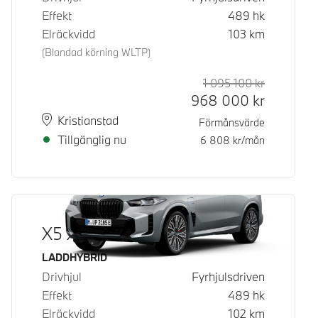
Effekt
489
hk
Elräckvidd
103
km
(Blandad körning WLTP)
1 095 100
kr
Rek. ord p
Kontantpri
968 000
kr
Plats
Leveranstid
Kristianstad
Förmånsvärde
Tillgänglig nu
6 808
kr/mån
X5 xDrive50e
Bränsle
LADDHYBRID
Drivhjul
Fyrhjulsdriven
Effekt
489
hk
Elräckvidd
102
km