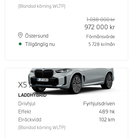
(Blandad körning WLTP)
1 038 000
kr
Rek. ord p
Kontantpri
972 000
kr
Plats
Leveranstid
Östersund
Förmånsvärde
Tillgänglig nu
5 728
kr/mån
X5 xDrive50e
Bränsle
LADDHYBRID
Drivhjul
Fyrhjulsdriven
Effekt
489
hk
Elräckvidd
102
km
(Blandad körning WLTP)