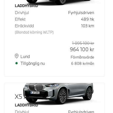
Bränsle
LADDHYBRID
Drivhjul
Fyrhjulsdriven
Effekt
489
hk
Elräckvidd
103
km
(Blandad körning WLTP)
1 095 100
kr
Rek. ord p
Kontantpri
964 100
kr
Plats
Leveranstid
Lund
Förmånsvärde
Tillgänglig nu
6 808
kr/mån
X5 xDrive50e
Bränsle
LADDHYBRID
Drivhjul
Fyrhjulsdriven