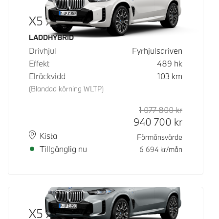
X5 xDrive50e
Bränsle
LADDHYBRID
Drivhjul
Fyrhjulsdriven
Effekt
489
hk
Elräckvidd
103
km
(Blandad körning WLTP)
1 077 800
kr
Rek. ord p
Kontantpri
940 700
kr
Plats
Leveranstid
Kista
Förmånsvärde
Tillgänglig nu
6 694
kr/mån
X5 xDrive50e