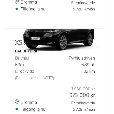
Plats
Leveranstid
Bromma
Förmånsvärde
Tillgänglig nu
5 728
kr/mån
X5 xDrive50e
Bränsle
LADDHYBRID
Drivhjul
Fyrhjulsdriven
Effekt
489
hk
Elräckvidd
102
km
(Blandad körning WLTP)
1 038 000
kr
Rek. ord p
Kontantpri
973 000
kr
Plats
Leveranstid
Bromma
Förmånsvärde
Tillgänglig nu
5 728
kr/mån