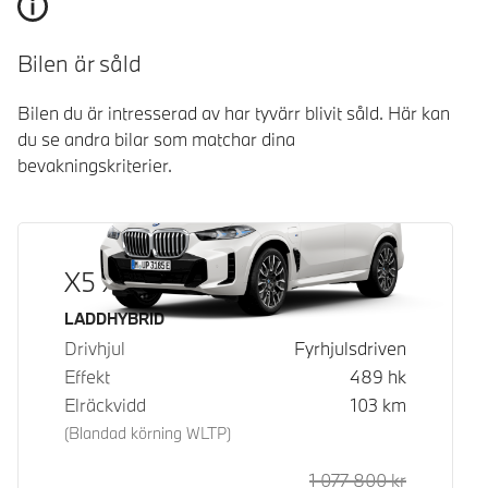
Bilen är såld
Bilen du är intresserad av har tyvärr blivit såld. Här kan
du se andra bilar som matchar dina
bevakningskriterier.
X5 xDrive50e
Bränsle
LADDHYBRID
Drivhjul
Fyrhjulsdriven
Effekt
489
hk
Elräckvidd
103
km
(Blandad körning WLTP)
1 077 800
kr
Rek. ord p
Kontantpri