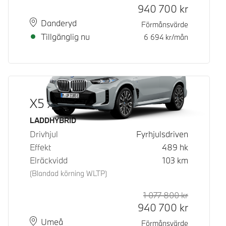
940 700
kr
Plats
Leveranstid
Danderyd
Förmånsvärde
Tillgänglig nu
6 694
kr/mån
X5 xDrive50e
Bränsle
LADDHYBRID
Drivhjul
Fyrhjulsdriven
Effekt
489
hk
Elräckvidd
103
km
(Blandad körning WLTP)
1 077 800
kr
Rek. ord p
Kontantpri
940 700
kr
Plats
Leveranstid
Umeå
Förmånsvärde