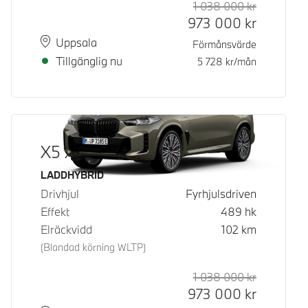
1 038 000
kr
Rek. ord p
Kontantpri
973 000
kr
Plats
Leveranstid
Uppsala
Förmånsvärde
Tillgänglig nu
5 728
kr/mån
X5 xDrive50e
Bränsle
LADDHYBRID
Drivhjul
Fyrhjulsdriven
Effekt
489
hk
Elräckvidd
102
km
(Blandad körning WLTP)
1 038 000
kr
Rek. ord p
Kontantpri
973 000
kr