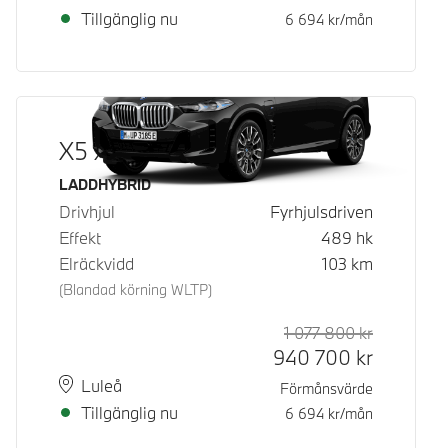
Tillgänglig nu
6 694
kr/mån
X5 xDrive50e
Bränsle
LADDHYBRID
Drivhjul
Fyrhjulsdriven
Effekt
489
hk
Elräckvidd
103
km
(Blandad körning WLTP)
1 077 800
kr
Rek. ord p
Kontantpri
940 700
kr
Plats
Leveranstid
Luleå
Förmånsvärde
Tillgänglig nu
6 694
kr/mån