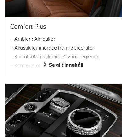
Comfort Plus
Ambient Air-paket
Akustik laminerade främre sidorutor
Klimatautomatik med 4-zons reglering
Se allt innehåll
Komfortstol fram, el. inställbar