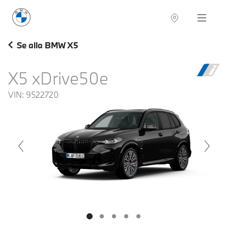
BMW Sverige
Navigation
Hitta återförsäljare
Se alla BMW X5
X5 xDrive50e
VIN:
9522720
voius
Next