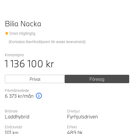
Bilia Nacka
Snart tillgänglig
(
Kontakta återförsäljaren för exakt leveranstid
)
Kontantpris
1 136 100
kr
Privat
Företag
Förmånsvärde
6 373
kr/mån
Förklaring
Bränsle
Drivhjul
Laddhybrid
Fyrhjulsdriven
Elräckvidd
Effekt
101
489
hk
km