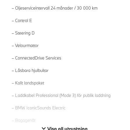
Oljeserviceintervall 24 månader / 30 000 km
Control E
Steering D
Velourmattor
ConnectedDrive Services
Låsbara hjulbultar
Läs mer
Kallt landspaket
Laddkabel Professional (Mode 3) för publik laddning
BMW IconicSounds Electric
Bagagenät
Visa all utrustning