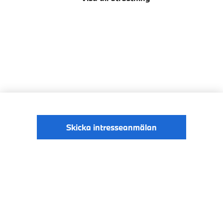
Skicka intresseanmälan
© BMW Sverige
Digital Services Act
Data Privacy
2026
Cookies