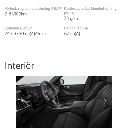
Förbrukning blandad körning
(WLTP)
Koldioxidutsläpp blandad körning
9,3
(WLTP)
l/100km
73
g/km
Stationär ljudnivå
Förbifartsbuller
74
/
3750
67
db(A)/1/min
db(A)
Interiör
Prevoius
Next