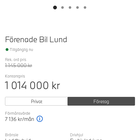
Förenade Bil Lund
Tillgänglig nu
Rek. ord pris
1 145 000
kr
Kontantpris
1 014 000
kr
Privat
Företag
Förmånsvärde
7 136
kr/mån
Förklaring
Bränsle
Drivhjul