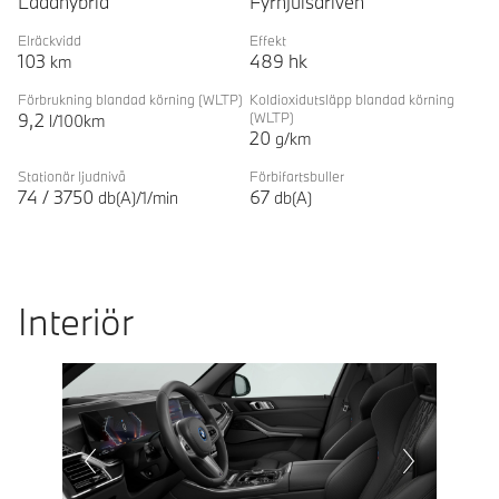
Laddhybrid
Fyrhjulsdriven
Elräckvidd
Effekt
103
489
hk
km
Förbrukning blandad körning
(WLTP)
Koldioxidutsläpp blandad körning
9,2
(WLTP)
l/100km
20
g/km
Stationär ljudnivå
Förbifartsbuller
74
/
3750
67
db(A)/1/min
db(A)
Interiör
Prevoius
Next