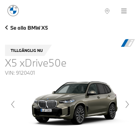
BMW Sverige
Navigation
Hitta återförsäljare
Se alla BMW X5
TILLGÄNGLIG NU
X5 xDrive50e
VIN:
9120401
voius
Next