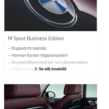
M Sport Business Edition
Eluppvärmt baksäte
Harman Kardon högtalarsystem
Dryckeshållare med kyl- och värmefunktion
Se allt innehåll
BMW M högglans Shadow Line