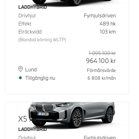
Bränsle
LADDHYBRID
Drivhjul
Fyrhjulsdriven
Effekt
489
hk
Elräckvidd
103
km
(Blandad körning WLTP)
1 095 100
kr
Rek. ord p
Kontantpri
964 100
kr
Plats
Leveranstid
Lund
Förmånsvärde
Tillgänglig nu
6 808
kr/mån
X5 xDrive50e
Bränsle
LADDHYBRID
Drivhjul
Fyrhjulsdriven