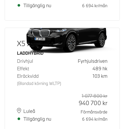
Tillgänglig nu
6 694
kr/mån
X5 xDrive50e
Bränsle
LADDHYBRID
Drivhjul
Fyrhjulsdriven
Effekt
489
hk
Elräckvidd
103
km
(Blandad körning WLTP)
1 077 800
kr
Rek. ord p
Kontantpri
940 700
kr
Plats
Leveranstid
Luleå
Förmånsvärde
Tillgänglig nu
6 694
kr/mån