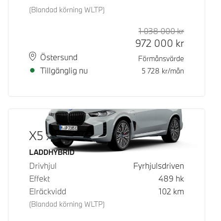
(Blandad körning WLTP)
1 038 000
kr
Rek. ord p
Kontantpri
972 000
kr
Plats
Leveranstid
Östersund
Förmånsvärde
Tillgänglig nu
5 728
kr/mån
X5 xDrive50e
Bränsle
LADDHYBRID
Drivhjul
Fyrhjulsdriven
Effekt
489
hk
Elräckvidd
102
km
(Blandad körning WLTP)