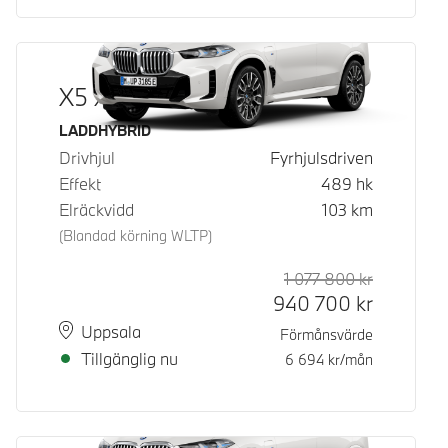
X5 xDrive50e
Bränsle
LADDHYBRID
Drivhjul
Fyrhjulsdriven
Effekt
489
hk
Elräckvidd
103
km
(Blandad körning WLTP)
1 077 800
kr
Rek. ord p
Kontantpri
940 700
kr
Plats
Leveranstid
Uppsala
Förmånsvärde
Tillgänglig nu
6 694
kr/mån