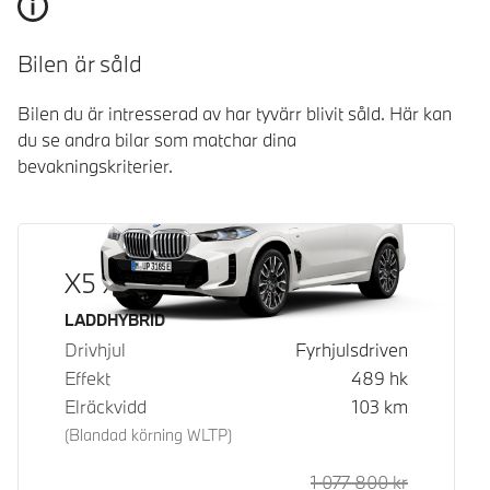
Bilen är såld
Bilen du är intresserad av har tyvärr blivit såld. Här kan
du se andra bilar som matchar dina
bevakningskriterier.
X5 xDrive50e
Bränsle
LADDHYBRID
Drivhjul
Fyrhjulsdriven
Effekt
489
hk
Elräckvidd
103
km
(Blandad körning WLTP)
1 077 800
kr
Rek. ord p
Kontantpri