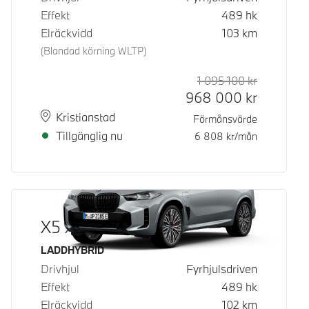
Effekt
489
hk
Elräckvidd
103
km
(Blandad körning WLTP)
1 095 100
kr
Rek. ord p
Kontantpri
968 000
kr
Plats
Leveranstid
Kristianstad
Förmånsvärde
Tillgänglig nu
6 808
kr/mån
X5 xDrive50e
Bränsle
LADDHYBRID
Drivhjul
Fyrhjulsdriven
Effekt
489
hk
Elräckvidd
102
km