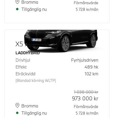
Plats
Leveranstid
Bromma
Förmånsvärde
Tillgänglig nu
5 728
kr/mån
X5 xDrive50e
Bränsle
LADDHYBRID
Drivhjul
Fyrhjulsdriven
Effekt
489
hk
Elräckvidd
102
km
(Blandad körning WLTP)
1 038 000
kr
Rek. ord p
Kontantpri
973 000
kr
Plats
Leveranstid
Bromma
Förmånsvärde
Tillgänglig nu
5 728
kr/mån