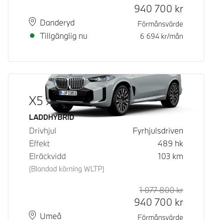
940 700
kr
Plats
Leveranstid
Danderyd
Förmånsvärde
Tillgänglig nu
6 694
kr/mån
X5 xDrive50e
Bränsle
LADDHYBRID
Drivhjul
Fyrhjulsdriven
Effekt
489
hk
Elräckvidd
103
km
(Blandad körning WLTP)
1 077 800
kr
Rek. ord p
Kontantpri
940 700
kr
Plats
Leveranstid
Umeå
Förmånsvärde