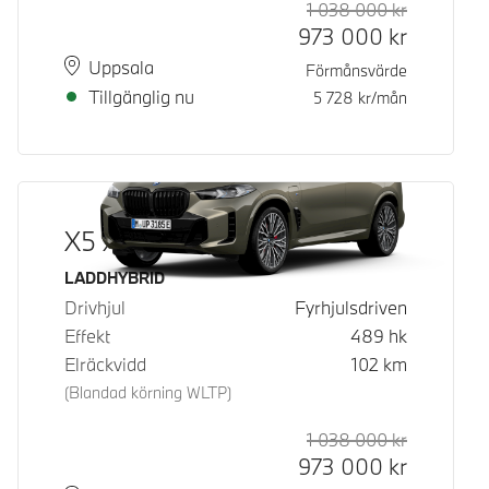
1 038 000
kr
Rek. ord p
Kontantpri
973 000
kr
Plats
Leveranstid
Uppsala
Förmånsvärde
Tillgänglig nu
5 728
kr/mån
X5 xDrive50e
Bränsle
LADDHYBRID
Drivhjul
Fyrhjulsdriven
Effekt
489
hk
Elräckvidd
102
km
(Blandad körning WLTP)
1 038 000
kr
Rek. ord p
Kontantpri
973 000
kr