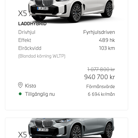
X5 xDrive50e
Bränsle
LADDHYBRID
Drivhjul
Fyrhjulsdriven
Effekt
489
hk
Elräckvidd
103
km
(Blandad körning WLTP)
1 077 800
kr
Rek. ord p
Kontantpri
940 700
kr
Plats
Leveranstid
Kista
Förmånsvärde
Tillgänglig nu
6 694
kr/mån
X5 xDrive50e