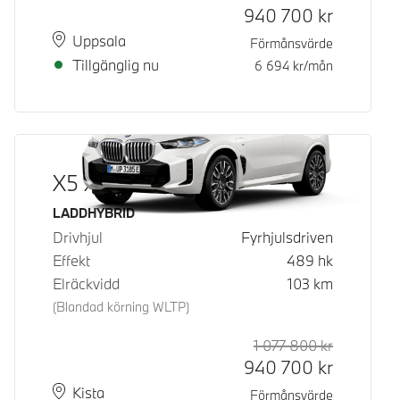
940 700
kr
Plats
Leveranstid
Uppsala
Förmånsvärde
Tillgänglig nu
6 694
kr/mån
X5 xDrive50e
Bränsle
LADDHYBRID
Drivhjul
Fyrhjulsdriven
Effekt
489
hk
Elräckvidd
103
km
(Blandad körning WLTP)
1 077 800
kr
Rek. ord p
Kontantpri
940 700
kr
Plats
Leveranstid
Kista
Förmånsvärde