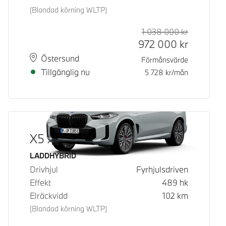
(Blandad körning WLTP)
1 038 000
kr
Rek. ord p
Kontantpri
972 000
kr
Plats
Leveranstid
Östersund
Förmånsvärde
Tillgänglig nu
5 728
kr/mån
X5 xDrive50e
Bränsle
LADDHYBRID
Drivhjul
Fyrhjulsdriven
Effekt
489
hk
Elräckvidd
102
km
(Blandad körning WLTP)