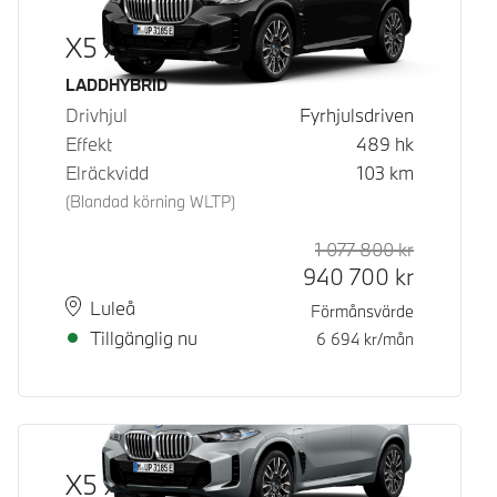
X5 xDrive50e
Bränsle
LADDHYBRID
Drivhjul
Fyrhjulsdriven
Effekt
489
hk
Elräckvidd
103
km
(Blandad körning WLTP)
1 077 800
kr
Rek. ord p
Kontantpri
940 700
kr
Plats
Leveranstid
Luleå
Förmånsvärde
Tillgänglig nu
6 694
kr/mån
X5 xDrive50e