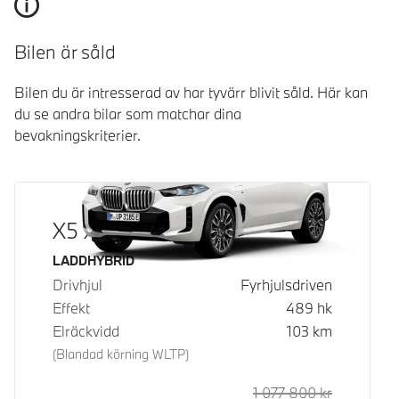
Bilen är såld
Bilen du är intresserad av har tyvärr blivit såld. Här kan
du se andra bilar som matchar dina
bevakningskriterier.
X5 xDrive50e
Bränsle
LADDHYBRID
Drivhjul
Fyrhjulsdriven
Effekt
489
hk
Elräckvidd
103
km
(Blandad körning WLTP)
1 077 800
kr
Rek. ord p
Kontantpri