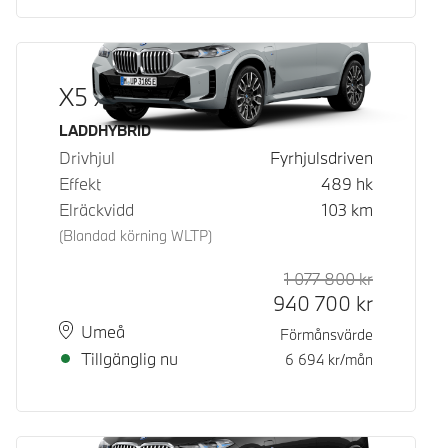
X5 xDrive50e
Bränsle
LADDHYBRID
Drivhjul
Fyrhjulsdriven
Effekt
489
hk
Elräckvidd
103
km
(Blandad körning WLTP)
1 077 800
kr
Rek. ord p
Kontantpri
940 700
kr
Plats
Leveranstid
Umeå
Förmånsvärde
Tillgänglig nu
6 694
kr/mån