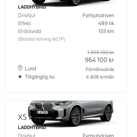
Bränsle
LADDHYBRID
Drivhjul
Fyrhjulsdriven
Effekt
489
hk
Elräckvidd
103
km
(Blandad körning WLTP)
1 095 100
kr
Rek. ord p
Kontantpri
964 100
kr
Plats
Leveranstid
Lund
Förmånsvärde
Tillgänglig nu
6 808
kr/mån
X5 xDrive50e
Bränsle
LADDHYBRID
Drivhjul
Fyrhjulsdriven