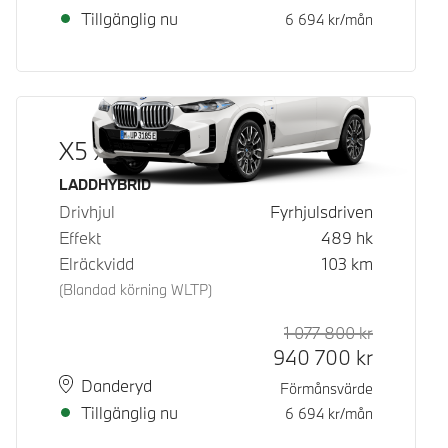
Tillgänglig nu
6 694
kr/mån
X5 xDrive50e
Bränsle
LADDHYBRID
Drivhjul
Fyrhjulsdriven
Effekt
489
hk
Elräckvidd
103
km
(Blandad körning WLTP)
1 077 800
kr
Rek. ord p
Kontantpri
940 700
kr
Plats
Leveranstid
Danderyd
Förmånsvärde
Tillgänglig nu
6 694
kr/mån