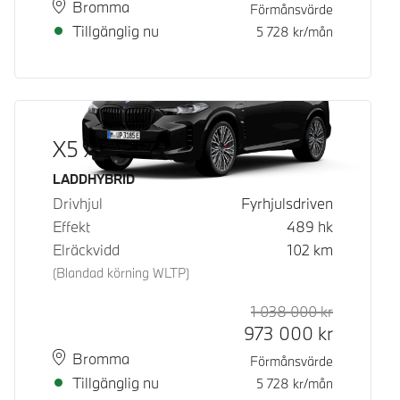
Plats
Leveranstid
Bromma
Förmånsvärde
Tillgänglig nu
5 728
kr/mån
X5 xDrive50e
Bränsle
LADDHYBRID
Drivhjul
Fyrhjulsdriven
Effekt
489
hk
Elräckvidd
102
km
(Blandad körning WLTP)
1 038 000
kr
Rek. ord p
Kontantpri
973 000
kr
Plats
Leveranstid
Bromma
Förmånsvärde
Tillgänglig nu
5 728
kr/mån