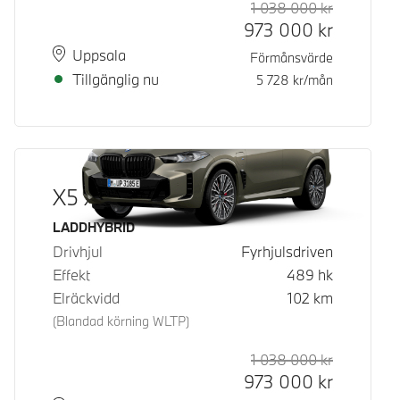
1 038 000
kr
Rek. ord p
Kontantpri
973 000
kr
Plats
Leveranstid
Uppsala
Förmånsvärde
Tillgänglig nu
5 728
kr/mån
X5 xDrive50e
Bränsle
LADDHYBRID
Drivhjul
Fyrhjulsdriven
Effekt
489
hk
Elräckvidd
102
km
(Blandad körning WLTP)
1 038 000
kr
Rek. ord p
Kontantpri
973 000
kr