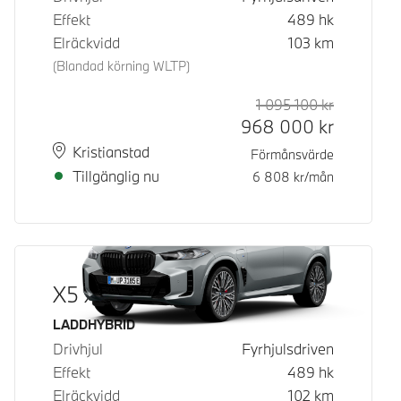
Effekt
489
hk
Elräckvidd
103
km
(Blandad körning WLTP)
1 095 100
kr
Rek. ord p
Kontantpri
968 000
kr
Plats
Leveranstid
Kristianstad
Förmånsvärde
Tillgänglig nu
6 808
kr/mån
X5 xDrive50e
Bränsle
LADDHYBRID
Drivhjul
Fyrhjulsdriven
Effekt
489
hk
Elräckvidd
102
km