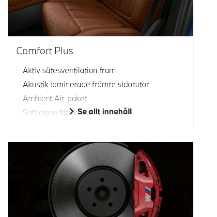
Comfort Plus
Aktiv sätesventilation fram
Akustik laminerade främre sidorutor
Ambient Air-paket
Se allt innehåll
Soft close för dörrar