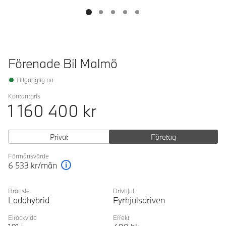
Förenade Bil Malmö
Tillgänglig nu
Kontantpris
1 160 400
kr
Privat
Företag
Förmånsvärde
6 533
kr/mån
Förklaring
Bränsle
Drivhjul
Laddhybrid
Fyrhjulsdriven
Elräckvidd
Effekt