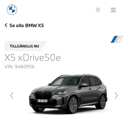
BMW Sverige
Navigation
Hitta återförsäljare
Se alla BMW X5
TILLGÄNGLIG NU
X5 xDrive50e
VIN:
9480956
voius
Next