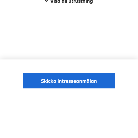
Visa all utrustning
Skicka intresseanmälan
© BMW Sverige
Digital Services Act
Data Privacy
2026
Cookies