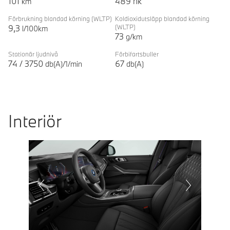
101
489
hk
km
Förbrukning blandad körning
(WLTP)
Koldioxidutsläpp blandad körning
9,3
(WLTP)
l/100km
73
g/km
Stationär ljudnivå
Förbifartsbuller
74
/
3750
67
db(A)/1/min
db(A)
Interiör
Prevoius
Next