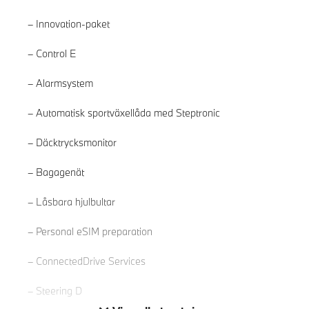
Innovation-paket
Control E
Alarmsystem
Automatisk sportväxellåda med Steptronic
Däcktrycksmonitor
Bagagenät
Läs mer
Låsbara hjulbultar
Personal eSIM preparation
ConnectedDrive Services
Steering D