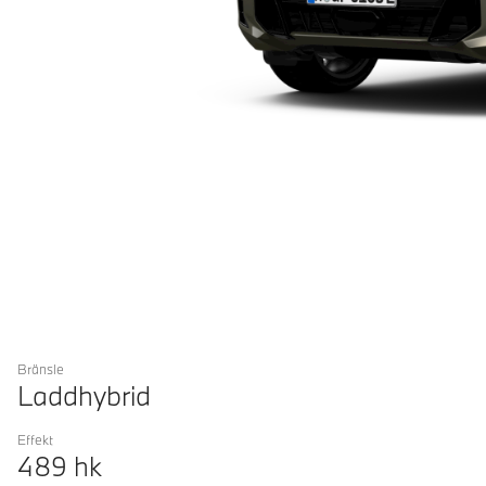
Bränsle
Laddhybrid
Effekt
489
hk