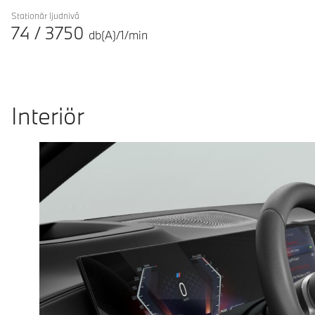
Stationär ljudnivå
74
/
3750
db(A)/1/min
Interiör