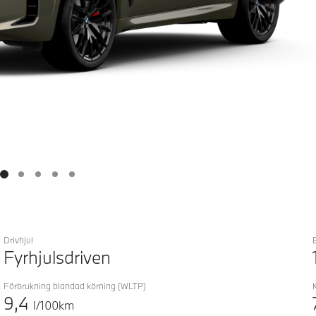
Drivhjul
Fyrhjulsdriven
Förbrukning blandad körning
(WLTP)
9,4
l/100km