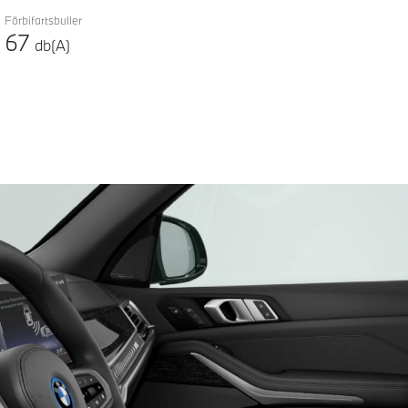
Förbifartsbuller
67
db(A)