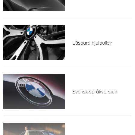
Låsbara hjulbultar
Svensk språkversion