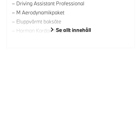
Driving Assistant Professional
M Aerodynamikpaket
Eluppvärmt baksäte
Se allt innehåll
Harman Kardon högtalarsystem