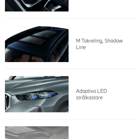
M Takreling, Shadow
Line
Adaptiva LED
strålkastare
Läs mer