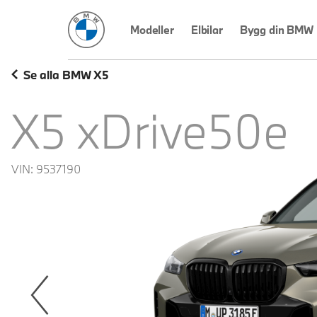
BMW Sverige
Modeller
Elbilar
Bygg din BMW
Se alla BMW X5
X5 xDrive50e
VIN:
9537190
revoius