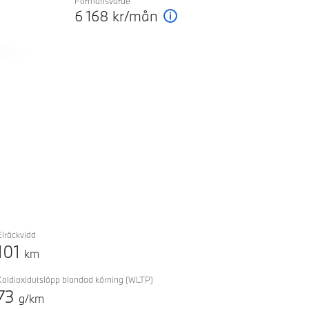
Förmånsvärde
Next
6 168
kr/mån
Förklaring
Elräckvidd
101
km
Koldioxidutsläpp blandad körning
(WLTP)
73
g/km