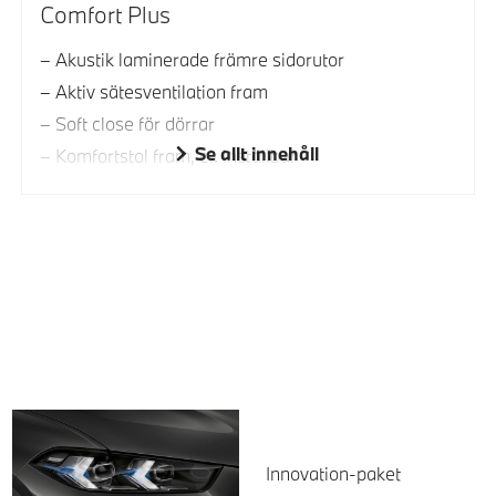
Comfort Plus
Akustik laminerade främre sidorutor
Aktiv sätesventilation fram
Soft close för dörrar
Se allt innehåll
Komfortstol fram, el. inställbar
Innovation-paket