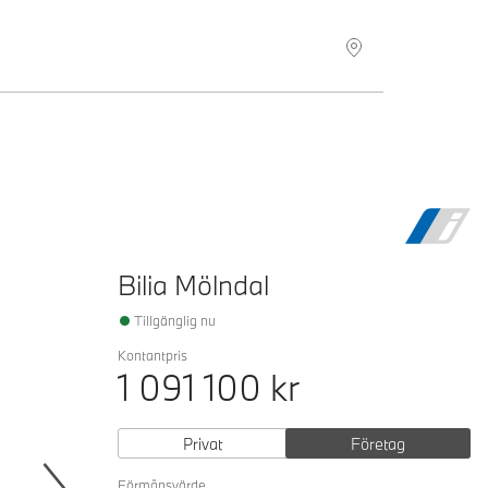
Hitta återförsäljare
Bilia Mölndal
Tillgänglig nu
Kontantpris
1 091 100
kr
Privat
Företag
Förmånsvärde