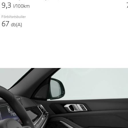
9,3
l/100km
Förbifartsbuller
67
db(A)