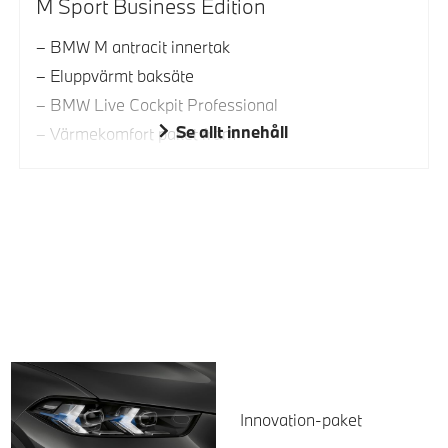
M Sport Business Edition
BMW M antracit innertak
Eluppvärmt baksäte
BMW Live Cockpit Professional
Se allt innehåll
Värmekomfort paket fram
Innovation-paket