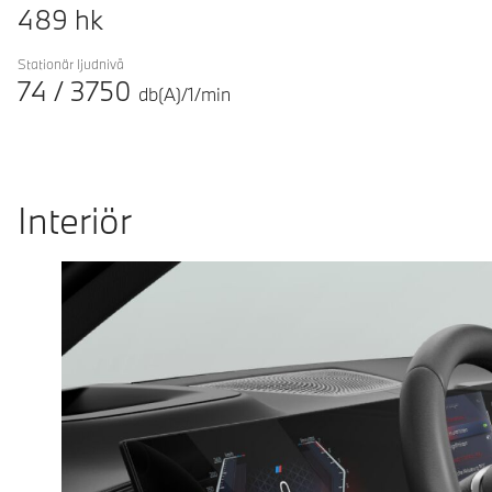
489
hk
Stationär ljudnivå
74
/
3750
db(A)/1/min
Interiör