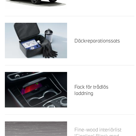
Däckreparationssats
Fack för trådlös
laddning
Läs mer
Fine-wood interiörlist
'Fineline' Black med