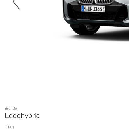
Bränsle
Laddhybrid
Effekt