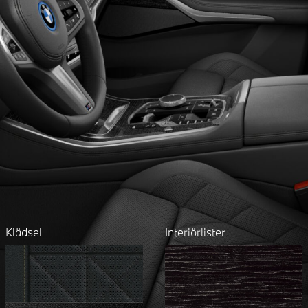
Klädsel
Interiörlister