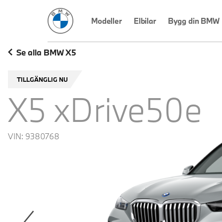
BMW Sverige
Modeller
Elbilar
Bygg din BMW
Se alla BMW X5
TILLGÄNGLIG NU
X5 xDrive50e
VIN:
9380768
revoius