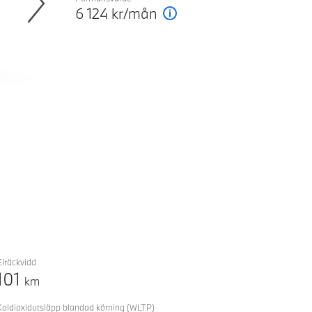
6 124
kr/mån
Förklaring
Next
Elräckvidd
101
km
Koldioxidutsläpp blandad körning
(WLTP)