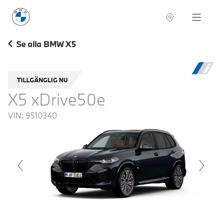
BMW Sverige
Navigation
Hitta återförsäljare
Se alla BMW X5
TILLGÄNGLIG NU
X5 xDrive50e
VIN:
9510340
voius
Next