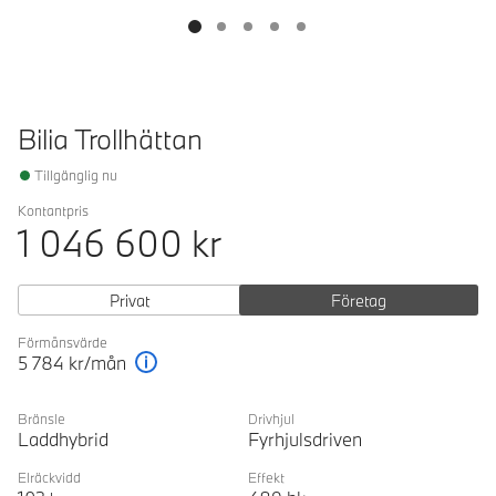
Bilia Trollhättan
Tillgänglig nu
Kontantpris
1 046 600
kr
Privat
Företag
Förmånsvärde
5 784
kr/mån
Förklaring
Bränsle
Drivhjul
Laddhybrid
Fyrhjulsdriven
Elräckvidd
Effekt