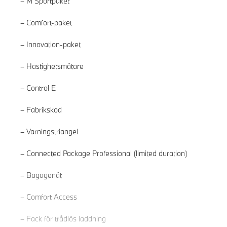
M Sportpaket
Comfort-paket
Innovation-paket
Hastighetsmätare
Control E
Fabrikskod
Varningstriangel
Connected Package Professional (limited duration)
Läs mer
Bagagenät
Comfort Access
Fack för trådlös laddning