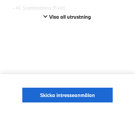
AC Snabbladdning (11 kW)
Visa all utrustning
Skicka intresseanmälan
© BMW Sverige
Digital Services Act
Data Privacy