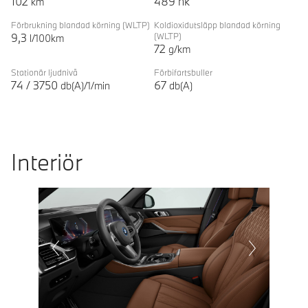
102
489
hk
km
Förbrukning blandad körning
(WLTP)
Koldioxidutsläpp blandad körning
9,3
(WLTP)
l/100km
72
g/km
Stationär ljudnivå
Förbifartsbuller
74
/
3750
67
db(A)/1/min
db(A)
Interiör
Prevoius
Next