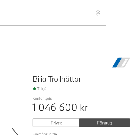
Hitta återförsäljare
Bilia Trollhättan
Tillgänglig nu
Kontantpris
1 046 600
kr
Privat
Företag
Förmånsvärde