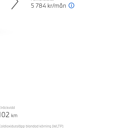
5 784
kr/mån
Förklaring
Next
Elräckvidd
102
km
Koldioxidutsläpp blandad körning
(WLTP)