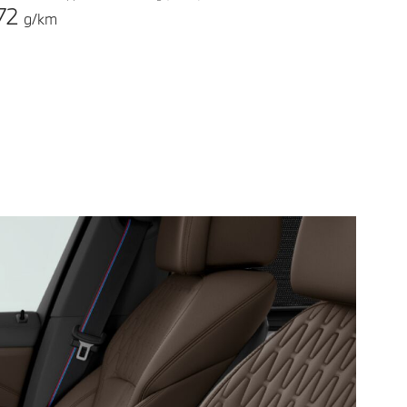
72
g/km