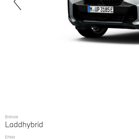
Bränsle
Laddhybrid
Effekt