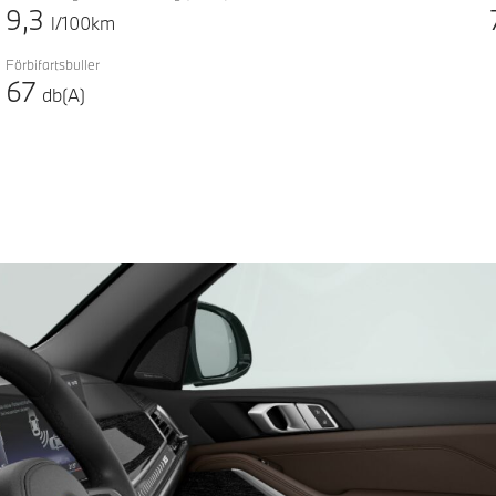
9,3
l/100km
Förbifartsbuller
67
db(A)