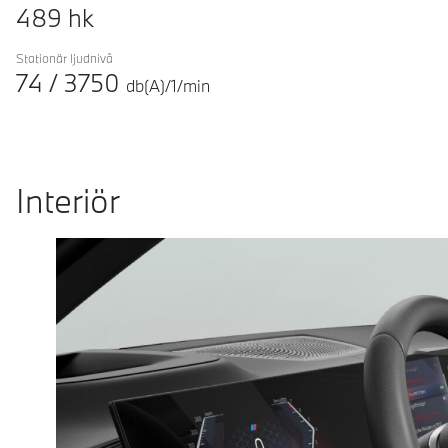
489
hk
Stationär ljudnivå
74
/
3750
db(A)/1/min
Interiör