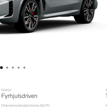
Drivhjul
Fyrhjulsdriven
Förbrukning blandad körning
(WLTP)