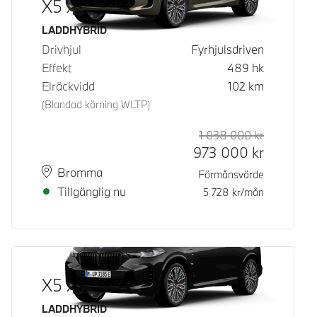
X5 xDrive50e
Bränsle
LADDHYBRID
Drivhjul
Fyrhjulsdriven
Effekt
489
hk
Elräckvidd
102
km
(Blandad körning WLTP)
1 038 000
kr
Rek. ord p
Kontantpri
973 000
kr
Plats
Leveranstid
Bromma
Förmånsvärde
Tillgänglig nu
5 728
kr/mån
X5 xDrive50e
Bränsle
LADDHYBRID