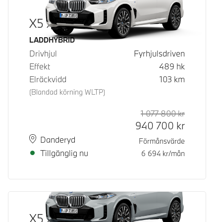
X5 xDrive50e
Bränsle
LADDHYBRID
Drivhjul
Fyrhjulsdriven
Effekt
489
hk
Elräckvidd
103
km
(Blandad körning WLTP)
1 077 800
kr
Rek. ord p
Kontantpri
940 700
kr
Plats
Leveranstid
Danderyd
Förmånsvärde
Tillgänglig nu
6 694
kr/mån
X5 xDrive50e