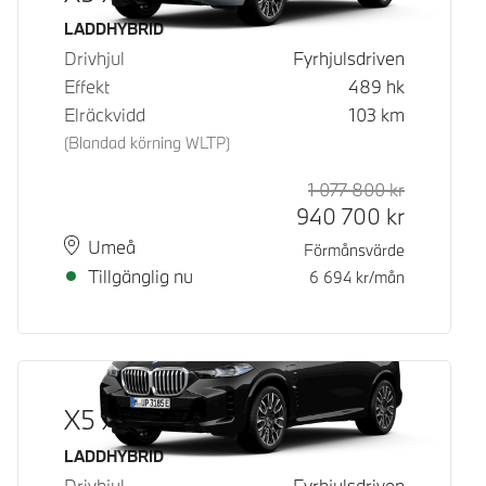
Bränsle
LADDHYBRID
Drivhjul
Fyrhjulsdriven
Effekt
489
hk
Elräckvidd
103
km
(Blandad körning WLTP)
1 077 800
kr
Rek. ord p
Kontantpri
940 700
kr
Plats
Leveranstid
Umeå
Förmånsvärde
Tillgänglig nu
6 694
kr/mån
X5 xDrive50e
Bränsle
LADDHYBRID
Drivhjul
Fyrhjulsdriven