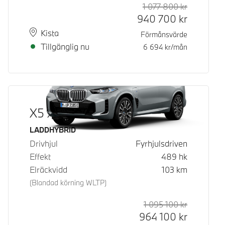
1 077 800
kr
Rek. ord p
Kontantpri
940 700
kr
Plats
Leveranstid
Kista
Förmånsvärde
Tillgänglig nu
6 694
kr/mån
X5 xDrive50e
Bränsle
LADDHYBRID
Drivhjul
Fyrhjulsdriven
Effekt
489
hk
Elräckvidd
103
km
(Blandad körning WLTP)
1 095 100
kr
Rek. ord p
Kontantpri
964 100
kr