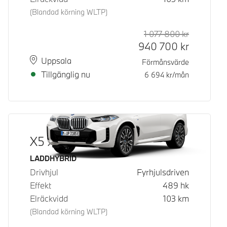
(Blandad körning WLTP)
1 077 800
kr
Rek. ord p
Kontantpri
940 700
kr
Plats
Leveranstid
Uppsala
Förmånsvärde
Tillgänglig nu
6 694
kr/mån
X5 xDrive50e
Bränsle
LADDHYBRID
Drivhjul
Fyrhjulsdriven
Effekt
489
hk
Elräckvidd
103
km
(Blandad körning WLTP)