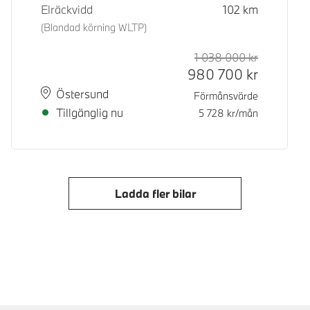
Elräckvidd
102
km
(Blandad körning WLTP)
1 038 000
kr
Rek. ord p
Kontantpri
980 700
kr
Plats
Leveranstid
Östersund
Förmånsvärde
Tillgänglig nu
5 728
kr/mån
Ladda fler bilar