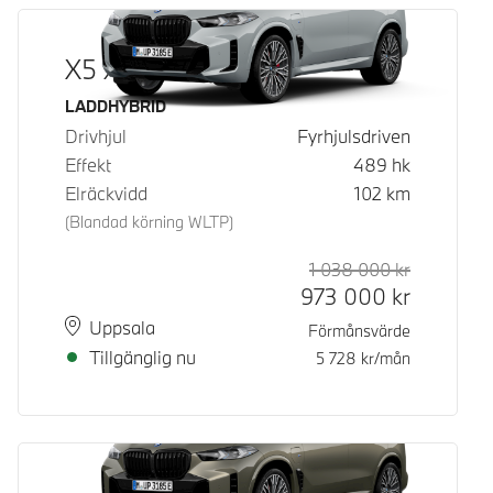
X5 xDrive50e
Bränsle
LADDHYBRID
Drivhjul
Fyrhjulsdriven
Effekt
489
hk
Elräckvidd
102
km
(Blandad körning WLTP)
1 038 000
kr
Rek. ord p
Kontantpri
973 000
kr
Plats
Leveranstid
Uppsala
Förmånsvärde
Tillgänglig nu
5 728
kr/mån