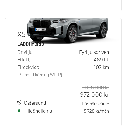
X5 xDrive50e
Bränsle
LADDHYBRID
Drivhjul
Fyrhjulsdriven
Effekt
489
hk
Elräckvidd
102
km
(Blandad körning WLTP)
1 038 000
kr
Rek. ord p
Kontantpri
972 000
kr
Plats
Leveranstid
Östersund
Förmånsvärde
Tillgänglig nu
5 728
kr/mån