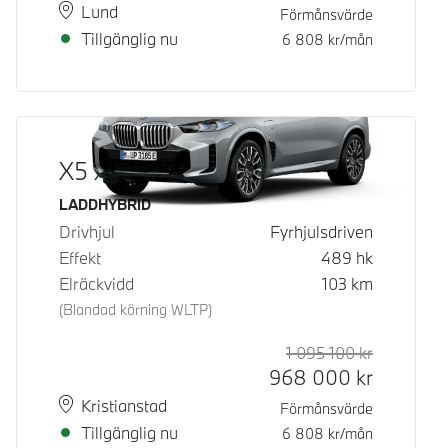
Plats
Leveranstid
Lund
Förmånsvärde
Tillgänglig nu
6 808
kr/mån
X5 xDrive50e
Bränsle
LADDHYBRID
Drivhjul
Fyrhjulsdriven
Effekt
489
hk
Elräckvidd
103
km
(Blandad körning WLTP)
1 095 100
kr
Rek. ord p
Kontantpri
968 000
kr
Plats
Leveranstid
Kristianstad
Förmånsvärde
Tillgänglig nu
6 808
kr/mån