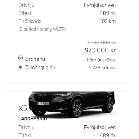
Drivhjul
Fyrhjulsdriven
Effekt
489
hk
Elräckvidd
102
km
(Blandad körning WLTP)
1 038 000
kr
Rek. ord p
Kontantpri
973 000
kr
Plats
Leveranstid
Bromma
Förmånsvärde
Tillgänglig nu
5 728
kr/mån
X5 xDrive50e
Bränsle
LADDHYBRID
Drivhjul
Fyrhjulsdriven
Effekt
489
hk