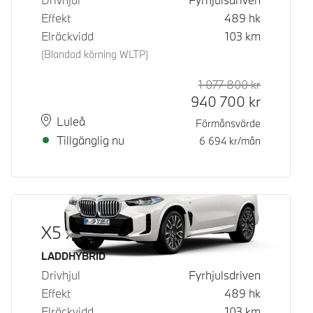
Effekt
489
hk
Elräckvidd
103
km
(Blandad körning WLTP)
1 077 800
kr
Rek. ord p
Kontantpri
940 700
kr
Plats
Leveranstid
Luleå
Förmånsvärde
Tillgänglig nu
6 694
kr/mån
X5 xDrive50e
Bränsle
LADDHYBRID
Drivhjul
Fyrhjulsdriven
Effekt
489
hk
Elräckvidd
103
km