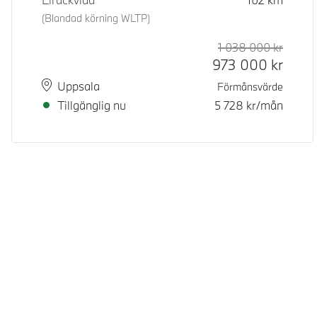
(Blandad körning WLTP)
1 038 000
kr
Rek. or
Kontan
973 000
kr
Plats
Leveranstid
Uppsala
Förmånsvärde
Tillgänglig nu
5 728
kr/mån
© BMW Sverige 2026