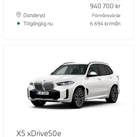
940 700
kr
Plats
Leveranstid
Danderyd
Förmånsvärde
Tillgänglig nu
6 694
kr/mån
X5 xDrive50e