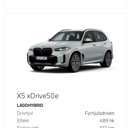
X5 xDrive50e
Bränsle
LADDHYBRID
Drivhjul
Fyrhjulsdriven
Effekt
489
hk
Elräckvidd
102
km