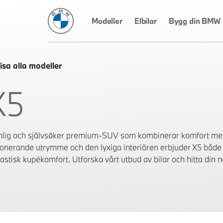
BMW Sverige
Modeller
Elbilar
Bygg din BMW
isa alla modeller
X5
lig och självsäker premium-SUV som kombinerar komfort med
onerande utrymme och den lyxiga interiören erbjuder X5 både 
astisk kupékomfort. Utforska vårt utbud av bilar och hitta din n