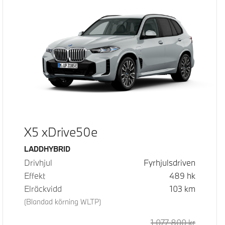
X5 xDrive50e
Bränsle
LADDHYBRID
Drivhjul
Fyrhjulsdriven
Effekt
489
hk
Elräckvidd
103
km
(Blandad körning WLTP)
d pris
pris
1 077 800
kr
Rek. ord
Kontant