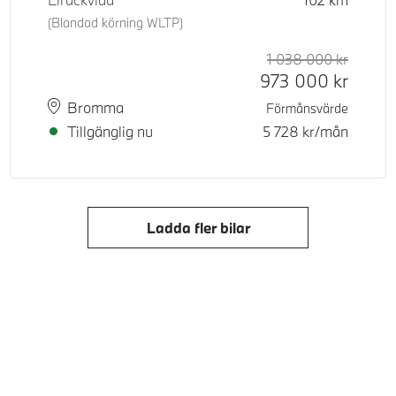
(Blandad körning WLTP)
d pris
tpris
1 038 000
kr
Rek. or
Kontant
973 000
kr
Plats
Leveranstid
Bromma
Förmånsvärde
Tillgänglig nu
5 728
kr/mån
Ladda fler bilar