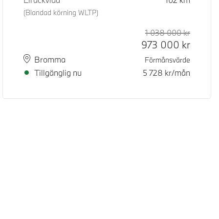
(Blandad körning WLTP)
d pris
pris
1 038 000
kr
Rek. ord
Kontant
973 000
kr
Plats
Leveranstid
Bromma
Förmånsvärde
Tillgänglig nu
5 728
kr/mån
Digital Services Act
Data Privacy
Cookies