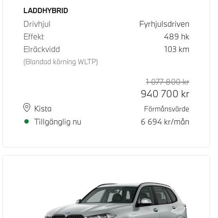
Bränsle
LADDHYBRID
Drivhjul
Fyrhjulsdriven
Effekt
489
hk
Elräckvidd
103
km
(Blandad körning WLTP)
d pris
pris
1 077 800
kr
Rek. ord
Kontant
940 700
kr
Plats
Leveranstid
Kista
Förmånsvärde
Tillgänglig nu
6 694
kr/mån