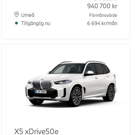
940 700
kr
Plats
Leveranstid
Umeå
Förmånsvärde
Tillgänglig nu
6 694
kr/mån
X5 xDrive50e