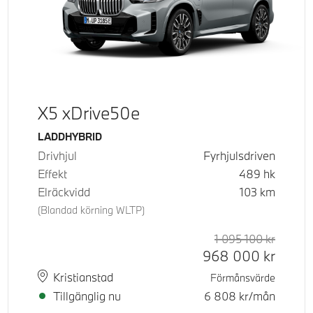
X5 xDrive50e
Bränsle
LADDHYBRID
Drivhjul
Fyrhjulsdriven
Effekt
489
hk
Elräckvidd
103
km
(Blandad körning WLTP)
d pris
tpris
1 095 100
kr
Rek. or
Kontant
968 000
kr
Plats
Leveranstid
Kristianstad
Förmånsvärde
Tillgänglig nu
6 808
kr/mån