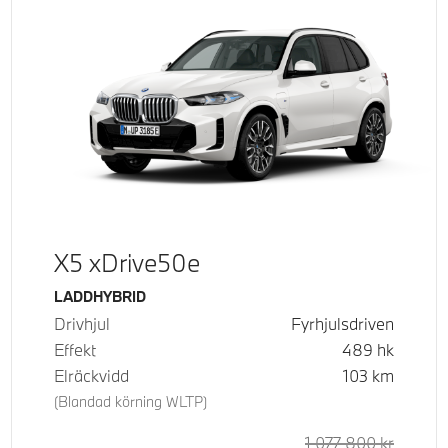
X5 xDrive50e
Bränsle
LADDHYBRID
Drivhjul
Fyrhjulsdriven
Effekt
489
hk
Elräckvidd
103
km
(Blandad körning WLTP)
1 077 800
kr
Rek. or
Kontant