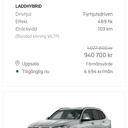
Bränsle
LADDHYBRID
Drivhjul
Fyrhjulsdriven
Effekt
489
hk
Elräckvidd
103
km
(Blandad körning WLTP)
d pris
tpris
1 077 800
kr
Rek. or
Kontant
940 700
kr
Plats
Leveranstid
Uppsala
Förmånsvärde
Tillgänglig nu
6 694
kr/mån