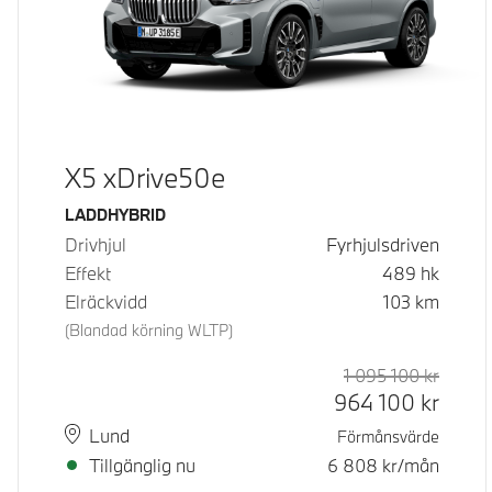
X5 xDrive50e
Bränsle
LADDHYBRID
Drivhjul
Fyrhjulsdriven
Effekt
489
hk
Elräckvidd
103
km
(Blandad körning WLTP)
1 095 100
kr
Rek. or
Kontan
964 100
kr
Plats
Leveranstid
Lund
Förmånsvärde
Tillgänglig nu
6 808
kr/mån