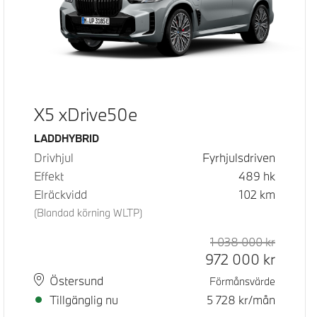
X5 xDrive50e
Bränsle
LADDHYBRID
Drivhjul
Fyrhjulsdriven
Effekt
489
hk
Elräckvidd
102
km
(Blandad körning WLTP)
d pris
pris
1 038 000
kr
Rek. ord
Kontant
972 000
kr
Plats
Leveranstid
Östersund
Förmånsvärde
Tillgänglig nu
5 728
kr/mån