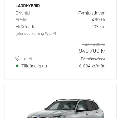
Bränsle
LADDHYBRID
Drivhjul
Fyrhjulsdriven
Effekt
489
hk
Elräckvidd
103
km
(Blandad körning WLTP)
1 077 800
kr
Rek. or
Kontan
940 700
kr
Plats
Leveranstid
Luleå
Förmånsvärde
Tillgänglig nu
6 694
kr/mån