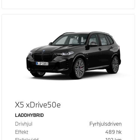
X5 xDrive50e
Bränsle
LADDHYBRID
Drivhjul
Fyrhjulsdriven
Effekt
489
hk
Elräckvidd
102
km