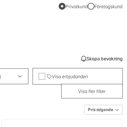
Privatkund
Företagskund
Skapa bevakning
)
Visa erbjudanden
Visa fler filter
Pris stigande