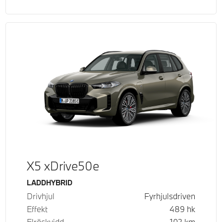
X5 xDrive50e
Bränsle
LADDHYBRID
Drivhjul
Fyrhjulsdriven
Effekt
489
hk
Elräckvidd
102
km