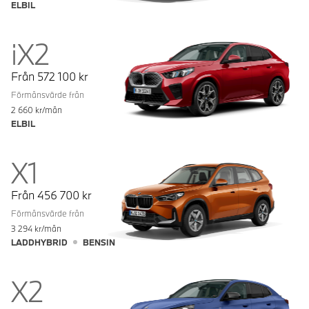
ELBIL
iX2
Från
572 100
kr
Förmånsvärde från
2 660
kr/mån
ELBIL
X1
Från
456 700
kr
Förmånsvärde från
3 294
kr/mån
LADDHYBRID
BENSIN
X2