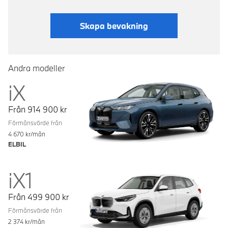
Läs mer
Skapa bevakning
Andra modeller
iX
Från
914 900
kr
Förmånsvärde från
4 670
kr/mån
ELBIL
iX1
Från
499 900
kr
Förmånsvärde från
2 374
kr/mån