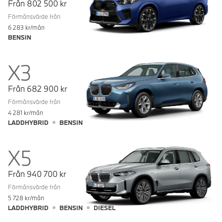
Från
802 500
kr
Förmånsvärde från
6 283
kr/mån
BENSIN
X3
Från
682 900
kr
Förmånsvärde från
4 281
kr/mån
LADDHYBRID
BENSIN
X5
Från
940 700
kr
Förmånsvärde från
5 728
kr/mån
LADDHYBRID
BENSIN
DIESEL