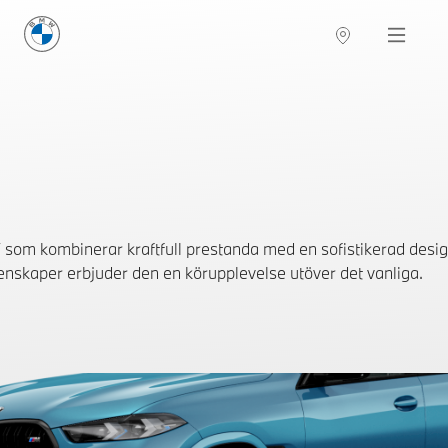
BMW Sverige
Navigation
Hitta återförsäljare
m kombinerar kraftfull prestanda med en sofistikerad design
nskaper erbjuder den en körupplevelse utöver det vanliga.