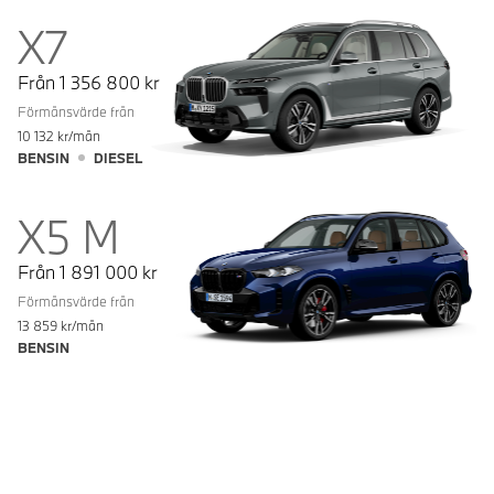
X7
Från
1 356 800
kr
Förmånsvärde från
10 132
kr/mån
BENSIN
DIESEL
X5 M
Från
1 891 000
kr
Förmånsvärde från
13 859
kr/mån
BENSIN