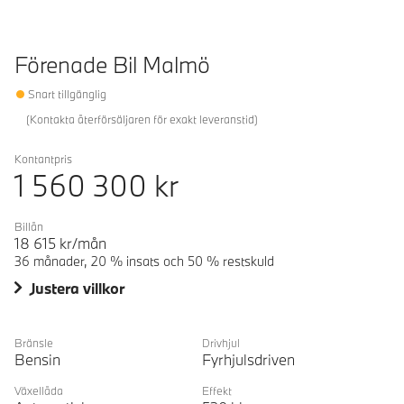
Förenade Bil Malmö
Snart tillgänglig
(
Kontakta återförsäljaren för exakt leveranstid
)
Kontantpris
1 560 300
kr
Billån
18 615
kr/mån
36 månader, 20 % insats och 50 % restskuld
Justera villkor
Bränsle
Drivhjul
Bensin
Fyrhjulsdriven
Växellåda
Effekt