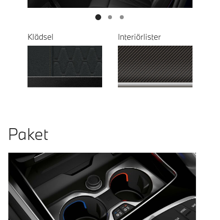
Klädsel
Interiörlister
Paket