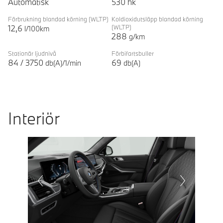
Automatisk
530
hk
Förbrukning blandad körning
(WLTP)
Koldioxidutsläpp blandad körning
12,6
(WLTP)
l/100km
288
g/km
Stationär ljudnivå
Förbifartsbuller
84
/
3750
69
db(A)/1/min
db(A)
Interiör
Prevoius
Next