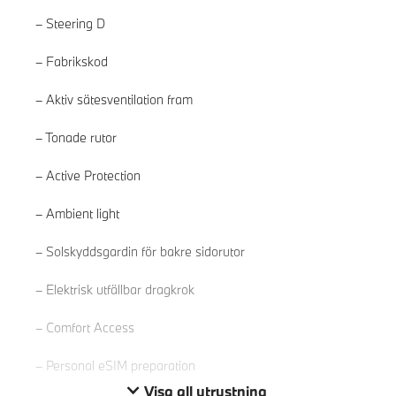
Steering D
Fabrikskod
Aktiv sätesventilation fram
Tonade rutor
Active Protection
Ambient light
Läs mer
Solskyddsgardin för bakre sidorutor
Elektrisk utfällbar dragkrok
Comfort Access
Personal eSIM preparation
Visa all utrustning