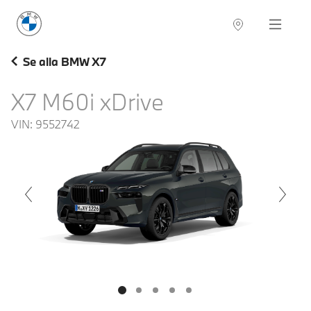
BMW Sverige
Navigation
Hitta återförsäljare
Se alla BMW X7
X7 M60i xDrive
VIN:
9552742
voius
Next