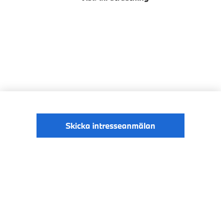
Skicka intresseanmälan
© BMW Sverige
Digital Services Act
Data Privacy
2026
Cookies