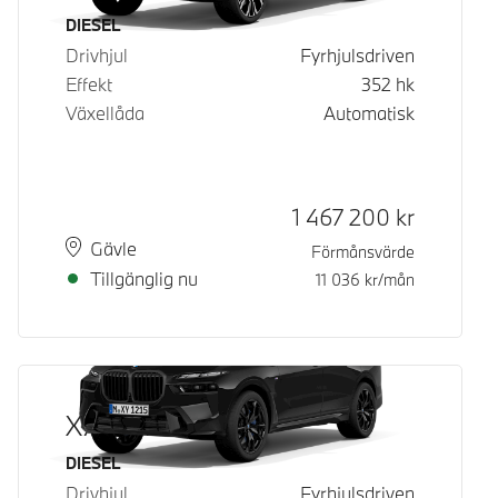
Bränsle
DIESEL
Drivhjul
Fyrhjulsdriven
Effekt
352
hk
Växellåda
Automatisk
Kontantpris
1 467 200
kr
Plats
Leveranstid
Gävle
Förmånsvärde
Tillgänglig nu
11 036
kr/mån
X7 xDrive40d
Bränsle
DIESEL
Drivhjul
Fyrhjulsdriven