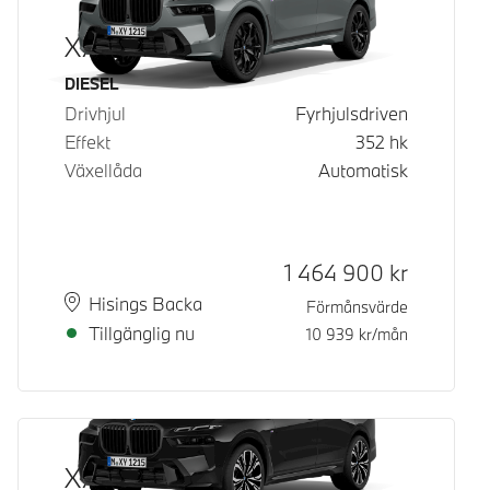
X7 xDrive40d
Bränsle
DIESEL
Drivhjul
Fyrhjulsdriven
Effekt
352
hk
Växellåda
Automatisk
Kontantpris
1 464 900
kr
Plats
Leveranstid
Hisings Backa
Förmånsvärde
Tillgänglig nu
10 939
kr/mån
X7 xDrive40d