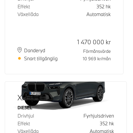
Effekt
352
hk
Växellåda
Automatisk
Kontantpris
1 470 000
kr
Plats
Leveranstid
Danderyd
Förmånsvärde
Snart tillgänglig
10 969
kr/mån
X7 xDrive40d
Bränsle
DIESEL
Drivhjul
Fyrhjulsdriven
Effekt
352
hk
Växellåda
Automatisk