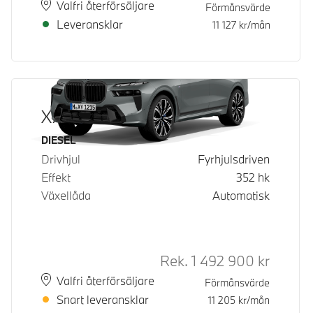
Plats
Leveranstid
Valfri återförsäljare
Förmånsvärde
Leveransklar
11 127
kr/mån
X7 xDrive40d
Bränsle
DIESEL
Drivhjul
Fyrhjulsdriven
Effekt
352
hk
Växellåda
Automatisk
Rek.
1 492 900
kr
Rek. ord 
Plats
Leveranstid
Valfri återförsäljare
Förmånsvärde
Snart leveransklar
11 205
kr/mån