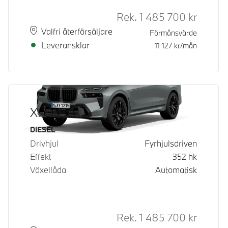
Rek.
1 485 700
kr
Rek. ord
Plats
Leveranstid
Valfri återförsäljare
Förmånsvärde
Leveransklar
11 127
kr/mån
X7 xDrive40d
Bränsle
DIESEL
Drivhjul
Fyrhjulsdriven
Effekt
352
hk
Växellåda
Automatisk
Rek.
1 485 700
kr
Rek. ord