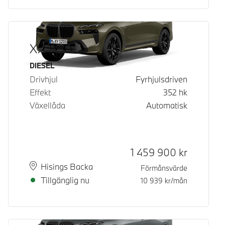
X7 xDrive40d
Bränsle
DIESEL
Drivhjul
Fyrhjulsdriven
Effekt
352
hk
Växellåda
Automatisk
Kontantpris
1 459 900
kr
Plats
Leveranstid
Hisings Backa
Förmånsvärde
Tillgänglig nu
10 939
kr/mån