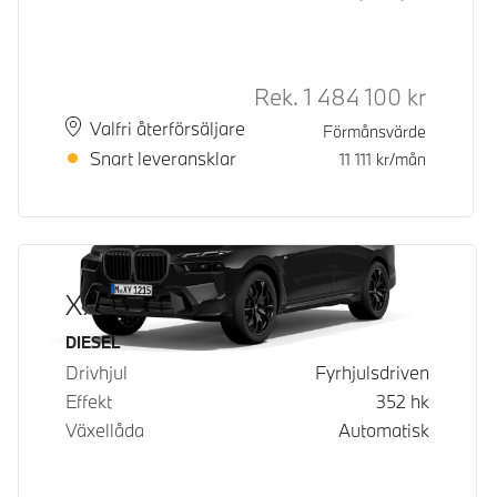
Rek.
1 484 100
kr
Rek. ord 
Plats
Leveranstid
Valfri återförsäljare
Förmånsvärde
Snart leveransklar
11 111
kr/mån
X7 xDrive40d
Bränsle
DIESEL
Drivhjul
Fyrhjulsdriven
Effekt
352
hk
Växellåda
Automatisk