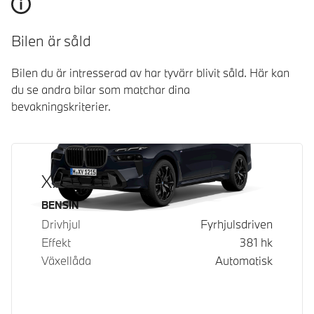
Bilen är såld
Bilen du är intresserad av har tyvärr blivit såld. Här kan
du se andra bilar som matchar dina
bevakningskriterier.
X7 xDrive40i
Bränsle
BENSIN
Drivhjul
Fyrhjulsdriven
Effekt
381
hk
Växellåda
Automatisk