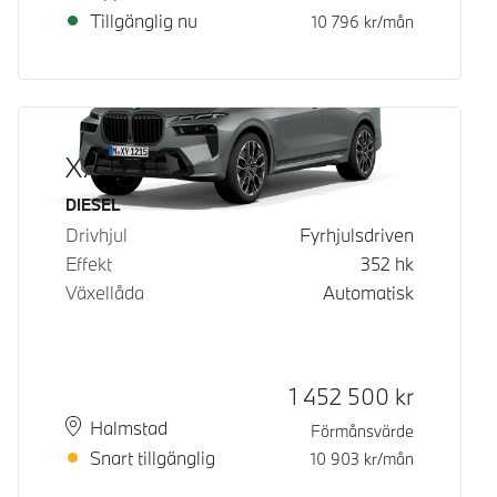
Tillgänglig nu
10 796
kr/mån
X7 xDrive40d
Bränsle
DIESEL
Drivhjul
Fyrhjulsdriven
Effekt
352
hk
Växellåda
Automatisk
Kontantpris
1 452 500
kr
Plats
Leveranstid
Halmstad
Förmånsvärde
Snart tillgänglig
10 903
kr/mån