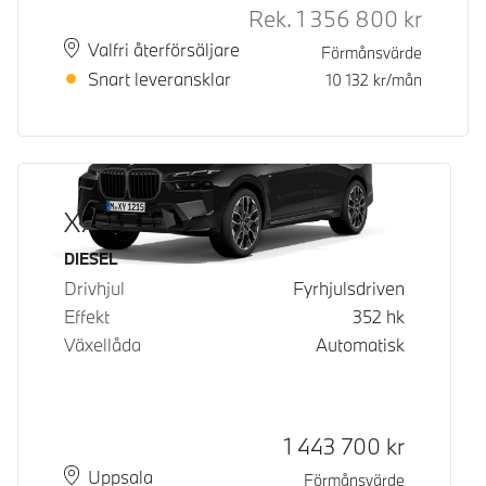
Rek.
1 356 800
kr
Rek. ord
Plats
Leveranstid
Valfri återförsäljare
Förmånsvärde
Snart leveransklar
10 132
kr/mån
X7 xDrive40d
Bränsle
DIESEL
Drivhjul
Fyrhjulsdriven
Effekt
352
hk
Växellåda
Automatisk
Kontantpris
1 443 700
kr
Plats
Leveranstid
Uppsala
Förmånsvärde