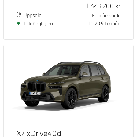
d pris
Kontantpris
1 443 700
kr
Plats
Leveranstid
Uppsala
Förmånsvärde
Tillgänglig nu
10 796
kr/mån
X7 xDrive40d