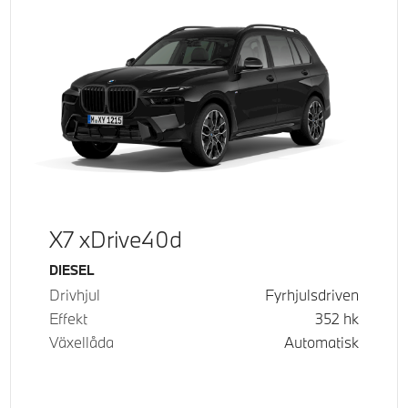
X7 xDrive40d
Bränsle
DIESEL
Drivhjul
Fyrhjulsdriven
Effekt
352
hk
Växellåda
Automatisk