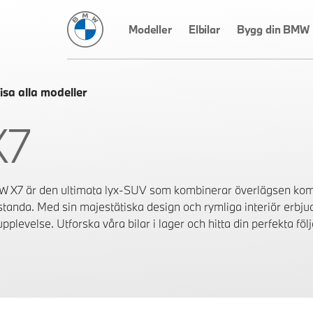
BMW Sverige
Modeller
Elbilar
Bygg din BMW
isa alla modeller
X7
 X7 är den ultimata lyx-SUV som kombinerar överlägsen ko
standa. Med sin majestätiska design och rymliga interiör erbju
pplevelse. Utforska våra bilar i lager och hitta din perfekta föl