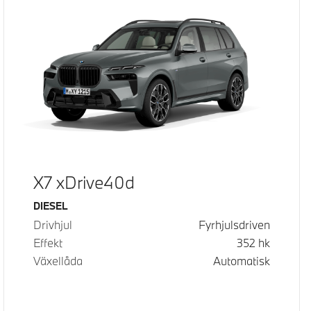
X7 xDrive40d
Bränsle
DIESEL
Drivhjul
Fyrhjulsdriven
Effekt
352
hk
Växellåda
Automatisk