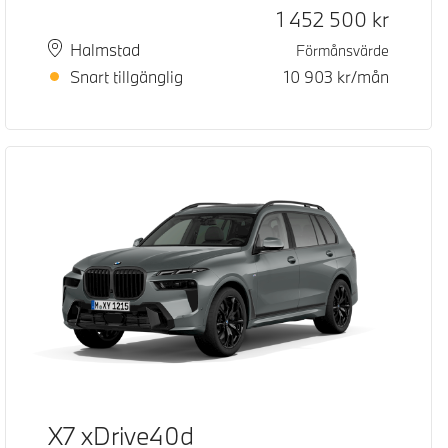
Kontantpris
1 452 500
kr
Plats
Leveranstid
Halmstad
Förmånsvärde
Snart tillgänglig
10 903
kr/mån
X7 xDrive40d