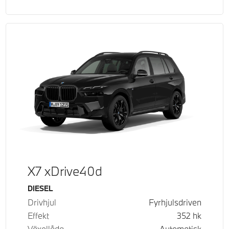
X7 xDrive40d
Bränsle
DIESEL
Drivhjul
Fyrhjulsdriven
Effekt
352
hk
Växellåda
Automatisk