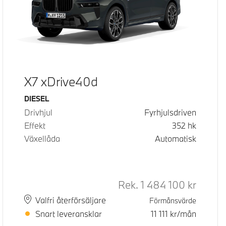
X7 xDrive40d
Bränsle
DIESEL
Drivhjul
Fyrhjulsdriven
Effekt
352
hk
Växellåda
Automatisk
Rek.
1 484 100
kr
Rek. ord
Plats
Leveranstid
Valfri återförsäljare
Förmånsvärde
Snart leveransklar
11 111
kr/mån