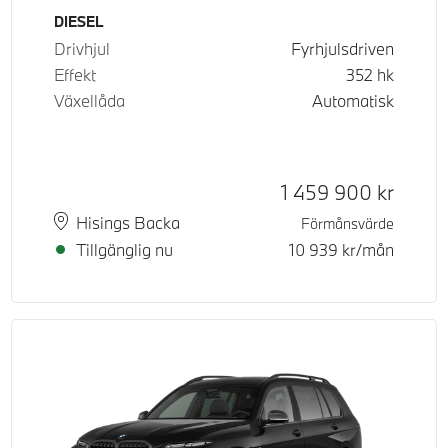
Bränsle
DIESEL
Drivhjul
Fyrhjulsdriven
Effekt
352
hk
Växellåda
Automatisk
Kontantpris
1 459 900
kr
Plats
Leveranstid
Hisings Backa
Förmånsvärde
Tillgänglig nu
10 939
kr/mån