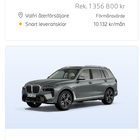
Rek.
1 356 800
kr
Rek. or
Plats
Leveranstid
Valfri återförsäljare
Förmånsvärde
Snart leveransklar
10 132
kr/mån