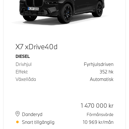
X7 xDrive40d
Bränsle
DIESEL
Drivhjul
Fyrhjulsdriven
Effekt
352
hk
Växellåda
Automatisk
Kontantpris
1 470 000
kr
Plats
Leveranstid
Danderyd
Förmånsvärde
Snart tillgänglig
10 969
kr/mån