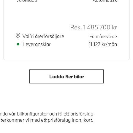
d pris
Rek.
1 485 700
kr
Rek. or
Plats
Leveranstid
Valfri återförsäljare
Förmånsvärde
Leveransklar
11 127
kr/mån
Ladda fler bilar
nda vår bilkonfigurator och få ett prisförslag
å återkommer vi med ett prisförslag inom kort.