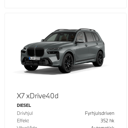
X7 xDrive40d
Bränsle
DIESEL
Drivhjul
Fyrhjulsdriven
Effekt
352
hk
Växellåda
Automatisk