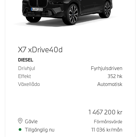
X7 xDrive40d
Bränsle
DIESEL
Drivhjul
Fyrhjulsdriven
Effekt
352
hk
Växellåda
Automatisk
Kontantpris
1 467 200
kr
Plats
Leveranstid
Gävle
Förmånsvärde
Tillgänglig nu
11 036
kr/mån