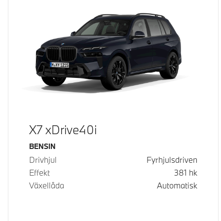
X7 xDrive40i
Bränsle
BENSIN
Drivhjul
Fyrhjulsdriven
Effekt
381
hk
Växellåda
Automatisk