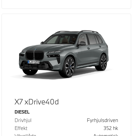
X7 xDrive40d
Bränsle
DIESEL
Drivhjul
Fyrhjulsdriven
Effekt
352
hk
Växellåda
Automatisk