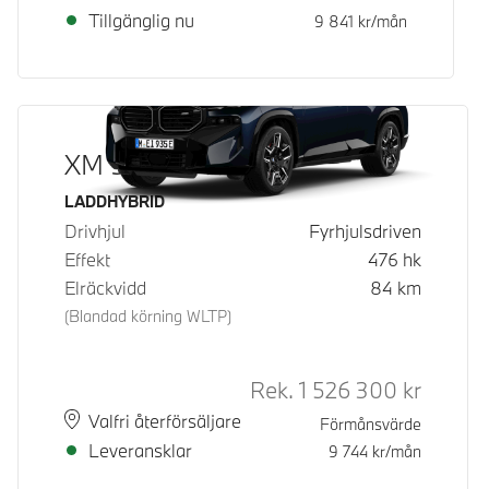
Tillgänglig nu
9 841
kr/mån
XM 50e
Bränsle
LADDHYBRID
Drivhjul
Fyrhjulsdriven
Effekt
476
hk
Elräckvidd
84
km
(Blandad körning WLTP)
Rek.
1 526 300
kr
Rek. ord 
Plats
Leveranstid
Valfri återförsäljare
Förmånsvärde
Leveransklar
9 744
kr/mån