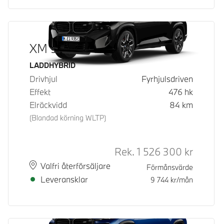
XM 50e
Bränsle
LADDHYBRID
Drivhjul
Fyrhjulsdriven
Effekt
476
hk
Elräckvidd
84
km
(Blandad körning WLTP)
Rek.
1 526 300
kr
Rek. ord 
Plats
Leveranstid
Valfri återförsäljare
Förmånsvärde
Leveransklar
9 744
kr/mån