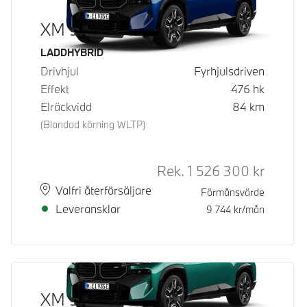
XM 50e
Bränsle
LADDHYBRID
Drivhjul
Fyrhjulsdriven
Effekt
476
hk
Elräckvidd
84
km
(Blandad körning WLTP)
Rek.
1 526 300
kr
Rek. ord 
Plats
Leveranstid
Valfri återförsäljare
Förmånsvärde
Leveransklar
9 744
kr/mån
XM 50e