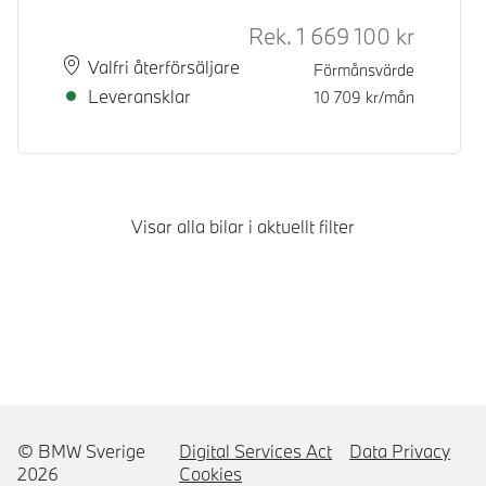
Rek.
1 669 100
kr
Rek. ord 
Plats
Leveranstid
Valfri återförsäljare
Förmånsvärde
Leveransklar
10 709
kr/mån
Visar alla bilar i aktuellt filter
© BMW Sverige
Digital Services Act
Data Privacy
2026
Cookies