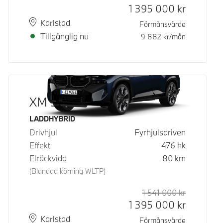
1 395 000
kr
Plats
Leveranstid
Karlstad
Förmånsvärde
Tillgänglig nu
9 882
kr/mån
XM 50e
Bränsle
LADDHYBRID
Drivhjul
Fyrhjulsdriven
Effekt
476
hk
Elräckvidd
80
km
(Blandad körning WLTP)
1 541 000
kr
Rek. ord p
Kontantpri
1 395 000
kr
Plats
Leveranstid
Karlstad
Förmånsvärde