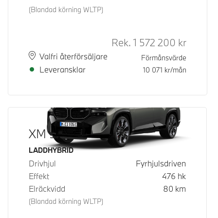
(Blandad körning WLTP)
Rek.
1 572 200
kr
Rek. ord 
Plats
Leveranstid
Valfri återförsäljare
Förmånsvärde
Leveransklar
10 071
kr/mån
XM 50e
Bränsle
LADDHYBRID
Drivhjul
Fyrhjulsdriven
Effekt
476
hk
Elräckvidd
80
km
(Blandad körning WLTP)