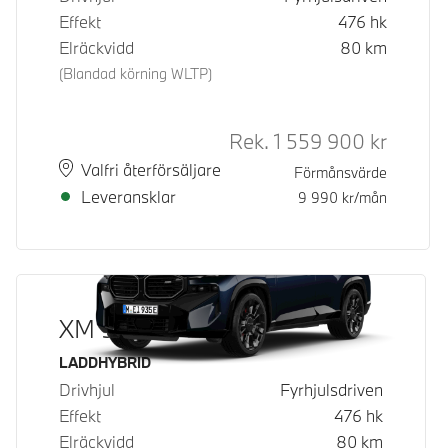
Effekt
476
hk
Elräckvidd
80
km
(Blandad körning WLTP)
Rek.
1 559 900
kr
Rek. ord
Plats
Leveranstid
Valfri återförsäljare
Förmånsvärde
Leveransklar
9 990
kr/mån
XM 50e
Bränsle
LADDHYBRID
Drivhjul
Fyrhjulsdriven
Effekt
476
hk
Elräckvidd
80
km