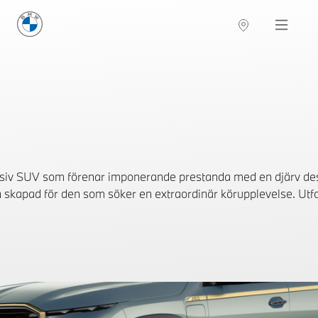
BMW Sverige
Navigation
Hitta återförsäljare
usiv SUV som förenar imponerande prestanda med en djärv des
en skapad för den som söker en extraordinär körupplevelse. Utf