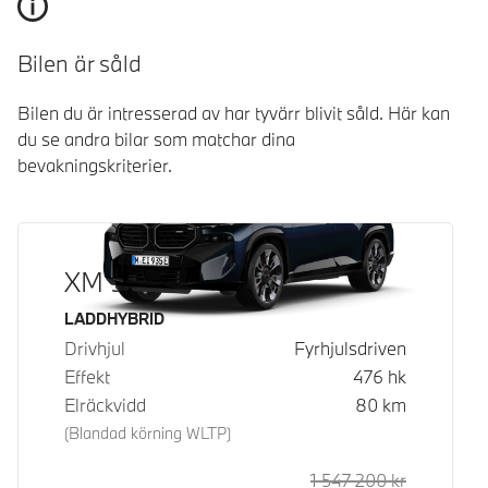
Bilen är såld
Bilen du är intresserad av har tyvärr blivit såld. Här kan
du se andra bilar som matchar dina
bevakningskriterier.
XM 50e
Bränsle
LADDHYBRID
Drivhjul
Fyrhjulsdriven
Effekt
476
hk
Elräckvidd
80
km
(Blandad körning WLTP)
1 547 200
kr
Rek. ord p
Kontantpri