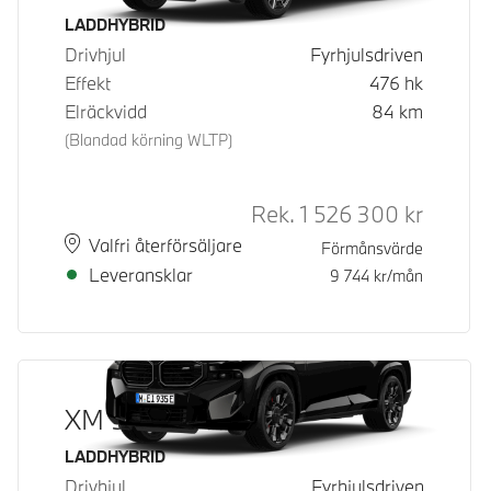
Bränsle
LADDHYBRID
Drivhjul
Fyrhjulsdriven
Effekt
476
hk
Elräckvidd
84
km
(Blandad körning WLTP)
Rek.
1 526 300
kr
Rek. ord 
Plats
Leveranstid
Valfri återförsäljare
Förmånsvärde
Leveransklar
9 744
kr/mån
XM 50e
Bränsle
LADDHYBRID
Drivhjul
Fyrhjulsdriven