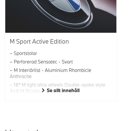
M Sport Active Edition
Sportstolar
Perforerad Sensatec - Svart
M Interiörlist - Aluminium Rhombicle
Anthracite
18" M light alloy wheels Double-spoke style
Se allt innehåll
848 M Bicolour