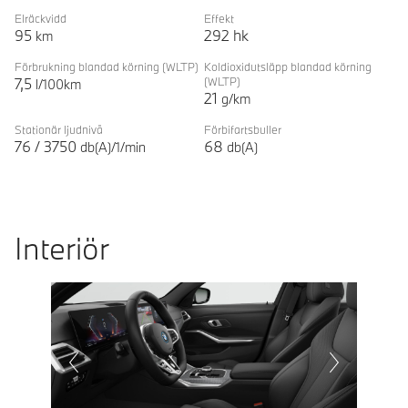
Elräckvidd
Effekt
95
292
hk
km
Förbrukning blandad körning
(WLTP)
Koldioxidutsläpp blandad körning
7,5
(WLTP)
l/100km
21
g/km
Stationär ljudnivå
Förbifartsbuller
76
/
3750
68
db(A)/1/min
db(A)
Interiör
Prevoius
Next