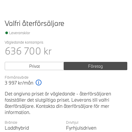
Valfri återförsäljare
Leveransklar
Vägledande kontantpris
636 700
kr
Privat
Företag
Förmånsvärde
3 997
kr/mån
Förklaring
Det angivna priset är vägledande - återförsäljaren
fastställer det slutgiltiga priset. Leverans till valfri
återförsäljare. Kontakta din återförsäljare för mer
information.
Bränsle
Drivhjul
Laddhybrid
Fyrhjulsdriven