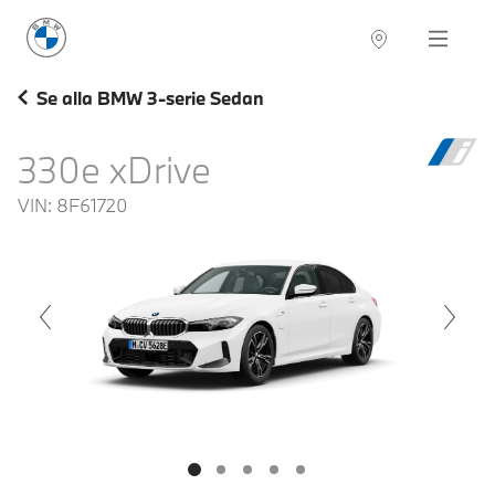
BMW Sverige
Navigation
Hitta återförsäljare
Se alla BMW 3-serie Sedan
330e xDrive
VIN:
8F61720
voius
Next