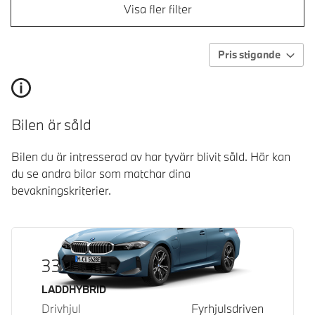
Visa fler filter
Pris stigande
Bilen är såld
Bilen du är intresserad av har tyvärr blivit såld. Här kan
du se andra bilar som matchar dina
bevakningskriterier.
330e xDrive
Bränsle
LADDHYBRID
Drivhjul
Fyrhjulsdriven