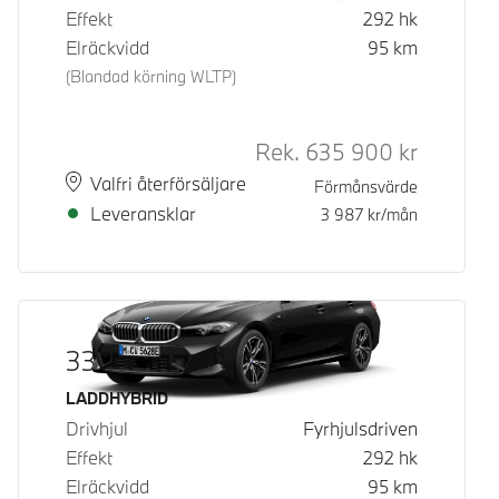
Effekt
292
hk
Elräckvidd
95
km
(Blandad körning WLTP)
Rek.
635 900
kr
Rek. ord p
Plats
Leveranstid
Valfri återförsäljare
Förmånsvärde
Leveransklar
3 987
kr/mån
330e xDrive
Bränsle
LADDHYBRID
Drivhjul
Fyrhjulsdriven
Effekt
292
hk
Elräckvidd
95
km