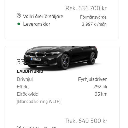
Rek.
636 700
kr
Rek. ord p
Plats
Leveranstid
Valfri återförsäljare
Förmånsvärde
Leveransklar
3 997
kr/mån
330e xDrive Sedan
Bränsle
LADDHYBRID
Drivhjul
Fyrhjulsdriven
Effekt
292
hk
Elräckvidd
95
km
(Blandad körning WLTP)
Rek.
640 500
kr
Rek. ord p