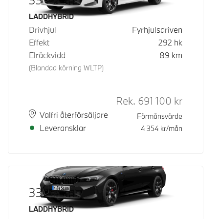
Bränsle
LADDHYBRID
Drivhjul
Fyrhjulsdriven
Effekt
292
hk
Elräckvidd
89
km
(Blandad körning WLTP)
Rek.
691 100
kr
Rek. ord p
Plats
Leveranstid
Valfri återförsäljare
Förmånsvärde
Leveransklar
4 354
kr/mån
330e xDrive
Bränsle
LADDHYBRID