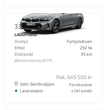
330e xDrive
Bränsle
LADDHYBRID
Drivhjul
Fyrhjulsdriven
Effekt
292
hk
Elräckvidd
95
km
(Blandad körning WLTP)
Rek.
649 500
kr
Rek. ord p
Plats
Leveranstid
Valfri återförsäljare
Förmånsvärde
Leveransklar
4 081
kr/mån