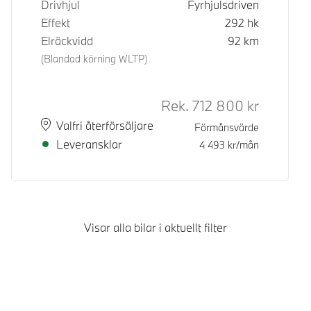
Drivhjul
Fyrhjulsdriven
Effekt
292
hk
Elräckvidd
92
km
(Blandad körning WLTP)
Rek.
712 800
kr
Rek. ord p
Plats
Leveranstid
Valfri återförsäljare
Förmånsvärde
Leveransklar
4 493
kr/mån
Visar alla bilar i aktuellt filter