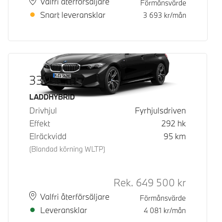
Plats
Leveranstid
Valfri återförsäljare
Förmånsvärde
Snart leveransklar
3 693
kr/mån
330e xDrive
Bränsle
LADDHYBRID
Drivhjul
Fyrhjulsdriven
Effekt
292
hk
Elräckvidd
95
km
(Blandad körning WLTP)
Rek.
649 500
kr
Rek. ord p
Plats
Leveranstid
Valfri återförsäljare
Förmånsvärde
Leveransklar
4 081
kr/mån