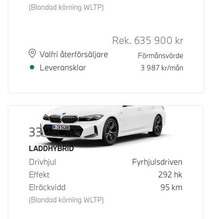
(Blandad körning WLTP)
Rek.
635 900
kr
Rek. ord p
Plats
Leveranstid
Valfri återförsäljare
Förmånsvärde
Leveransklar
3 987
kr/mån
330e xDrive
Bränsle
LADDHYBRID
Drivhjul
Fyrhjulsdriven
Effekt
292
hk
Elräckvidd
95
km
(Blandad körning WLTP)