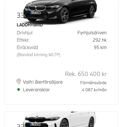
330e xDrive
Bränsle
LADDHYBRID
Drivhjul
Fyrhjulsdriven
Effekt
292
hk
Elräckvidd
95
km
(Blandad körning WLTP)
Rek.
650 400
kr
Rek. ord p
Plats
Leveranstid
Valfri återförsäljare
Förmånsvärde
Leveransklar
4 087
kr/mån
330e xDrive