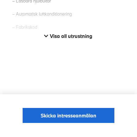
Låsbara hjulbultar
Automatisk luftkonditionering
Fabrikskod
Visa all utrustning
Skicka intresseanmälan