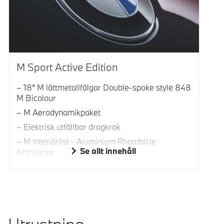
M Sport Active Edition
18" M lättmetallfälgar Double-spoke style 848
M Bicolour
M Aerodynamikpaket
Elektrisk utfällbar dragkrok
M Interiörlist - Aluminium Rhombicle
Se allt innehåll
Anthracite