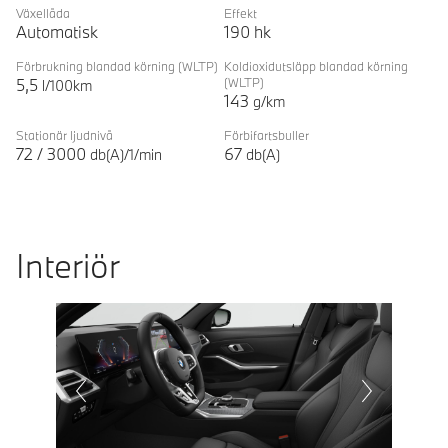
Växellåda
Effekt
Automatisk
190
hk
Förbrukning blandad körning
(WLTP)
Koldioxidutsläpp blandad körning
5,5
(WLTP)
l/100km
143
g/km
Stationär ljudnivå
Förbifartsbuller
72
/
3000
67
db(A)/1/min
db(A)
Interiör
Prevoius
Next