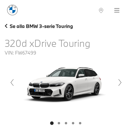
BMW Sverige
Navigation
Hitta återförsäljare
Se alla BMW 3-serie Touring
320d xDrive Touring
VIN:
FW67499
voius
Next