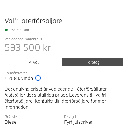
Valfri återförsäljare
Leveransklar
Vägledande kontantpris
593 500
kr
Privat
Företag
Förmånsvärde
4 708
kr/mån
Förklaring
Det angivna priset är vägledande - återförsäljaren
fastställer det slutgiltiga priset. Leverans till valfri
återförsäljare. Kontakta din återförsäljare för mer
information.
Bränsle
Drivhjul
Diesel
Fyrhjulsdriven