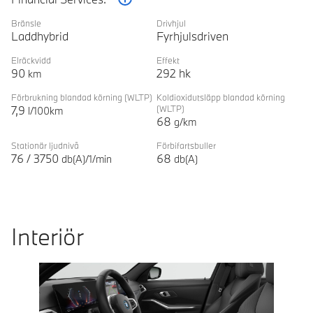
Förklaring
Bränsle
Drivhjul
Laddhybrid
Fyrhjulsdriven
Elräckvidd
Effekt
90
292
hk
km
Förbrukning blandad körning
(WLTP)
Koldioxidutsläpp blandad körning
7,9
(WLTP)
l/100km
68
g/km
Stationär ljudnivå
Förbifartsbuller
76
/
3750
68
db(A)/1/min
db(A)
Interiör
Prevoius