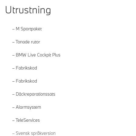
Utrustning
M Sportpaket
Tonade rutor
BMW Live Cockpit Plus
Fabrikskod
Fabrikskod
Däckreparationssats
Alarmsystem
TeleServices
Läs mer
Svensk språkversion