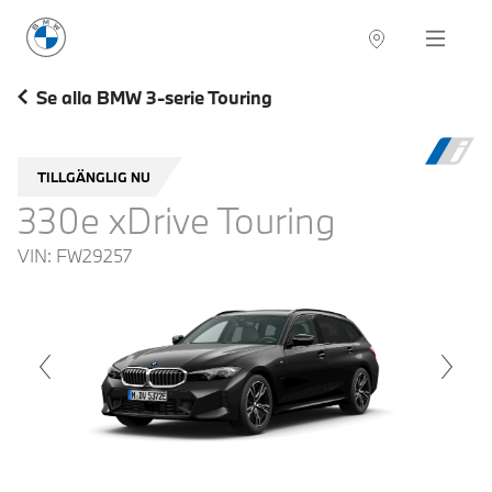
BMW Sverige
Navigation
Hitta återförsäljare
Se alla BMW 3-serie Touring
TILLGÄNGLIG NU
330e xDrive Touring
VIN:
FW29257
voius
Next