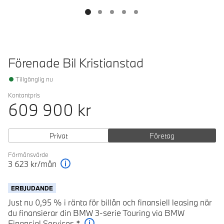
Förenade Bil Kristianstad
Tillgänglig nu
Kontantpris
609 900
kr
Privat
Företag
Förmånsvärde
3 623
kr/mån
Förklaring
ERBJUDANDE
Just nu 0,95 % i ränta för billån och finansiell leasing när
du finansierar din BMW 3-serie Touring via BMW
Financial Services.*