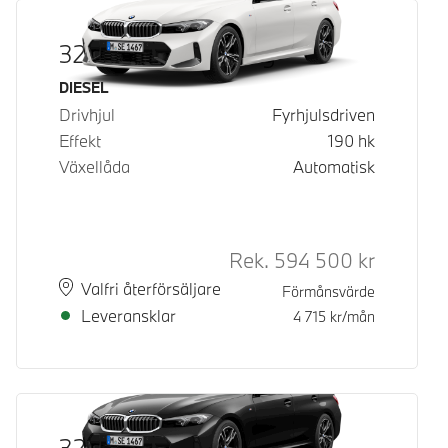
320d xDrive Touring
Bränsle
DIESEL
Drivhjul
Fyrhjulsdriven
Effekt
190
hk
Växellåda
Automatisk
Rek.
594 500
kr
Rek. ord p
Plats
Leveranstid
Valfri återförsäljare
Förmånsvärde
Leveransklar
4 715
kr/mån
320d xDrive Touring