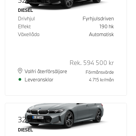
Bränsle
DIESEL
Drivhjul
Fyrhjulsdriven
Effekt
190
hk
Växellåda
Automatisk
Rek.
594 500
kr
Rek. ord p
Plats
Leveranstid
Valfri återförsäljare
Förmånsvärde
Leveransklar
4 715
kr/mån
320d xDrive Touring
Bränsle
DIESEL