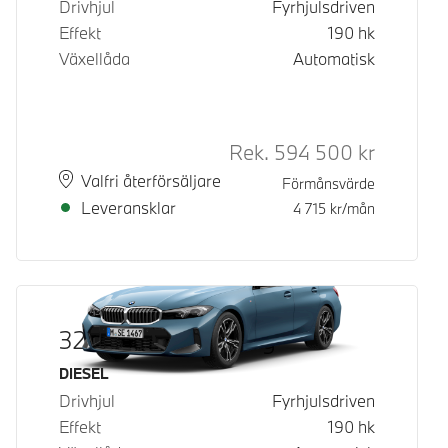
Drivhjul
Fyrhjulsdriven
Effekt
190
hk
Växellåda
Automatisk
Rek.
594 500
kr
Rek. ord p
Plats
Leveranstid
Valfri återförsäljare
Förmånsvärde
Leveransklar
4 715
kr/mån
320d xDrive Touring
Bränsle
DIESEL
Drivhjul
Fyrhjulsdriven
Effekt
190
hk