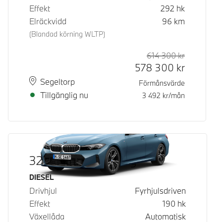
Effekt
292
hk
Elräckvidd
96
km
(Blandad körning WLTP)
614 300
kr
Rek. ord p
Kontantpri
578 300
kr
Plats
Leveranstid
Segeltorp
Förmånsvärde
Tillgänglig nu
3 492
kr/mån
320d xDrive Touring
Bränsle
DIESEL
Drivhjul
Fyrhjulsdriven
Effekt
190
hk
Växellåda
Automatisk