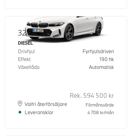
320d xDrive Touring
Bränsle
DIESEL
Drivhjul
Fyrhjulsdriven
Effekt
190
hk
Växellåda
Automatisk
Rek.
594 500
kr
Rek. ord p
Plats
Leveranstid
Valfri återförsäljare
Förmånsvärde
Leveransklar
4 708
kr/mån