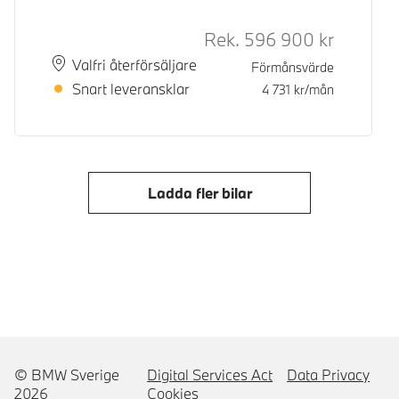
Rek.
596 900
kr
Rek. ord p
Plats
Leveranstid
Valfri återförsäljare
Förmånsvärde
Snart leveransklar
4 731
kr/mån
Ladda fler bilar
© BMW Sverige
Digital Services Act
Data Privacy
2026
Cookies