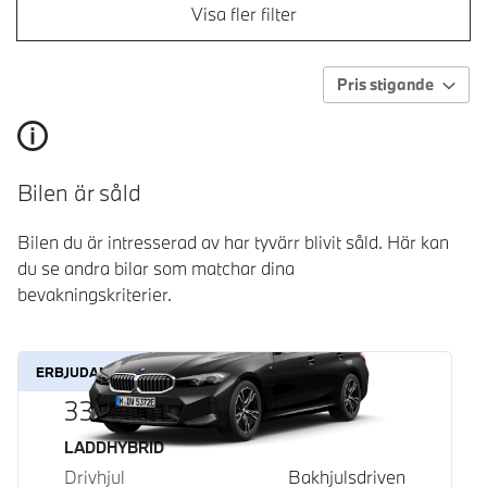
Visa fler filter
Pris stigande
Bilen är såld
Bilen du är intresserad av har tyvärr blivit såld. Här kan
du se andra bilar som matchar dina
bevakningskriterier.
ERBJUDANDE
330e Touring
Bränsle
LADDHYBRID
Drivhjul
Bakhjulsdriven