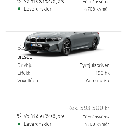
Plats
Leveranstid
Valfri återförsäljare
Förmånsvärde
Leveransklar
4 708
kr/mån
320d xDrive Touring
Bränsle
DIESEL
Drivhjul
Fyrhjulsdriven
Effekt
190
hk
Växellåda
Automatisk
Rek.
593 500
kr
Rek. ord p
Plats
Leveranstid
Valfri återförsäljare
Förmånsvärde
Leveransklar
4 708
kr/mån