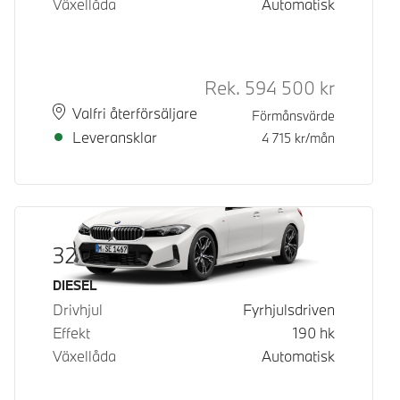
Växellåda
Automatisk
Rek.
594 500
kr
Rek. ord p
Plats
Leveranstid
Valfri återförsäljare
Förmånsvärde
Leveransklar
4 715
kr/mån
320d xDrive Touring
Bränsle
DIESEL
Drivhjul
Fyrhjulsdriven
Effekt
190
hk
Växellåda
Automatisk