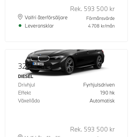
Rek.
593 500
kr
Rek. ord p
Plats
Leveranstid
Valfri återförsäljare
Förmånsvärde
Leveransklar
4 708
kr/mån
320d xDrive Touring
Bränsle
DIESEL
Drivhjul
Fyrhjulsdriven
Effekt
190
hk
Växellåda
Automatisk
Rek.
593 500
kr
Rek. ord p