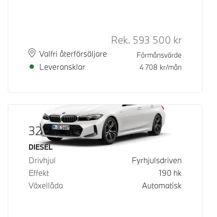
Rek.
593 500
kr
Rek. ord p
Plats
Leveranstid
Valfri återförsäljare
Förmånsvärde
Leveransklar
4 708
kr/mån
320d xDrive Touring
Bränsle
DIESEL
Drivhjul
Fyrhjulsdriven
Effekt
190
hk
Växellåda
Automatisk