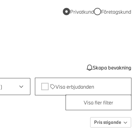
Privatkund
Företagskund
Skapa bevakning
1
)
Visa erbjudanden
Visa fler filter
Pris stigande