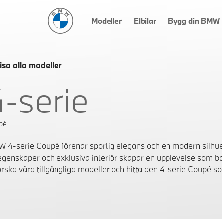
BMW Sverige
Modeller
Elbilar
Bygg din BMW
isa alla modeller
4-serie
pé
 4-serie Coupé förenar sportig elegans och en modern silhue
egenskaper och exklusiva interiör skapar en upplevelse som ba
orska våra tillgängliga modeller och hitta den 4-serie Coupé som