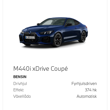
M440i xDrive Coupé
Bränsle
BENSIN
Drivhjul
Fyrhjulsdriven
Effekt
374
hk
Växellåda
Automatisk