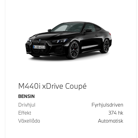
M440i xDrive Coupé
Bränsle
BENSIN
Drivhjul
Fyrhjulsdriven
Effekt
374
hk
Växellåda
Automatisk