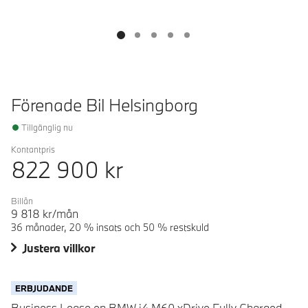
Förenade Bil Helsingborg
Tillgänglig nu
Kontantpris
822 900
kr
Billån
9 818
kr/mån
36 månader, 20 % insats och 50 % restskuld
Justera villkor
ERBJUDANDE
Business Lease en BMW i4 M60 xDrive Fully Charged