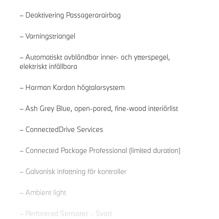
Deaktivering Passagerarairbag
Varningstriangel
Automatiskt avbländbar inner- och ytterspegel,
elektriskt infällbara
Harman Kardon högtalarsystem
Ash Grey Blue, open-pored, fine-wood interiörlist
ConnectedDrive Services
Läs mer
Connected Package Professional (limited duration)
Galvanisk infattning för kontroller
Ambient light
Perforerad Sensatec - Svart