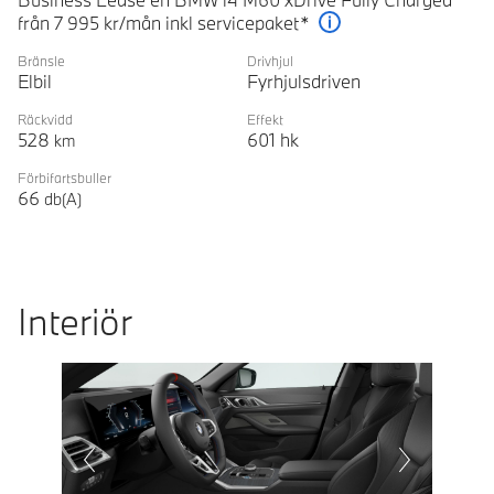
från 7 995 kr/mån inkl servicepaket*
Förklaring
Bränsle
Drivhjul
Elbil
Fyrhjulsdriven
Räckvidd
Effekt
528
601
hk
km
Förbifartsbuller
66
db(A)
Interiör
Prevoius
Next