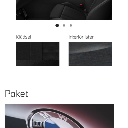
Klädsel
Interiörlister
Paket