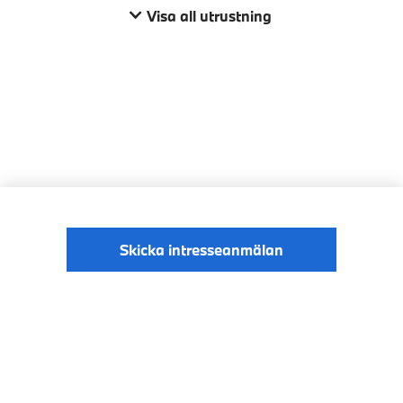
Visa all utrustning
Skicka intresseanmälan
© BMW Sverige
Digital Services Act
Data Privacy
2026
Cookies