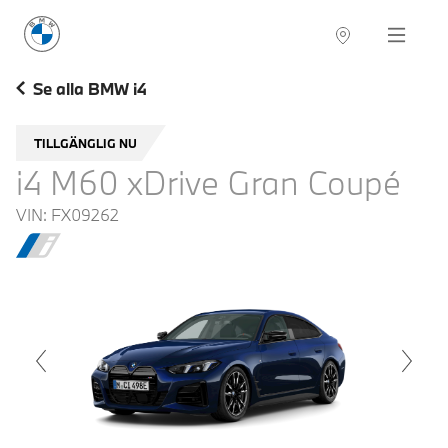
BMW Sverige
Navigation
Hitta återförsäljare
Se alla BMW i4
TILLGÄNGLIG NU
i4 M60 xDrive Gran Coupé
VIN:
FX09262
voius
Next