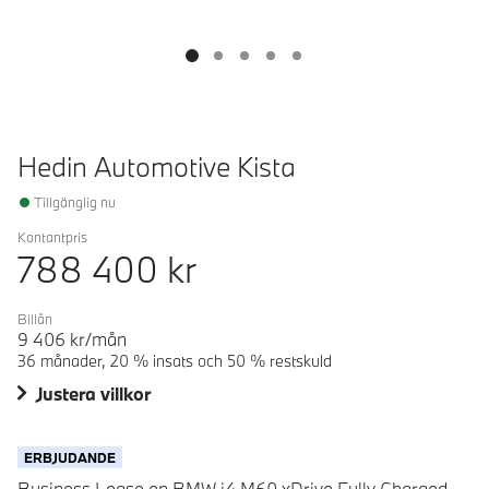
Hedin Automotive Kista
Tillgänglig nu
Kontantpris
788 400
kr
Billån
9 406
kr/mån
36 månader, 20 % insats och 50 % restskuld
Justera villkor
ERBJUDANDE
Business Lease en BMW i4 M60 xDrive Fully Charged