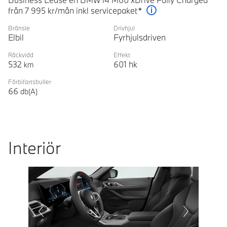
från 7 995 kr/mån inkl servicepaket*
Förklaring
Bränsle
Drivhjul
Elbil
Fyrhjulsdriven
Räckvidd
Effekt
532
601
hk
km
Förbifartsbuller
66
db(A)
Interiör
Prevoius
Next