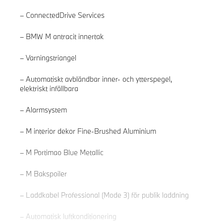
ConnectedDrive Services
BMW M antracit innertak
Varningstriangel
Automatiskt avbländbar inner- och ytterspegel,
elektriskt infällbara
Alarmsystem
M interior dekor Fine-Brushed Aluminium
Läs mer
M Portimao Blue Metallic
M Bakspoiler
Laddkabel Professional (Mode 3) för publik laddning
Automatisk luftkonditionering