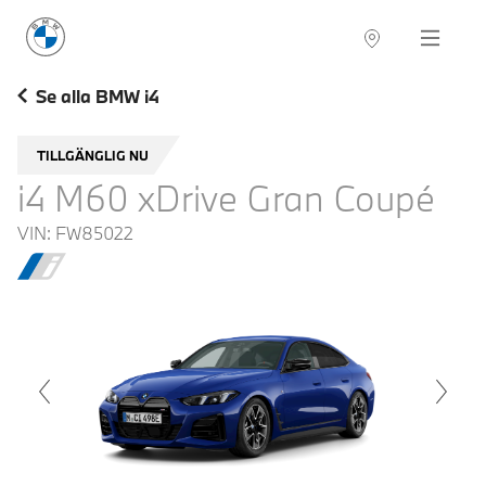
BMW Sverige
Navigation
Hitta återförsäljare
Se alla BMW i4
TILLGÄNGLIG NU
i4 M60 xDrive Gran Coupé
VIN:
FW85022
voius
Next