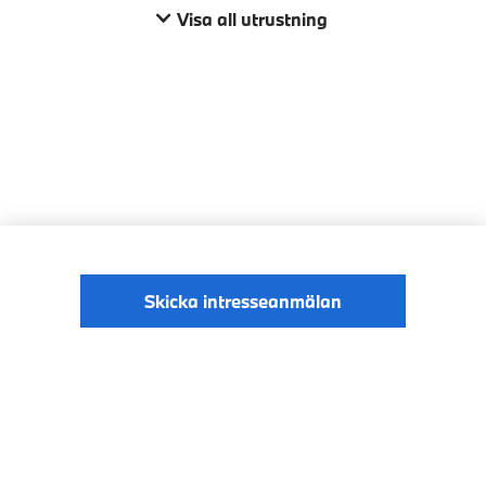
Visa all utrustning
Skicka intresseanmälan
© BMW Sverige
Digital Services Act
Data Privacy
2026
Cookies